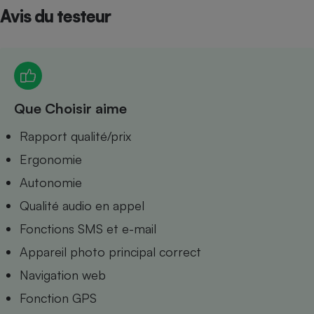
Avis du testeur
Petit électroménager - U
Complément
alimentaire
Mutuelle
Assurance emprunteur
Que Choisir aime
Matelas
Rapport qualité/prix
Champagne
bouteille
Ergonomie
Banque en 
Téléviseur
Autonomie
Antimoustique
Lave-linge
Qualité audio en appel
Fonctions SMS et e-mail
Appareil photo principal correct
Navigation web
Radiateur électrique
Fonction GPS