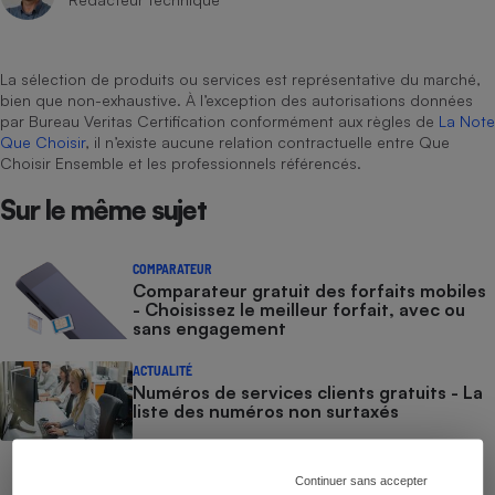
Cafetière à expressos
La sélection de produits ou services est représentative du marché,
bien que non-exhaustive. À l’exception des autorisations données
par Bureau Veritas Certification conformément aux règles de
La Note
Que Choisir
, il n’existe aucune relation contractuelle entre Que
Choisir Ensemble et les professionnels référencés.
Sur le même sujet
Robot ménager
COMPARATEUR
Comparateur gratuit des forfaits mobiles
- Choisissez le meilleur forfait, avec ou
sans engagement
ACTUALITÉ
Numéros de services clients gratuits - La
liste des numéros non surtaxés
COMMENT NOUS TESTONS
Continuer sans accepter
Smartphones - Le protocole