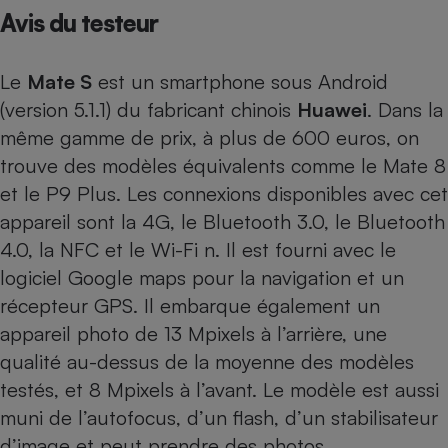
Avis du testeur
Petit électroménager - U
Complément
alimentaire
Le
Mate S
est un smartphone sous Android
Mutuelle
Assurance emprunteur
(version 5.1.1) du fabricant chinois
Huawei
. Dans la
même gamme de prix, à plus de 600 euros, on
trouve des modèles équivalents comme le
Mate 8
et le
P9 Plus
. Les connexions disponibles avec cet
Matelas
Champagne
bouteille
appareil sont la 4G, le Bluetooth 3.0, le Bluetooth
Banque en 
4.0, la NFC et le Wi-Fi n. Il est fourni avec le
Téléviseur
logiciel Google maps pour la navigation et un
Antimoustique
Lave-linge
récepteur GPS. Il embarque également un
appareil photo de 13 Mpixels à l’arrière, une
qualité au-dessus de la moyenne des modèles
testés, et 8 Mpixels à l’avant. Le modèle est aussi
Radiateur électrique
muni de l’autofocus, d’un flash, d’un stabilisateur
d’image et peut prendre des photos