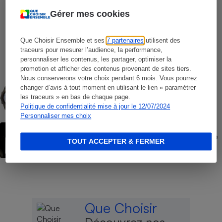
Gérer mes cookies
COMMENT NOUS TESTONS
Que Choisir Ensemble et ses
7 partenaires
utilisent des
Opérateurs de téléphonie mobile - Le
traceurs pour mesurer l’audience, la performance,
protocole
personnaliser les contenus, les partager, optimiser la
promotion et afficher des contenus provenant de sites tiers.
Nous conserverons votre choix pendant 6 mois. Vous pourrez
COMMENT NOUS TESTONS
changer d’avis à tout moment en utilisant le lien « paramétrer
Montres connectées - Le protocole
les traceurs » en bas de chaque page.
Politique de confidentialité mise à jour le 12/07/2024
Personnaliser mes choix
ACTION QUE CHOISIR ENSEMBLE
Forfaits « à vie » Red by SFR - L’UFC-Que
TOUT ACCEPTER & FERMER
Choisir fait lourdement condamner SFR
Que Choisir