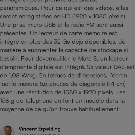
Téléphone mobile -
panoramiques. Pour ce qui est des vidéos, elles
Smartphone
Plaque de cuisson à
seront enregistrées en HD (1920 x 1080 pixels).
induction
Une prise micro-USB et la radio FM sont aussi
présentes. Un lecteur de carte mémoire est
intégré en plus des 32 Go déjà disponibles, de
Climatiseur -
manière à augmenter la capacité de stockage si
Ventilateur
besoin. Pour déverrouiller le Mate S, un lecteur
d’empreinte digitale est intégré. Sa valeur DAS est
Antivirus
de 1,08 W/kg. En termes de dimensions, l’écran
Climatiseur -
tactile mesure 5,5 pouces de diagonale (14 cm)
Ventilateur
avec une résolution de 1080 x 1920 pixels. Les
158 g du téléphone en font un modèle dans la
moyenne de ce qu’on trouve habituellement.
Vincent Erpelding
Rédacteur technique