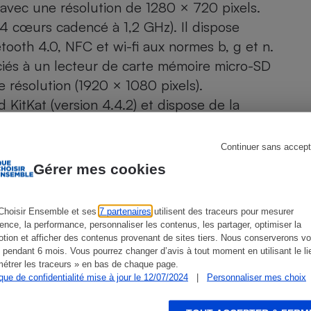
Électricité - Gaz
 avec une résolution de 1280 × 720 pixels.
 cœurs cadencé à 1,2 GHz). Il dispose
ooth 4.0, NFC et wi-fi aux normes b, g et n.
Appareil photo
numérique
és à un lecteur de carte mémoire micro-SD
Four encastrable
e résolution (1920 × 1080 pixels).
d KitKat (version 4.4.2) et dispose de la
uiller l’appareil en tapotant une
Lessive
Continuer sans accept
Gérer mes cookies
Choisir Ensemble et ses
7 partenaires
utilisent des traceurs pour mesurer
Aspirateur
ience, la performance, personnaliser les contenus, les partager, optimiser la
tion et afficher des contenus provenant de sites tiers. Nous conserverons vo
 pendant 6 mois. Vous pourrez changer d’avis à tout moment en utilisant le li
ien que non-exhaustive. À l’exception des autorisations
étrer les traceurs » en bas de chaque page.
de
La Note Que Choisir
, il n’existe aucune relation
ique de confidentialité mise à jour le 12/07/2024
|
Personnaliser mes choix
encés.