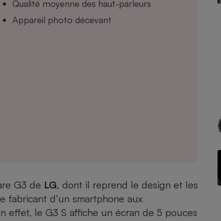
Qualité moyenne des haut-parleurs
Appareil photo décevant
- Ustensile
Foie gras
Aide auditive
r
Assurance vie
Poêle à granulés
gne - Comment choisir une
lle de champagne
en ligne
Ordinateur portable
Crème solaire
Lave-vaisselle
are
G3 de
LG
, dont il reprend le design et les
 le fabricant d’un smartphone aux
effet, le G3 S affiche un écran de 5 pouces