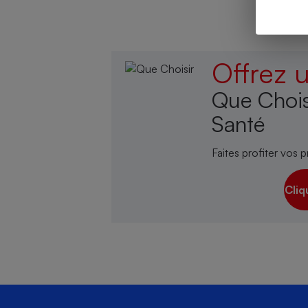
Offrez
Cafetière à expresso
Que Chois
Santé
Faites profiter vos p
Cliq
Robot ménager