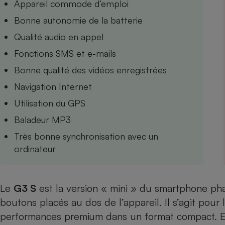
Appareil commode d’emploi
Internet
Bonne autonomie de la batterie
Gros électroménager
Téléphonie
Qualité audio en appel
Petit électroménager 
Fonctions SMS et e-mails
Complément
alimentaire
Bonne qualité des vidéos enregistrées
Mutuelle
Assurance emprunteu
Navigation Internet
Utilisation du GPS
Baladeur MP3
Matelas
Champa
Très bonne synchronisation avec un
boutei
Banque 
ordinateur
Téléviseur
Antimoustique
Lave-linge
Le
G3 S
est la version « mini » du smartphone ph
boutons placés au dos de l’appareil. Il s’agit pour
performances premium dans un format compact. En 