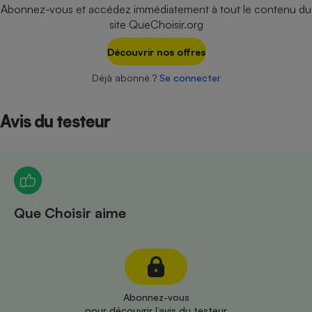
Téléphone mobile -
Abonnez-vous et accédez immédiatement à tout le contenu du
Smartphone
site QueChoisir.org
Plaque de cuisson à
induction
Découvrir nos offres
Déjà abonné ?
Se connecter
Climatiseur -
Ventilateur
Avis du testeur
Antivirus
Climatiseur -
Ventilateur
Que Choisir aime
Abonnez-vous
pour découvrir l’avis du testeur