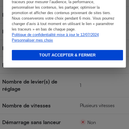
traceurs pour mesurer l’audience, la performance,
personnaliser les contenus, les partager, optimiser la
promotion et afficher des contenus provenant de sites tiers.
Largeur de coupe
42 cm
Nous conserverons votre choix pendant 6 mois. Vous pourrez
changer d’avis à tout moment en utilisant le lien « paramétrer
les traceurs » en bas de chaque page.
Hauteur de coupe
20-80 mm
Politique de confidentialité mise à jour le 12/07/2024
Personnaliser mes choix
Fonction mulching
Non
TOUT ACCEPTER & FERMER
Poids total avec bac
26 kg
Nombre de levier(s) de
1
réglage
Nombre de vitesses
Plusieurs vitesses
Démarrage sans lanceur
Non