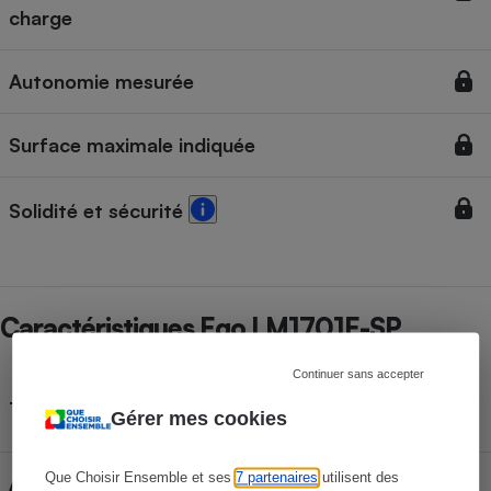
charge
Autonomie mesurée
Surface maximale indiquée
Solidité et sécurité
Caractéristiques Ego LM1701E-SP
Continuer sans accepter
Tondeuse électrique
Type
Gérer mes cookies
sans fil
Que Choisir Ensemble et ses
7 partenaires
utilisent des
Autotractée
Oui