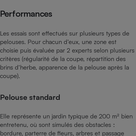
Téléphone mobile -
Smartphone
Performances
Plaque de cuisson à
induction
Les essais sont effectués sur plusieurs types de
pelouses. Pour chacun d’eux, une zone est
Climatiseur -
choisie puis évaluée par 2 experts selon plusieurs
Ventilateur
critères (régularité de la coupe, répartition des
brins d’herbe, apparence de la pelouse après la
Antivirus
coupe).
Climatiseur -
Ventilateur
Pelouse standard
Elle représente un jardin typique de 200 m² bien
entretenu, où sont simulés des obstacles :
bordure, parterre de fleurs, arbres et passage