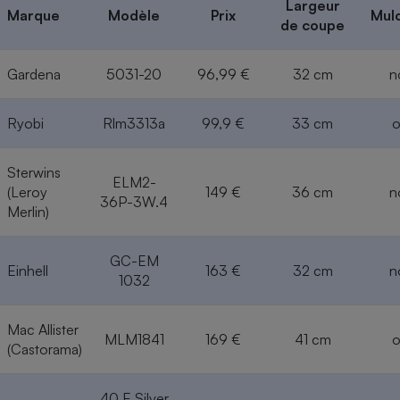
Largeur
Marque
Modèle
Prix
Mul
de coupe
Gardena
5031-20
96,99 €
32 cm
n
Ryobi
Rlm3313a
99,9 €
33 cm
o
Sterwins
ELM2-
(Leroy
149 €
36 cm
n
36P-3W.4
Merlin)
GC-EM
Einhell
163 €
32 cm
n
1032
Mac Allister
MLM1841
169 €
41 cm
o
(Castorama)
40 E Silver