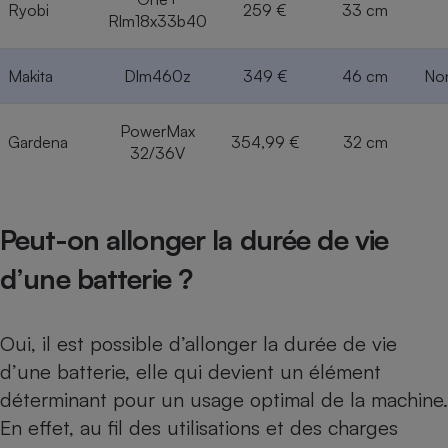
Ryobi
259 €
33 cm
Rlm18x33b40
Makita
Dlm460z
349 €
46 cm
Non
PowerMax
Gardena
354,99 €
32 cm
32/36V
Peut-on allonger la durée de vie
d’une batterie ?
Oui, il est possible d’allonger la durée de vie
d’une batterie, elle qui devient un élément
déterminant pour un usage optimal de la machine.
En effet, au fil des utilisations et des charges