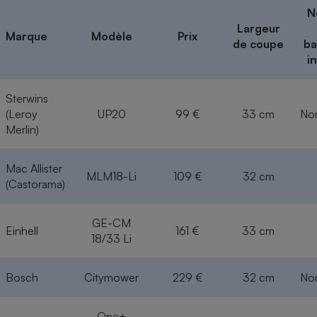
N
Largeur
Marque
Modèle
Prix
de coupe
ba
i
Sterwins
(Leroy
UP20
99 €
33 cm
Non
Merlin)
Mac Allister
MLM18-Li
109 €
32 cm
(Castorama)
GE-CM
Einhell
161 €
33 cm
18/33 Li
Bosch
Citymower
229 €
32 cm
Non
One+