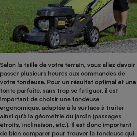
pression
Choisir son fioul
Assurance
Sécurité - Hygiène
Circulation routière
Choisir son pellet
Crédit immobilier
Banque - Crédit
Contrôle technique - Rép
Comparateur assurance emprunteur
Maison de retraite
Epargne - Fiscalité
Comparateu
Pièce détachée
Energie Moins Chère Ensemble
Comparatif réfrigérateur
Comparatif casque audio
Comparatif tondeuse ro
Moto
Comparatif plaque à indu
Comparatif barre de son
Comparatif poêle à gran
Supermarché - Drive
Comparatif hotte aspira
Comparatif imprimante m
Comparatif radiateur éle
Électricité - Gaz
Hygiène - Beauté
Comparatif climatiseur m
Comparatif ordinateur p
Selon la taille de votre terrain, vous allez devoir
Tous les comparateurs
passer plusieurs heures aux commandes de
Maladie - Médecine - Mé
Comparatif aspirateur bal
Comparatif ultrabook
Aménagement
Toutes les cartes interactives
votre tondeuse. Pour un résultat optimal et une
Système de santé - Com
Comparatif aspirateur tr
Comparatif tablette tacti
Supermarché - Drive
Bricolage - Jardinage
tonte parfaite, sans trop se fatiguer, il est
Retraite
Comparatif cafetière au
Chauffage
important de choisir une tondeuse
Speedtest - Testez le débit de votre
Mutuelle
Comparatif robot cuiseu
Image et son
Produit d'entretien
ergonomique, adaptée à la surface à traiter
connexion Internet
Comparatif centrale vap
Comparateur auto
ainsi qu’à la géométrie du jardin (passages
Informatique
Sécurité domestique
étroits, inclinaison, etc.). Il est donc important
Internet
de bien comparer pour trouver la tondeuse qui
Gros électroménager
Téléphonie