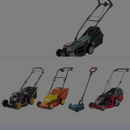
Téléphone mobile -
Smartphone
Plaque de cuisson à
induction
Climatiseur -
Ventilateur
Antivirus
Climatiseur -
Ventilateur