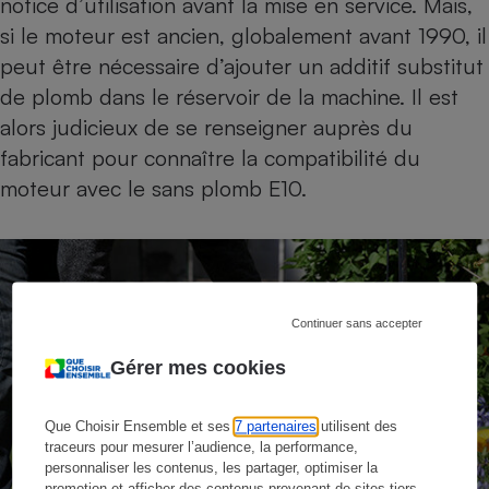
notice d’utilisation avant la mise en service. Mais,
si le moteur est ancien, globalement avant 1990, il
peut être nécessaire d’ajouter un additif substitut
de plomb dans le réservoir de la machine. Il est
alors judicieux de se renseigner auprès du
fabricant pour connaître la compatibilité du
moteur avec le sans plomb E10.
Continuer sans accepter
Gérer mes cookies
Que Choisir Ensemble et ses
7 partenaires
utilisent des
traceurs pour mesurer l’audience, la performance,
personnaliser les contenus, les partager, optimiser la