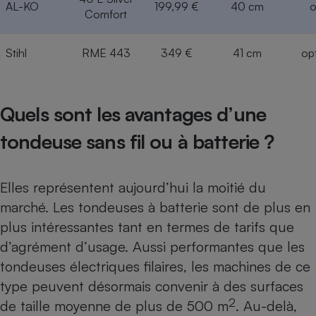
AL-KO
199,99 €
40 cm
o
Comfort
Stihl
RME 443
349 €
41 cm
op
Quels sont les avantages d’une
tondeuse sans fil ou à batterie ?
Elles représentent aujourd’hui la moitié du
marché. Les tondeuses à batterie sont de plus en
plus intéressantes tant en termes de tarifs que
d’agrément d’usage. Aussi performantes que les
tondeuses électriques filaires, les machines de ce
type peuvent désormais convenir à des surfaces
2
de taille moyenne de plus de 500 m
. Au-delà,