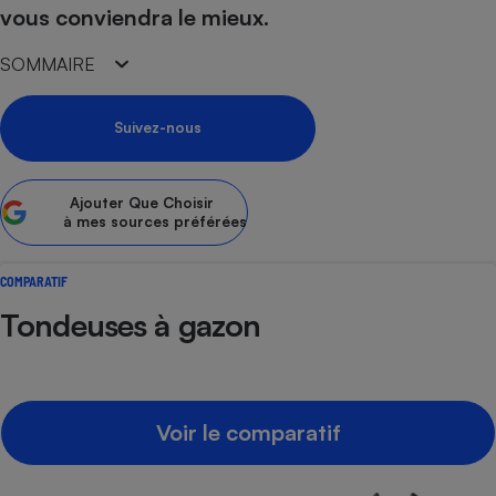
vous conviendra le mieux.
Petit électroménager - U
Complément
SOMMAIRE
alimentaire
Mutuelle
Assurance emprunteur
Suivez-nous
Ajouter
Que Choisir
Matelas
Champagne
à mes sources préférées
bouteille
Banque en 
COMPARATIF
Téléviseur
Antimoustique
Tondeuses à gazon
Lave-linge
Voir le comparatif
Radiateur électrique