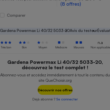
(8 offres)
Petit électroménager - U
Complément
Comparer
alimentaire
Mutuelle
Assurance emprunteur
Gardena Powermax Li 40/32 5033-20
Avis du testeur
Évalua
n.a
Matelas
Très bon
Bon
Moyen
Médiocre
Mauvais
Non applicable
Champagne
bouteille
Banque en 
Gardena Powermax Li 40/32 5033-20,
Téléviseur
découvrez le test complet !
Antimoustique
Lave-linge
Abonnez-vous et accédez immédiatement à tout le contenu du
site QueChoisir.org
Découvrir nos offres
Radiateur électrique
Déjà abonné ?
Se connecter