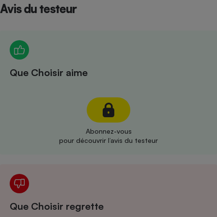
Téléphone mobile -
Avis du testeur
Smartphone
Plaque de cuisson à
induction
Climatiseur -
Que Choisir aime
Ventilateur
Antivirus
Climatiseur -
Abonnez-vous
Ventilateur
pour découvrir l’avis du testeur
Que Choisir regrette