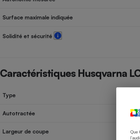
Surface maximale indiquée
Cafetière à expresso
Solidité et sécurité
Caractéristiques Husqvarna LC
Robot ménager
Type
Autotractée
Largeur de coupe
Que 
l’aud