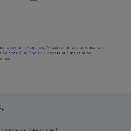
ien que non-exhaustive. À l’exception des autorisations
de
La Note Que Choisir
, il n’existe aucune relation
encés.
,
comptons sur votre soutien !