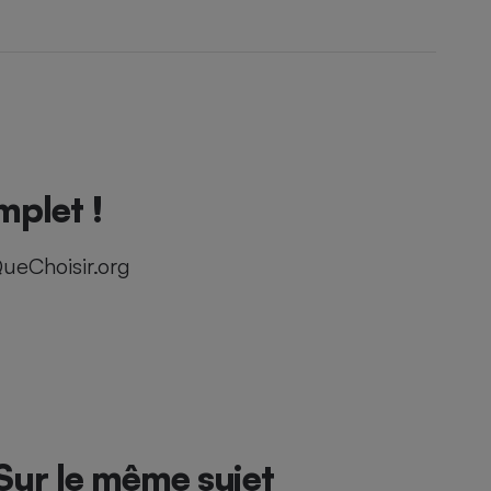
mplet !
ueChoisir.org
Sur le même sujet