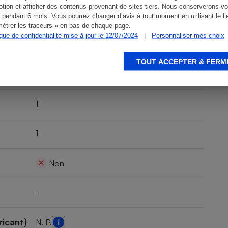
tion et afficher des contenus provenant de sites tiers. Nous conserverons vo
25-75 mm
 pendant 6 mois. Vous pourrez changer d’avis à tout moment en utilisant le li
étrer les traceurs » en bas de chaque page.
ique de confidentialité mise à jour le 12/07/2024
|
Personnaliser mes choix
Non
TOUT ACCEPTER & FERM
32,3 kg
1
1
Non
-
ricant)
N. P.