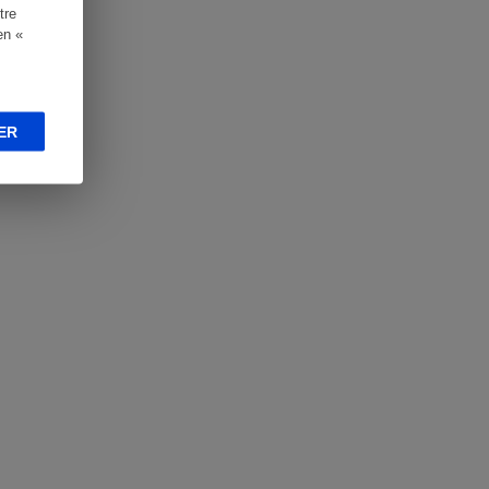
tre
en «
ER