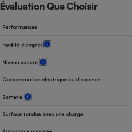
Radiateur électrique
Évaluation Que Choisir
Téléphone mobile -
Smartphone
Performances
Plaque de cuisson à
induction
Facilité d’emploi
Climatiseur -
Niveau sonore
Ventilateur
Consommation électrique ou d'essence
Antivirus
Climatiseur -
Batterie
Ventilateur
Surface tondue avec une charge
Autonomie mesurée