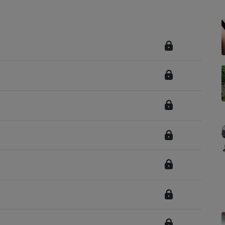
Électricité - Gaz
Appareil photo
numérique
Four encastrable
Lessive
Aspirateur