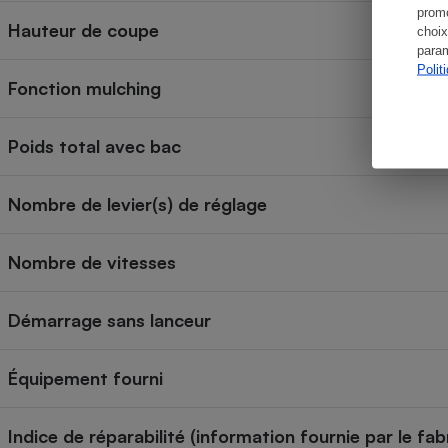
promo
Hauteur de coupe
choix
param
Polit
Fonction mulching
Poids total avec bac
Nombre de levier(s) de réglage
Nombre de vitesses
Démarrage sans lanceur
Équipement fourni
Indice de réparabilité (information fournie par le fab