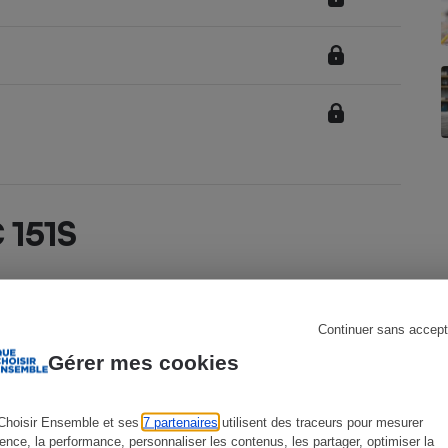
s
Réfrigérateur
 151S
Tondeuse thermique
Continuer sans accept
Gérer mes cookies
Oui
51 cm
Choisir Ensemble et ses
7 partenaires
utilisent des traceurs pour mesurer
ience, la performance, personnaliser les contenus, les partager, optimiser la