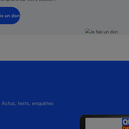
is un don
Actus, tests, enquêtes