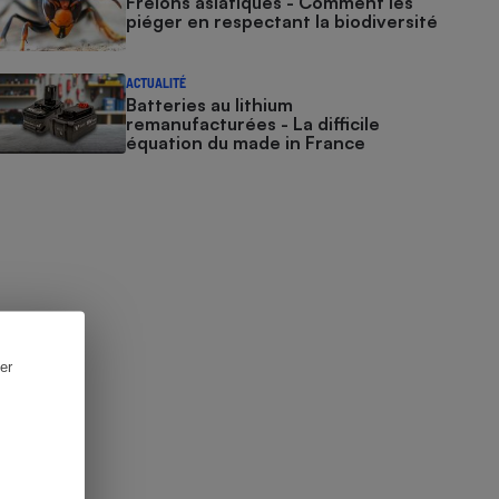
Frelons asiatiques - Comment les
piéger en respectant la biodiversité
ACTUALITÉ
Batteries au lithium
remanufacturées - La difficile
équation du made in France
er