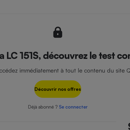
- Ustensile
Foie gras
Aide auditive
r
Assurance vie
 LC 151S, découvrez le test co
ccédez immédiatement à tout le contenu du site Q
Poêle à granulés
gne - Comment choisir une
lle de champagne
en ligne
Découvrir nos offres
Ordinateur portable
Crème solaire
Lave-vaisselle
Déjà abonné ?
Se connecter