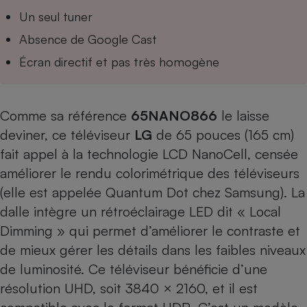
Téléphone mobile -
Un seul tuner
Smartphone
Plaque de cuisson à
Absence de Google Cast
induction
Écran directif et pas très homogène
Climatiseur -
Ventilateur
Comme sa référence
65NANO866
le laisse
deviner, ce téléviseur
LG
de 65 pouces (165 cm)
fait appel à la technologie LCD NanoCell, censée
Antivirus
améliorer le rendu colorimétrique des téléviseurs
Climatiseur -
(elle est appelée Quantum Dot chez Samsung). La
Ventilateur
dalle intègre un rétroéclairage LED dit « Local
Dimming » qui permet d’améliorer le contraste et
de mieux gérer les détails dans les faibles niveaux
de luminosité. Ce téléviseur bénéficie d’une
résolution UHD, soit 3840 × 2160, et il est