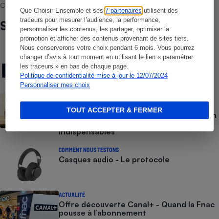
Choisir Ensemble et les professionnels référencés.
Que Choisir Ensemble et ses
7 partenaires
utilisent des
traceurs pour mesurer l’audience, la performance,
Sur le même sujet
personnaliser les contenus, les partager, optimiser la
promotion et afficher des contenus provenant de sites tiers.
Nous conserverons votre choix pendant 6 mois. Vous pourrez
COMMENT NOUS TESTONS
changer d’avis à tout moment en utilisant le lien « paramétrer
Téléviseurs - Le protocole
les traceurs » en bas de chaque page.
Politique de confidentialité mise à jour le 12/07/2024
Personnaliser mes choix
BRÈVE
Vidéoprojecteurs - Qualité d’image,
TOUT ACCEPTER & FERMER
luminosité, contraste, bruit : Nos tests en
laboratoire, indépendants et
indispensables
COMMENT NOUS TESTONS
Casques audio - Le protocole
ACTUALITÉ
Offre découverte Canal+ - Quand la Fnac
pousse à l’abonnement