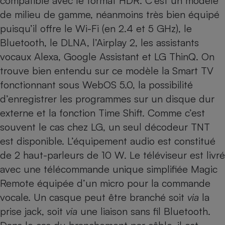
compatible avec le format HDR. C’est un modèle
de milieu de gamme, néanmoins très bien équipé
Cafetière à expressos
puisqu’il offre le Wi-Fi (en 2.4 et 5 GHz), le
Bluetooth, le DLNA, l’Airplay 2, les assistants
vocaux Alexa, Google Assistant et LG ThinQ. On
trouve bien entendu sur ce modèle la Smart TV
fonctionnant sous WebOS 5.0, la possibilité
d’enregistrer les programmes sur un disque dur
externe et la fonction Time Shift. Comme c’est
Robot ménager
souvent le cas chez LG, un seul décodeur TNT
est disponible. L’équipement audio est constitué
de 2 haut-parleurs de 10 W. Le téléviseur est livré
avec une télécommande unique simplifiée Magic
Remote équipée d’un micro pour la commande
vocale. Un casque peut être branché soit
via
la
prise jack, soit
via
une liaison sans fil Bluetooth.