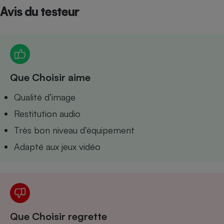
Avis du testeur
Petit électroménager - U
Complément
alimentaire
Mutuelle
Assurance emprunteur
Que Choisir aime
Matelas
Qualité d’image
Champagne
bouteille
Restitution audio
Banque en 
Téléviseur
Très bon niveau d’équipement
Antimoustique
Lave-linge
Adapté aux jeux vidéo
Radiateur électrique
Que Choisir regrette