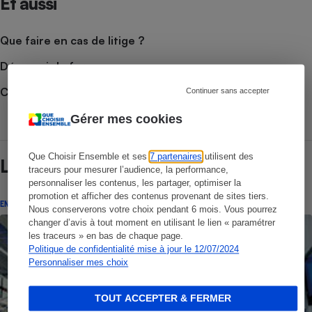
Et aussi
Que faire en cas de litige ?
Découvrir le forum
Consulter nos Conseils
Continuer sans accepter
Gérer mes cookies
Que Choisir Ensemble et ses
7 partenaires
utilisent des
Lire aussi
traceurs pour mesurer l’audience, la performance,
personnaliser les contenus, les partager, optimiser la
promotion et afficher des contenus provenant de sites tiers.
ENQUÊTE
Nous conserverons votre choix pendant 6 mois. Vous pourrez
changer d’avis à tout moment en utilisant le lien « paramétrer
les traceurs » en bas de chaque page.
Politique de confidentialité mise à jour le 12/07/2024
Personnaliser mes choix
TOUT ACCEPTER & FERMER