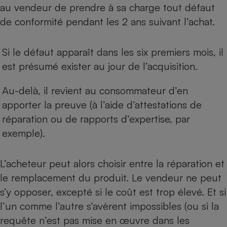
Téléphone mobile -
au vendeur de prendre à sa charge tout défaut
Smartphone
de conformité pendant les 2 ans suivant l’achat.
Plaque de cuisson à
induction
Si le défaut apparaît dans les six premiers mois, il
est présumé exister au jour de l’acquisition.
Climatiseur -
Ventilateur
Au-delà, il revient au consommateur d’en
apporter la preuve (à l’aide d’attestations de
Antivirus
réparation ou de rapports d’expertise, par
exemple).
Climatiseur -
Ventilateur
L’acheteur peut alors choisir entre la réparation et
le remplacement du produit. Le vendeur ne peut
s’y opposer, excepté si le coût est trop élevé. Et si
l’un comme l’autre s’avèrent impossibles (ou si la
requête n’est pas mise en œuvre dans les