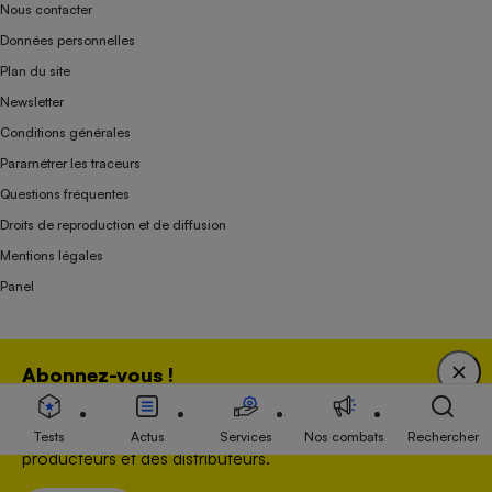
Nous contacter
Données personnelles
Plan du site
Newsletter
Conditions générales
Paramétrer les traceurs
Questions fréquentes
Droits de reproduction et de diffusion
Mentions légales
Panel
Association indépendante de l’État, des syndicats, des producteurs et des
Abonnez-vous !
distributeurs depuis 1951.
Bénéficiez d'une expertise unique tout en soutenant
une association 100 % indépendante de l'Etat, des
Tests
Actus
Services
Nos combats
Rechercher
producteurs et des distributeurs.