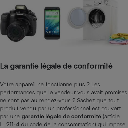
Petit électroménager - U
Complément
alimentaire
Mutuelle
Assurance emprunteur
Matelas
Champagne
bouteille
La garantie légale de conformité
Banque en 
Téléviseur
Antimoustique
Lave-linge
Votre appareil ne fonctionne plus ? Les
performances que le vendeur vous avait promises
ne sont pas au rendez-vous ? Sachez que tout
produit vendu par un professionnel est couvert
Radiateur électrique
par une
garantie légale de conformité
(article
L. 211-4 du code de la consommation) qui impose