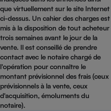
que virtuellement sur le site Internet
Petit électroménager - U
Complément
alimentaire
ci-dessus. Un cahier des charges est
Mutuelle
Assurance emprunteur
mis à la disposition de tout acheteur
trois semaines avant le jour de la
vente. Il est conseillé de prendre
Matelas
Champagne
bouteille
contact avec le notaire chargé de
Banque en 
Téléviseur
l'opération pour connaître le
Antimoustique
Lave-linge
montant prévisionnel des frais (ceux
prévisionnels à la vente, ceux
d'acquisition, émoluments du
Radiateur électrique
notaire).