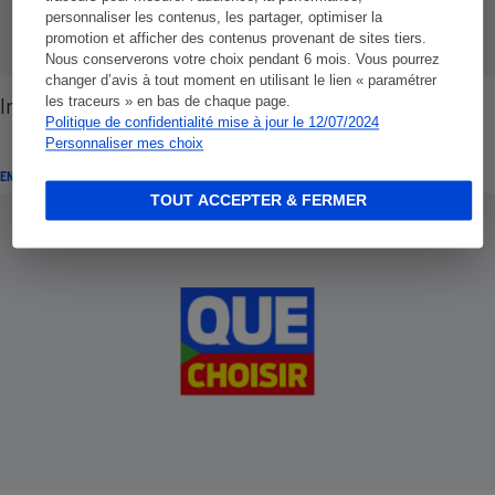
personnaliser les contenus, les partager, optimiser la
promotion et afficher des contenus provenant de sites tiers.
Nous conserverons votre choix pendant 6 mois. Vous pourrez
changer d’avis à tout moment en utilisant le lien « paramétrer
Immobilier - Vendez au mieux
les traceurs » en bas de chaque page.
Politique de confidentialité mise à jour le 12/07/2024
Personnaliser mes choix
ENQUÊTE
TOUT ACCEPTER & FERMER