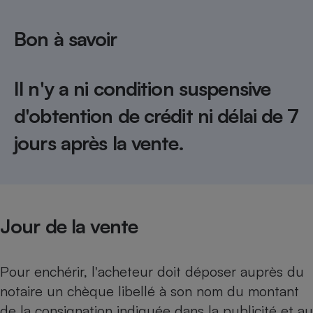
Téléphone mobile -
Smartphone
Plaque de cuisson à
Bon à savoir
induction
Il n'y a ni condition suspensive
Climatiseur -
d'obtention de crédit ni délai de 7
Ventilateur
jours après la vente.
Antivirus
Climatiseur -
Ventilateur
Jour de la vente
Pour enchérir, l'acheteur doit déposer auprès du
notaire un chèque libellé à son nom du montant
de la consignation indiquée dans la publicité et au