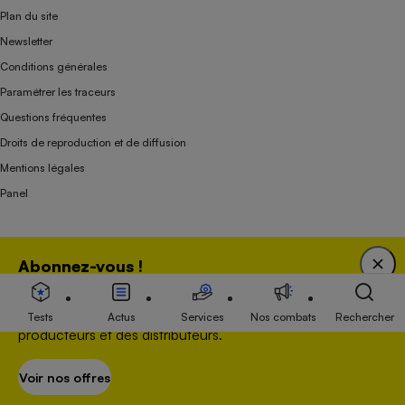
Plan du site
Newsletter
Conditions générales
Paramétrer les traceurs
Questions fréquentes
Droits de reproduction et de diffusion
Mentions légales
Panel
Association indépendante de l’État, des syndicats, des producteurs et des
Abonnez-vous !
distributeurs depuis 1951.
Bénéficiez d'une expertise unique tout en soutenant
une association 100 % indépendante de l'Etat, des
Tests
Actus
Services
Nos combats
Rechercher
producteurs et des distributeurs.
Voir nos offres
S’abonner