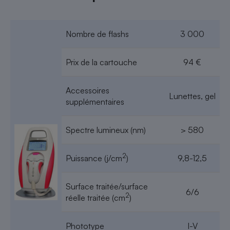
Téléphone mobile -
Smartphone
Plaque de cuisson à
induction
Nombre de flashs
3 000
Prix de la cartouche
94 €
Climatiseur -
Ventilateur
Accessoires
Lunettes, gel
supplémentaires
Antivirus
Spectre lumineux (nm)
> 580
Climatiseur -
Ventilateur
2
Puissance (j/cm
)
9,8-12,5
Surface traitée/surface
6/6
2
réelle traitée (cm
)
Phototype
I-V