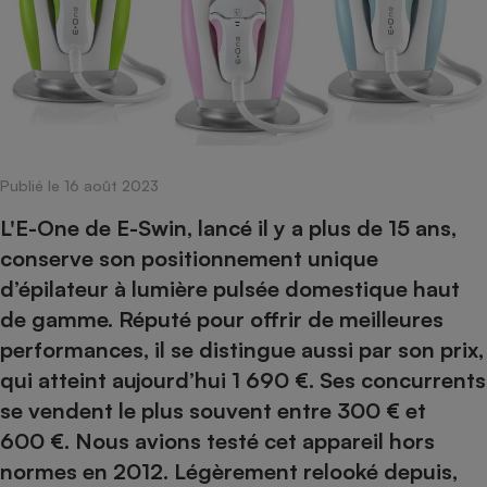
pression
Choisir son fioul
Assurance
Sécurité - Hygiène
Circulation routière
Choisir son pellet
Crédit immobilier
Banque - Crédit
Contrôle technique - Rép
Comparateur assurance emprunteur
Maison de retraite
Epargne - Fiscalité
Comparateu
Pièce détachée
Energie Moins Chère Ensemble
Comparatif réfrigérateur
Comparatif casque audio
Comparatif tondeuse ro
Moto
Comparatif plaque à indu
Comparatif barre de son
Comparatif poêle à gran
Supermarché - Drive
Publié le 16 août 2023
Comparatif hotte aspira
Comparatif imprimante m
Comparatif radiateur éle
Électricité - Gaz
Hygiène - Beauté
L'E-One de E-Swin, lancé il y a plus de 15 ans,
Comparatif climatiseur m
Comparatif ordinateur p
Tous les comparateurs
conserve son positionnement unique
Maladie - Médecine - Mé
Comparatif aspirateur bal
Comparatif ultrabook
Aménagement
d’épilateur à lumière pulsée domestique haut
Toutes les cartes interactives
Système de santé - Com
Comparatif aspirateur tr
Comparatif tablette tacti
Supermarché - Drive
Bricolage - Jardinage
de gamme. Réputé pour offrir de meilleures
Retraite
Comparatif cafetière au
Chauffage
performances, il se distingue aussi par son prix,
Speedtest - Testez le débit de votre
Mutuelle
Comparatif robot cuiseu
qui atteint aujourd’hui 1 690 €. Ses concurrents
Image et son
Produit d'entretien
connexion Internet
Comparatif centrale vap
Comparateur auto
se vendent le plus souvent entre 300 € et
Informatique
Sécurité domestique
600 €. Nous avions testé cet appareil hors
Internet
normes en 2012. Légèrement relooké depuis,
Gros électroménager
Téléphonie