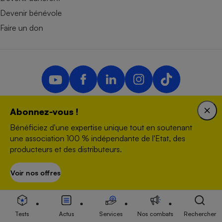
Devenir bénévole
Faire un don
Abonnez-vous !
Nous contacter
Bénéficiez d'une expertise unique tout en soutenant
Données personnelles
une association 100 % indépendante de l'Etat, des
Plan du site
producteurs et des distributeurs.
Newsletter
Conditions générales
Voir nos offres
S’abonner
Paramétrer les traceurs
Questions fréquentes
Droits de reproduction et de diffusion
Tests
Actus
Services
Nos combats
Rechercher