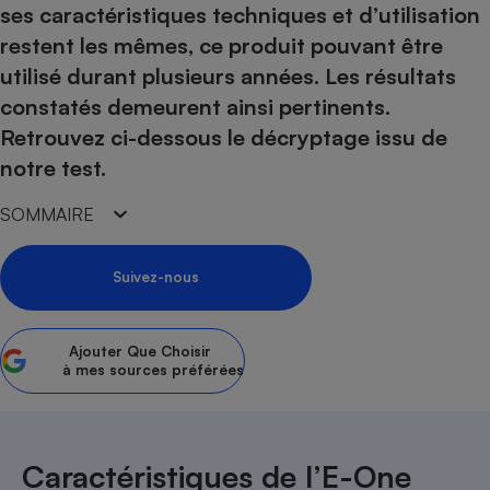
ses caractéristiques techniques et d’utilisation
Petit électroménager - U
restent les mêmes, ce produit pouvant être
Complément
alimentaire
utilisé durant plusieurs années. Les résultats
Mutuelle
Assurance emprunteur
constatés demeurent ainsi pertinents.
Retrouvez ci-dessous le décryptage issu de
notre test.
Matelas
SOMMAIRE
Champagne
bouteille
Banque en 
Suivez-nous
Téléviseur
Antimoustique
Lave-linge
Ajouter
Que Choisir
à mes sources préférées
Radiateur électrique
Caractéristiques de l’E-One