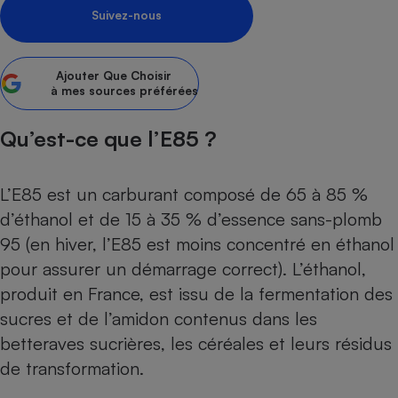
Suivez-nous
Petit électroménager - U
Complément
alimentaire
Mutuelle
Ajouter
Que Choisir
Assurance emprunteur
à mes sources préférées
Qu’est-ce que l’E85 ?
Matelas
Champagne
L’E85 est un carburant composé de 65 à 85 %
bouteille
Banque en 
d’éthanol et de 15 à 35 % d’essence sans-plomb
Téléviseur
95 (en hiver, l’E85 est moins concentré en éthanol
Antimoustique
Lave-linge
pour assurer un démarrage correct). L’éthanol,
produit en France, est issu de la fermentation des
sucres et de l’amidon contenus dans les
betteraves sucrières, les céréales et leurs résidus
Radiateur électrique
de transformation.