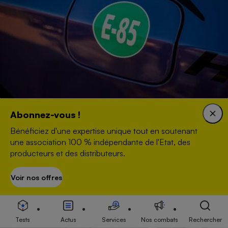
Superéthanol E85 - Un carburant aussi
Abonnez-vous !
écologique qu’économique ?
Bénéficiez d'une expertise unique tout en soutenant
une association 100 % indépendante de l'Etat, des
producteurs et des distributeurs.
ACTUALITÉ
Voir nos offres
S’abonner
Tests
Actus
Services
Nos combats
Rechercher