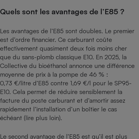
Téléphone mobile -
Smartphone
Quels sont les avantages de l’E85 ?
Plaque de cuisson à
induction
Les avantages de l’E85 sont doubles. Le premier
est d’ordre financier. Ce carburant coûte
Climatiseur -
effectivement quasiment deux fois moins cher
Ventilateur
que du sans-plomb classique E10. En 2025, la
Collective du bioéthanol annonce une différence
Antivirus
moyenne de prix à la pompe de 46 % :
Climatiseur -
0,73 €/litre d’E85 contre 1,69 €/l pour le SP95-
Ventilateur
E10. Cela permet de réduire sensiblement la
facture du poste carburant et d’amortir assez
rapidement l’installation d’un boîtier le cas
échéant (lire plus loin).
Le second avantage de l’E85 est qu’il est plus