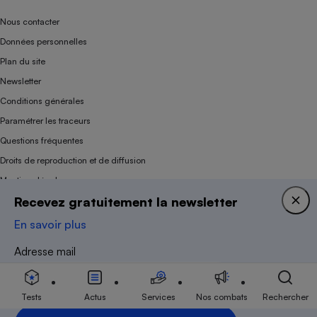
Nous contacter
Données personnelles
Plan du site
Newsletter
Conditions générales
Paramétrer les traceurs
Questions fréquentes
Droits de reproduction et de diffusion
Mentions légales
Recevez gratuitement la newsletter
Panel
En savoir plus
Association indépendante de l’État, des syndicats, des producteurs et des
Adresse mail
distributeurs depuis 1951.
Tests
Actus
Services
Nos combats
Rechercher