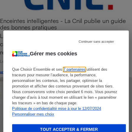
Enceintes intelligentes - La Cnil publie un guide
des bonnes pratiques
Lancer de la musique, ajouter un agenda à son
Continuer sans accepter
calendrier, consulter la météo, chercher une
recette de cuisine,…
Gérer mes cookies
Le 10 décembre 2017
Que Choisir Ensemble et ses
7 partenaires
utilisent des
ACTUALITÉ
traceurs pour mesurer l’audience, la performance,
personnaliser les contenus, les partager, optimiser la
promotion et afficher des contenus provenant de sites tiers.
Nous conserverons votre choix pendant 6 mois. Vous pourrez
changer d’avis à tout moment en utilisant le lien « paramétrer
les traceurs » en bas de chaque page.
Politique de confidentialité mise à jour le 12/07/2024
Personnaliser mes choix
TOUT ACCEPTER & FERMER