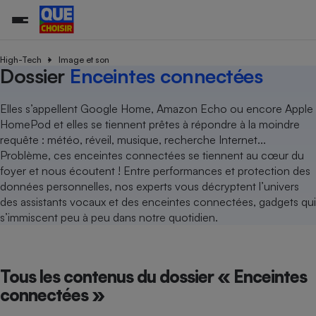
High-Tech
Image et son
Dossier
Enceintes connectées
Additifs a
Comparate
Comparatif
Comparateu
Comparatif
Comparateu
Comparatif
Comparati
Substances
Toutes les actualités
Tous les services
Tous nos combats
L’association
Organismes de défense 
Train
Elles s’appellent Google Home, Amazon Echo ou encore Apple
supermarc
cosmétiqu
Comparateu
Achat - Vente - Travaux
Démarche administrative
HomePod et elles se tiennent prêtes à répondre à la moindre
Enquêtes
Nos actions
Nos missions
Système judiciaire
Transport aérien
gratuit
requête : météo, réveil, musique, recherche Internet...
Copropriété
Famille
Guides d'achat
Nos grandes victoires
Notre méthodologie
Problème, ces enceintes connectées se tiennent au cœur du
Location
Senior
Comparateu
Comparate
Comparati
Comparatif
Comparate
Comparatif
Comparatif
foyer et nous écoutent ! Entre performances et protection des
Conseils
Les billets de la présidente
Notre financement
supermarc
électrique
données personnelles, nos experts vous décryptent l’univers
Service marchand
Magasin - Grande surfac
Sport
Soumettre un litige
Brèves
Nos associations locales
Nos partenaires
des assistants vocaux et des enceintes connectées, gadgets qui
Air
Marketing - Fidélisation
Vacances - Tourisme
Lettres types
s’immiscent peu à peu dans notre quotidien.
Nous rejoindre
Nous rejoindre
Déchet
Méthode de vente - Abu
Rencontrer une association locale
Comparate
Comparatif
Comparatif
Comparatif
Comparatif
En savoir plus sur Que Choisir Ensemble
Eau
s
Agriculture
Achat - Vente - Location
Tous les contenus du dossier « Enceintes
Energie
Nutrition
Assurance auto
connectées »
-nous ?
Produit alimentaire
Carburant
Comparati
Comparati
Comparati
Comparate