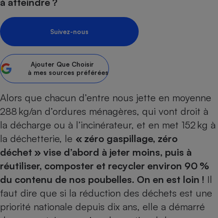
pression
à atteindre ?
Choisir son fioul
Assurance
Sécurité - Hygiène
Circulation routière
Choisir son pellet
Crédit immobilier
Banque - Crédit
Contrôle technique - Rép
Suivez-nous
Comparateur assurance emprunteur
Maison de retraite
Epargne - Fiscalité
Comparateu
Pièce détachée
Energie Moins Chère Ensemble
Comparatif réfrigérateur
Comparatif casque audio
Comparatif tondeuse ro
Moto
Ajouter
Que Choisir
Comparatif plaque à indu
Comparatif barre de son
Comparatif poêle à gran
Supermarché - Drive
à mes sources préférées
Comparatif hotte aspira
Comparatif imprimante m
Comparatif radiateur éle
Alors que chacun d’entre nous jette en moyenne
Électricité - Gaz
Hygiène - Beauté
Comparatif climatiseur m
Comparatif ordinateur p
288 kg/an d’ordures ménagères, qui vont droit à
Tous les comparateurs
Maladie - Médecine - Mé
Comparatif aspirateur bal
Comparatif ultrabook
Aménagement
la décharge ou à l’incinérateur, et en met 152 kg à
Toutes les cartes interactives
Système de santé - Com
Comparatif aspirateur tr
Comparatif tablette tacti
Supermarché - Drive
Bricolage - Jardinage
la déchetterie, le
« zéro gaspillage, zéro
Retraite
Comparatif cafetière au
déchet » vise d’abord à jeter moins, puis à
Chauffage
Speedtest - Testez le débit de votre
réutiliser, composter et recycler environ 90 %
Mutuelle
Comparatif robot cuiseu
Image et son
Produit d'entretien
connexion Internet
du contenu de nos poubelles. On en est loin !
Il
Comparatif centrale vap
Comparateur auto
Informatique
Sécurité domestique
faut dire que si la réduction des déchets est une
Internet
priorité nationale depuis dix ans, elle a démarré
Gros électroménager
Téléphonie