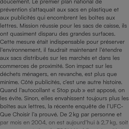
doucement. Le premier plan national de
prévention s’attaquait aux sacs en plastique et
Petit électroménager - U
Complément
aux publicités qui encombrent les boîtes aux
alimentaire
Mutuelle
lettres. Mission réussie pour les sacs de caisse, ils
Assurance emprunteur
ont quasiment disparu des grandes surfaces.
Cette mesure était indispensable pour préserver
l’environnement, il faudrait maintenant l’étendre
Matelas
aux sacs distribués sur les marchés et dans les
Champagne
bouteille
commerces de proximité. Son impact sur les
Banque en 
déchets ménagers, en revanche, est plus que
Téléviseur
minime. Côté publicités, c’est une autre histoire.
Antimoustique
Lave-linge
Quand l’autocollant « Stop pub » est apposé, on
les évite. Sinon, elles envahissent toujours plus les
boîtes aux lettres,
la récente enquête de l’UFC-
Radiateur électrique
Que Choisir l’a prouvé
. De 2 kg par personne et
par mois en 2004, on est aujour­d’hui à 2,7 kg, soit