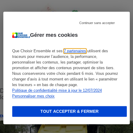
Continuer sans accepter
Gérer mes cookies
Que Choisir Ensemble et ses
7 partenaires
utilisent des
traceurs pour mesurer l’audience, la performance,
personnaliser les contenus, les partager, optimiser la
promotion et afficher des contenus provenant de sites tiers.
Nous conserverons votre choix pendant 6 mois. Vous pourrez
changer d’avis à tout moment en utilisant le lien « paramétrer
les traceurs » en bas de chaque page.
Déchets ménagers - Le scandale des taxes trop
Politique de confidentialité mise à jour le 12/07/2024
lourdes et injustifiées
Personnaliser mes choix
TOUT ACCEPTER & FERMER
ENQUÊTE