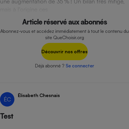
une augmentation de 35 % ! Un bilan très mitigé,
Téléphone mobile -
Smartphone
mais à l’origine ces
Plaque de cuisson à
induction
Article réservé aux abonnés
Abonnez-vous et accédez immédiatement à tout le contenu du
site QueChoisir.org
Climatiseur -
Ventilateur
Découvrir nos offres
Déjà abonné ?
Se connecter
Antivirus
Climatiseur -
Ventilateur
Élisabeth Chesnais
ÉC
Test