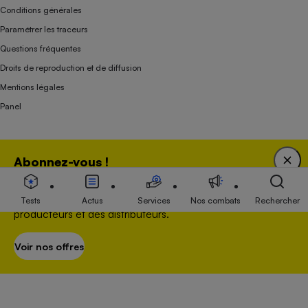
Conditions générales
Paramétrer les traceurs
Questions fréquentes
Droits de reproduction et de diffusion
Mentions légales
Panel
Association indépendante de l’État, des syndicats, des producteurs et des
Abonnez-vous !
distributeurs depuis 1951.
Bénéficiez d'une expertise unique tout en soutenant
une association 100 % indépendante de l'Etat, des
Tests
Actus
Services
Nos combats
Rechercher
producteurs et des distributeurs.
Voir nos offres
S’abonner