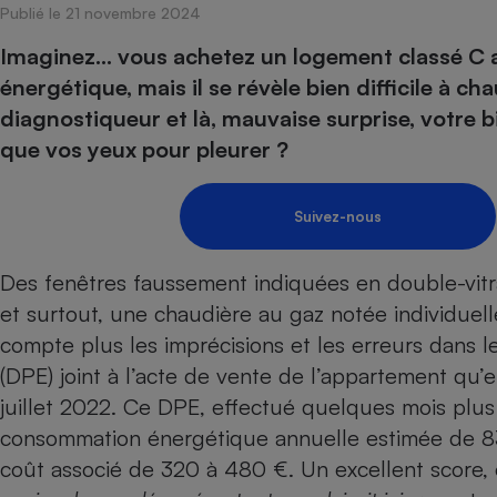
Publié le 21 novembre 2024
Internet
Imaginez… vous achetez un logement classé C 
Gros électroménager
Téléphonie
énergétique, mais il se révèle bien difficile à cha
Petit électroménager 
diagnostiqueur et là, mauvaise surprise, votre bi
Complément
alimentaire
que vos yeux pour pleurer ?
Mutuelle
Assurance emprunteu
Suivez-nous
Des fenêtres faussement indiquées en double-vit
Matelas
Champa
boutei
et surtout, une chaudière au gaz notée individuelle
Banque 
compte plus les imprécisions et les erreurs dans 
Téléviseur
(DPE) joint à l’acte de vente de l’appartement qu’
Antimoustique
Lave-linge
juillet 2022. Ce DPE, effectué quelques mois plus 
consommation énergétique annuelle estimée de 83
coût associé de 320 à 480 €. Un excellent score