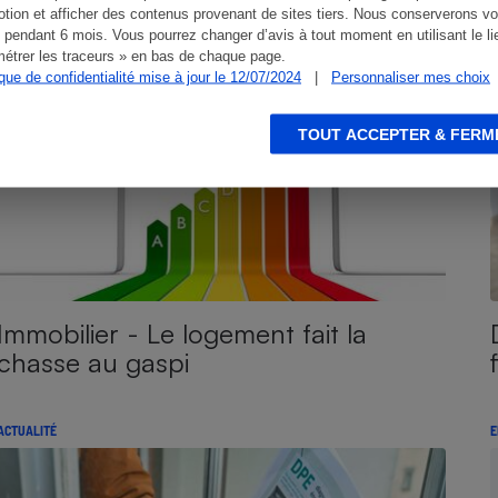
tion et afficher des contenus provenant de sites tiers. Nous conserverons vo
ENQUÊTE
E
 pendant 6 mois. Vous pourrez changer d’avis à tout moment en utilisant le li
étrer les traceurs » en bas de chaque page.
ique de confidentialité mise à jour le 12/07/2024
|
Personnaliser mes choix
TOUT ACCEPTER & FERM
Immobilier - Le logement fait la
chasse au gaspi
ACTUALITÉ
E