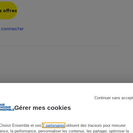
s offres
s
Réfrigérateur
 connecter
Continuer sans accept
Gérer mes cookies
Choisir Ensemble et ses
7 partenaires
utilisent des traceurs pour mesurer
ience, la performance, personnaliser les contenus, les partager, optimiser la