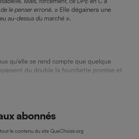
Isabelle.
Mais, forcément, ce DPE en C a
Électricité - Gaz
 de le penser erroné. »
Elle dégainera une
peu au-dessus du marché »
.
Appareil photo
numérique
Four encastrable
ieux qu’elle se rend compte que quelque
Lessive
passent du double la fourchette promise et
Aspirateur
 aux abonnés
ut le contenu du site QueChoisir.org