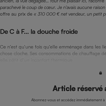
ancien, la vue dégagée… tout me plaisait ici,
raconte 
Radiateur électrique
parachevé le coup de cœur. Je n’avais aucune raison
offre au prix de
« 310 000 € net vendeur, un petit 
Téléphone mobile -
Smartphone
Plaque de cuisson à
induction
De C à F… la douche froide
Ce n’est qu’une fois qu’elle emménage dans les l
Climatiseur -
chose cloche. Ses consommations de chauffage dé
Ventilateur
elle pâtit d’un inconfort thermique
Antivirus
Climatiseur -
Ventilateur
Article réservé
Abonnez-vous et accédez immédiatement à to