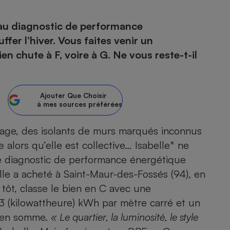
au diagnostic de performance
uffer l’hiver. Vous faites venir un
- Ustensile
en chute à F, voire à G. Ne vous reste-t-il
Foie gras
Aide auditive
r
Assurance vie
Ajouter
Que Choisir
à mes sources préférées
rage, des isolants de murs marqués inconnus
Poêle à granulés
gne - Comment choisir une
lle de champagne
 alors qu’elle est collective… Isabelle* ne
en ligne
le diagnostic de performance énergétique
Ordinateur portable
elle a acheté à Saint-Maur-des-Fossés (94), en
Crème solaire
Lave-vaisselle
tôt, classe le bien en C avec une
 (kilowattheure) kWh par mètre carré et un
, en somme.
« Le quartier, la luminosité, le style