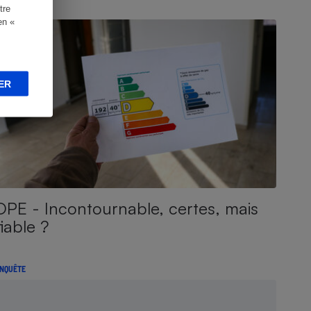
tre
NQUÊTE
en «
ER
DPE - Incontournable, certes, mais
fiable ?
NQUÊTE