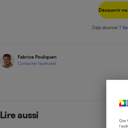
Découvrir no
Cafetière à expresso
Déjà abonné ?
Se
Fabrice Pouliquen
Contacter l’auteur(e)
Robot ménager
Lire aussi
Que 
l’aud