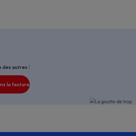
on des autres
!
s la facture