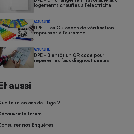
DPE - Un changement favorable aux
logements chauffés à l’électricité
ACTUALITÉ
DPE - Les QR codes de vérification
repoussés à l’automne
ACTUALITÉ
DPE - Bientôt un QR code pour
repérer les faux diagnostiqueurs
Et aussi
Que faire en cas de litige ?
Découvrir le forum
Consulter nos Enquêtes