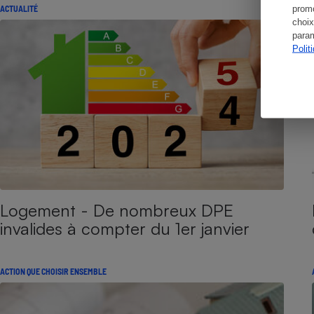
promo
ACTUALITÉ
choix
param
Polit
Logement - De nombreux DPE
invalides à compter du 1er janvier
ACTION QUE CHOISIR ENSEMBLE