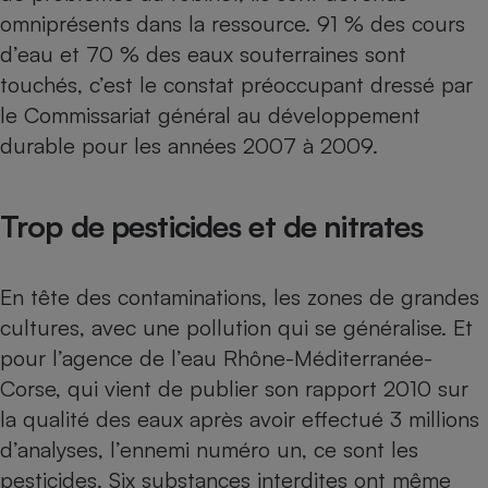
omniprésents dans la ressource. 91 % des cours
Petit électroménager - U
Complément
d’eau et 70 % des eaux souterraines sont
alimentaire
touchés, c’est le constat préoccupant dressé par
Mutuelle
Assurance emprunteur
le Commissariat général au développement
durable pour les années 2007 à 2009.
Matelas
Trop de pesticides et de nitrates
Champagne
bouteille
Banque en 
Téléviseur
En tête des contaminations, les zones de grandes
Antimoustique
Lave-linge
cultures, avec une pollution qui se généralise. Et
pour l’agence de l’eau Rhône-Méditerranée-
Corse, qui vient de publier son rapport 2010 sur
la qualité des eaux après avoir effectué 3 millions
Radiateur électrique
d’analyses, l’ennemi numéro un, ce sont les
pesticides. Six substances interdites ont même