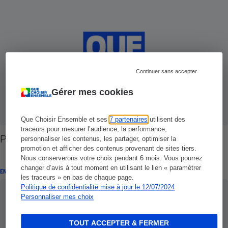
Continuer sans accepter
Gérer mes cookies
Que Choisir Ensemble et ses
7 partenaires
utilisent des
traceurs pour mesurer l’audience, la performance,
Politique de l'eau - La faillite à prix d'or
personnaliser les contenus, les partager, optimiser la
promotion et afficher des contenus provenant de sites tiers.
Nous conserverons votre choix pendant 6 mois. Vous pourrez
changer d’avis à tout moment en utilisant le lien « paramétrer
ENQUÊTE
les traceurs » en bas de chaque page.
Politique de confidentialité mise à jour le 12/07/2024
Personnaliser mes choix
TOUT ACCEPTER & FERMER