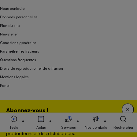
Nous contacter
Données personnelles
Plan du site
Newsletter
Conditions générales
Paramétrer les traceurs
Questions fréquentes
Droits de reproduction et de diffusion
Mentions légales
Panel
Association indépendante de l’État, des syndicats, des producteurs et des
Abonnez-vous !
distributeurs depuis 1951.
Bénéficiez d'une expertise unique tout en soutenant
une association 100 % indépendante de l'Etat, des
Tests
Actus
Services
Nos combats
Rechercher
producteurs et des distributeurs.