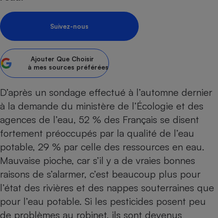
pression
Choisir son fioul
Assurance
Sécurité - Hygiène
Circulation routière
Choisir son pellet
Crédit immobilier
Banque - Crédit
Contrôle technique - Rép
Suivez-nous
Comparateur assurance emprunteur
Maison de retraite
Epargne - Fiscalité
Comparateu
Pièce détachée
Energie Moins Chère Ensemble
Comparatif réfrigérateur
Comparatif casque audio
Comparatif tondeuse ro
Moto
Ajouter
Que Choisir
à mes sources préférées
Comparatif plaque à indu
Comparatif barre de son
Comparatif poêle à gran
Supermarché - Drive
Comparatif hotte aspira
Comparatif imprimante m
Comparatif radiateur éle
D’après un sondage effectué à l’automne dernier
Électricité - Gaz
Hygiène - Beauté
Comparatif climatiseur m
Comparatif ordinateur p
à la demande du ministère de l’Écologie et des
Tous les comparateurs
Maladie - Médecine - Mé
Comparatif aspirateur bal
Comparatif ultrabook
agences de l’eau, 52 % des Français se disent
Aménagement
Toutes les cartes interactives
Système de santé - Com
fortement préoccupés par la qualité de l’eau
Comparatif aspirateur tr
Comparatif tablette tacti
Supermarché - Drive
Bricolage - Jardinage
Retraite
potable, 29 % par celle des res­sources en eau.
Comparatif cafetière au
Chauffage
Mauvaise pioche, car s’il y a de vraies bonnes
Speedtest - Testez le débit de votre
Mutuelle
Comparatif robot cuiseu
Image et son
Produit d'entretien
connexion Internet
raisons de s’alarmer, c’est beaucoup plus pour
Comparatif centrale vap
Comparateur auto
Informatique
Sécurité domestique
l’état des rivières et des nappes souterraines que
pour l’eau potable. Si les pesti­cides posent peu
Internet
de problèmes au robinet, ils sont devenus
Gros électroménager
Téléphonie