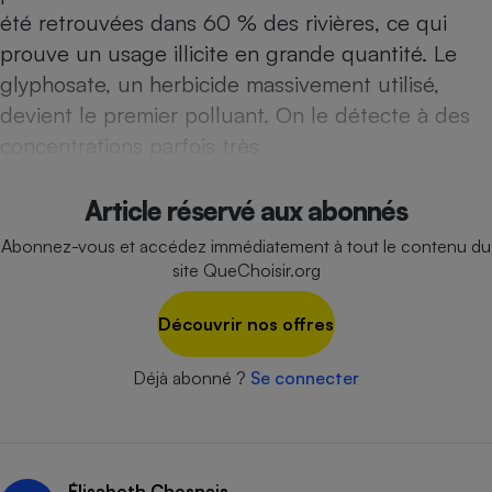
Téléphone mobile -
été retrouvées dans 60 % des rivières, ce qui
Smartphone
Plaque de cuisson à
prouve un usage illicite en grande quantité. Le
induction
glyphosate, un herbicide massivement utilisé,
devient le premier polluant. On le détecte à des
concentrations parfois très
Climatiseur -
Ventilateur
Article réservé aux abonnés
Abonnez-vous et accédez immédiatement à tout le contenu du
Antivirus
site QueChoisir.org
Climatiseur -
Ventilateur
Découvrir nos offres
Déjà abonné ?
Se connecter
Élisabeth Chesnais