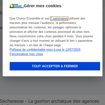
Gérer mes cookies
Nitrates dans l'eau - La pollution coule de source
Que Choisir Ensemble et ses
7 partenaires
utilisent des
traceurs pour mesurer l’audience, la performance,
personnaliser les contenus, les partager, optimiser la
ACTION QUE CHOISIR ENSEMBLE
promotion et afficher des contenus provenant de sites tiers.
Nous conserverons votre choix pendant 6 mois. Vous pourrez
changer d’avis à tout moment en utilisant le lien « paramétrer
les traceurs » en bas de chaque page.
Politique de confidentialité mise à jour le 12/07/2024
Personnaliser mes choix
TOUT ACCEPTER & FERMER
Sécheresse - La gestion archaïque des agences