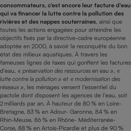
consommateurs, c’est encore leur facture d’eau
Petit électroménager - U
qui va financer la lutte contre la pollution des
Complément
alimentaire
rivières et des nappes souterraines
, ainsi que
Mutuelle
Assurance emprunteur
toutes les actions engagées pour atteindre les
objectifs fixés par la directive-cadre européenne
adoptée en 2000, à savoir la reconquête du bon
état des milieux aquatiques. À travers les
Matelas
Champagne
fameuses lignes de taxes qui gonflent les factures
bouteille
Banque en 
d’eau,
« préservation des ressources en eau »
,
«
Téléviseur
lutte contre la pollution »
et
« modernisation des
Antimoustique
Lave-linge
réseaux »
, les ménages versent l’essentiel du
pactole dont disposent les agences de l’eau, soit
2 milliards par an. À hauteur de 80 % en Loire-
Bretagne, 83 % en Adour- Garonne, 84 % en
Radiateur électrique
Rhin-Meuse, 86 % en Rhône- Méditerranée-
Corse, 88 % en Artois-Picardie et plus de 90 %