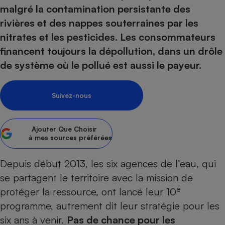
pression
Choisir son fioul
Assurance
malgré la contamination persistante des
Sécurité - Hygiène
Circulation routière
Choisir son pellet
rivières et des nappes souterraines par les
Crédit immobilier
Banque - Crédit
Contrôle technique - Rép
nitrates et les pesticides. Les consommateurs
Comparateur assurance emprunteur
Maison de retraite
Epargne - Fiscalité
Comparateu
Pièce détachée
financent toujours la dépollution, dans un drôle
Energie Moins Chère Ensemble
Comparatif réfrigérateur
Comparatif casque audio
Comparatif tondeuse ro
Moto
de système où le pollué est aussi le payeur.
Comparatif plaque à indu
Comparatif barre de son
Comparatif poêle à gran
Supermarché - Drive
Comparatif hotte aspira
Comparatif imprimante m
Comparatif radiateur éle
Suivez-nous
Électricité - Gaz
Hygiène - Beauté
Comparatif climatiseur m
Comparatif ordinateur p
Tous les comparateurs
Maladie - Médecine - Mé
Comparatif aspirateur bal
Comparatif ultrabook
Aménagement
Ajouter
Que Choisir
Toutes les cartes interactives
Système de santé - Com
Comparatif aspirateur tr
Comparatif tablette tacti
Supermarché - Drive
à mes sources préférées
Bricolage - Jardinage
Retraite
Comparatif cafetière au
Chauffage
Depuis début 2013, les six agences de l’eau, qui
Speedtest - Testez le débit de votre
Mutuelle
Comparatif robot cuiseu
Image et son
Produit d'entretien
se partagent le territoire avec la mission de
connexion Internet
Comparatif centrale vap
Comparateur auto
e
protéger la ressource, ont lancé leur 10
Informatique
Sécurité domestique
programme, autrement dit leur stratégie pour les
Internet
six ans à venir.
Pas de chance pour les
Gros électroménager
Téléphonie