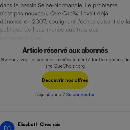
Téléphone mobile -
dans le bassin Seine-Normandie. Le problème
Smartphone
n’est pas nouveau,
Que Choisir
l’avait déjà
Plaque de cuisson à
induction
dénoncé en 2007, soulignant l’échec cuisant de la
politique de l’eau menée aux frais des
consommateurs,
Climatiseur -
Ventilateur
Article réservé aux abonnés
Abonnez-vous et accédez immédiatement à tout le contenu du
site QueChoisir.org
Antivirus
Climatiseur -
Découvrir nos offres
Ventilateur
Déjà abonné ?
Se connecter
Élisabeth Chesnais
ÉC