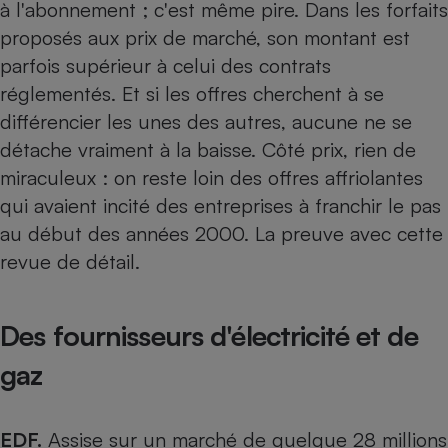
à l'abonnement ; c'est même pire. Dans les forfaits
Téléphone mobile -
Smartphone
proposés aux prix de marché, son montant est
Plaque de cuisson à
induction
parfois supérieur à celui des contrats
réglementés. Et si les offres cherchent à se
différencier les unes des autres, aucune ne se
Climatiseur -
détache vraiment à la baisse. Côté prix, rien de
Ventilateur
miraculeux : on reste loin des offres affriolantes
qui avaient incité des entreprises à franchir le pas
Antivirus
au début des années 2000. La preuve avec cette
revue de détail.
Climatiseur -
Ventilateur
Des fournisseurs d'électricité et de
gaz
EDF.
Assise sur un marché de quelque 28 millions