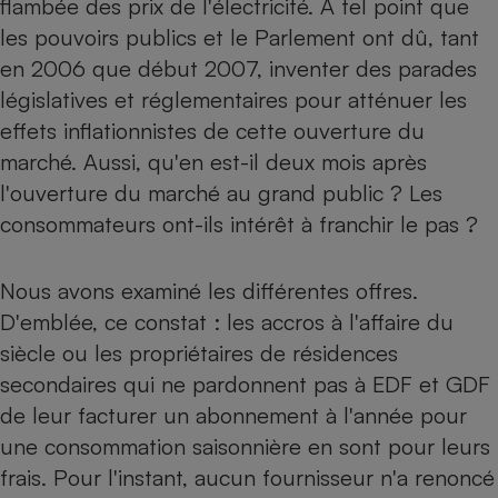
flambée des prix de l'électricité. À tel point que
les pouvoirs publics et le Parlement ont dû, tant
Petit électroménager - U
Complément
en 2006 que début 2007, inventer des parades
alimentaire
Mutuelle
législatives et réglementaires pour atténuer les
Assurance emprunteur
effets inflationnistes de cette ouverture du
marché. Aussi, qu'en est-il deux mois après
l'ouverture du marché au grand public ? Les
Matelas
consommateurs ont-ils intérêt à franchir le pas ?
Champagne
bouteille
Banque en 
Téléviseur
Nous avons examiné les différentes offres.
Antimoustique
D'emblée, ce constat : les accros à l'affaire du
Lave-linge
siècle ou les propriétaires de résidences
secondaires qui ne pardonnent pas à EDF et GDF
de leur facturer un abonnement à l'année pour
Radiateur électrique
une consommation saisonnière en sont pour leurs
frais. Pour l'instant, aucun fournisseur n'a renoncé