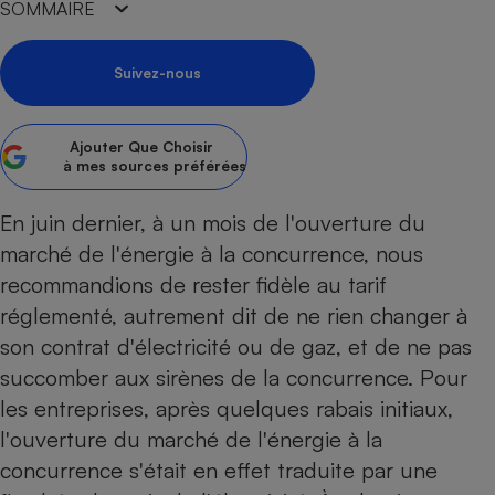
pression
SOMMAIRE
Choisir son fioul
Assurance
Sécurité - Hygiène
Circulation routière
Choisir son pellet
Crédit immobilier
Banque - Crédit
Contrôle technique - Rép
Suivez-nous
Comparateur assurance emprunteur
Maison de retraite
Epargne - Fiscalité
Comparateu
Pièce détachée
Energie Moins Chère Ensemble
Comparatif réfrigérateur
Comparatif casque audio
Comparatif tondeuse ro
Moto
Ajouter
Que Choisir
Comparatif plaque à indu
Comparatif barre de son
Comparatif poêle à gran
Supermarché - Drive
à mes sources préférées
Comparatif hotte aspira
Comparatif imprimante m
Comparatif radiateur éle
En juin dernier, à un mois de l'ouverture du
Électricité - Gaz
Hygiène - Beauté
Comparatif climatiseur m
Comparatif ordinateur p
marché de l'énergie à la concurrence, nous
Tous les comparateurs
Maladie - Médecine - Mé
Comparatif aspirateur bal
Comparatif ultrabook
Aménagement
recommandions de rester fidèle au tarif
Toutes les cartes interactives
Système de santé - Com
Comparatif aspirateur tr
Comparatif tablette tacti
Supermarché - Drive
Bricolage - Jardinage
réglementé, autrement dit de ne rien changer à
Retraite
Comparatif cafetière au
son contrat d'électricité ou de gaz, et de ne pas
Chauffage
Speedtest - Testez le débit de votre
Mutuelle
succomber aux sirènes de la concurrence. Pour
Comparatif robot cuiseu
Image et son
Produit d'entretien
connexion Internet
les entreprises, après quelques rabais initiaux,
Comparatif centrale vap
Comparateur auto
Informatique
Sécurité domestique
l'ouverture du marché de l'énergie à la
Internet
concurrence s'était en effet traduite par une
Gros électroménager
Téléphonie