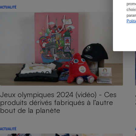
promo
ACTUALITÉ
choix
param
Polit
Jeux olympiques 2024 (vidéo) - Ces
produits dérivés fabriqués à l’autre
bout de la planète
ACTUALITÉ