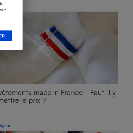
tre
NQUÊTE
en «
ER
Vêtements made in France - Faut-il y
mettre le prix ?
NQUÊTE