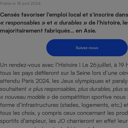
Publié le 18 avril 2024
Internet
Censés favoriser l’emploi local et s’inscrire dan
Gros électroménager
Téléphonie
« responsables »
et
« durables »
de l’histoire, l
Petit électroménager 
majoritairement fabriqués… en Asie.
Complément
alimentaire
Mutuelle
Assurance emprunteu
Suivez-nous
Un rendez-vous avec l’Histoire ! Le 26 juillet, à 19 
tous les pays défileront sur la Seine lors d’une cé
Matelas
Champa
boutei
attendu Paris 2024, les Jeux olympiques et paraly
Banque 
souhaitent
« plus responsables, plus durables, plus sol
Téléviseur
« nouveau modèle »
de compétition sportive nous 
Antimoustique
Lave-linge
forme d’infrastructures (stades, logements, etc.) 
tous les choix, y compris ceux concernant les pr
sportifs d’ampleur, les JO charrieront en effet leu