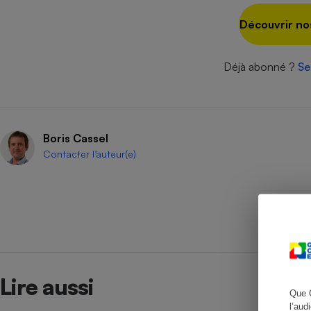
Découvrir no
Cafetière à expresso
Déjà abonné ?
Se
Boris Cassel
Contacter l’auteur(e)
Robot ménager
Lire aussi
Que 
l’aud