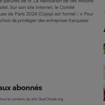
 parures de lit. La fabrication de ces millions
Électricité - Gaz
olet. Sur son site Internet, le Comité
ues de Paris 2024 (Cojop) est formel :
« Pour
Appareil photo
 choix de privilégier des entreprises françaises
numérique
Four encastrable
Lessive
Aspirateur
 aux abonnés
ut le contenu du site QueChoisir.org