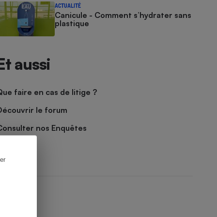
ACTUALITÉ
Canicule - Comment s’hydrater sans
plastique
Et aussi
Que faire en cas de litige ?
Découvrir le forum
Consulter nos Enquêtes
er