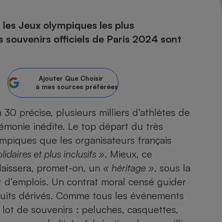
s les Jeux olympiques les plus
es souvenirs officiels de Paris 2024 sont
- Ustensile
Foie gras
Aide auditive
r
Assurance vie
Ajouter
Que Choisir
à mes sources préférées
h 30 précise, plusieurs milliers d’athlètes de
rémonie inédite. Le top départ du très
Poêle à granulés
gne - Comment choisir une
lle de champagne
mpiques que les organisateurs français
en ligne
idaires et plus inclusifs »
. Mieux, ce
Ordinateur portable
laissera, promet-on, un
« héritage »
, sous la
Crème solaire
Lave-vaisselle
et d’emplois. Un contrat moral censé guider
oduits dérivés. Comme tous les événements
r lot de souvenirs : peluches, casquettes,