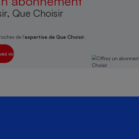
 un abonnement
ir, Que Choisir
roches de l'
expertise de Que Choisir
.
uez ici