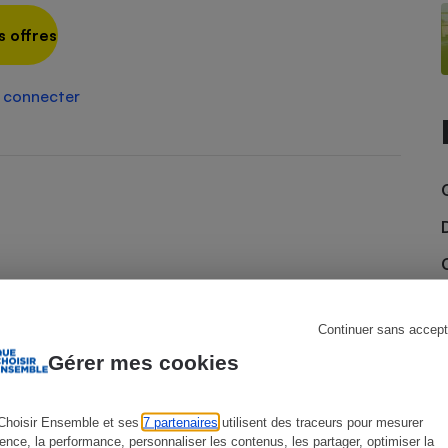
s offres
s
Réfrigérateur
 connecter
Continuer sans accept
Gérer mes cookies
Choisir Ensemble et ses
7 partenaires
utilisent des traceurs pour mesurer
ience, la performance, personnaliser les contenus, les partager, optimiser la