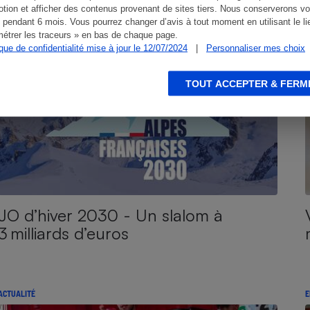
tion et afficher des contenus provenant de sites tiers. Nous conserverons vo
ENQUÊTE
E
 pendant 6 mois. Vous pourrez changer d’avis à tout moment en utilisant le li
étrer les traceurs » en bas de chaque page.
ique de confidentialité mise à jour le 12/07/2024
|
Personnaliser mes choix
TOUT ACCEPTER & FERM
JO d’hiver 2030 - Un slalom à
3 milliards d’euros
ACTUALITÉ
E