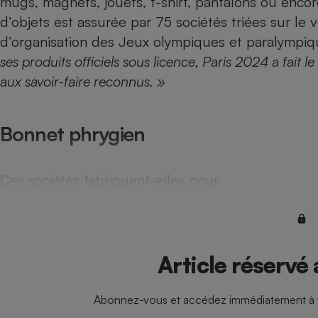
mugs, magnets, jouets, t-shirt, pantalons ou encore
Radiateur électrique
d’objets est assurée par 75 sociétés triées sur le v
d’organisation des Jeux olympiques et paralympiq
Téléphone mobile -
ses produits officiels sous licence, Paris 2024 a fait le
Smartphone
Plaque de cuisson à
aux savoir-faire reconnus. »
induction
Bonnet phrygien
Climatiseur -
Ventilateur
Ces sociétés fabriquent-elles pour
Antivirus
Climatiseur -
Ventilateur
Article réservé
Abonnez-vous et accédez immédiatement à to