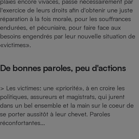
plaies encore vivaces, passe nécessairement par
l'exercice de leurs droits afin d'obtenir une juste
Petit électroménager - U
Complément
réparation à la fois morale, pour les souffrances
alimentaire
Mutuelle
endurées, et pécuniaire, pour faire face aux
Assurance emprunteur
besoins engendrés par leur nouvelle situation de
«victimes».
Matelas
Champagne
De bonnes paroles, peu d'actions
bouteille
Banque en 
Téléviseur
> Les victimes: une «priorité», à en croire les
Antimoustique
Lave-linge
politiques, assureurs et magistrats, qui jurent
dans un bel ensemble et la main sur le coeur de
se porter aussitôt à leur chevet. Paroles
réconfortantes...
Radiateur électrique