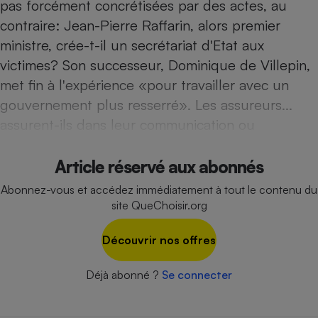
pas forcément concrétisées par des actes, au
Téléphone mobile -
Smartphone
contraire: Jean-Pierre Raffarin, alors premier
Plaque de cuisson à
ministre, crée-t-il un secrétariat d'Etat aux
induction
victimes? Son successeur, Dominique de Villepin,
met fin à l'expérience «pour travailler avec un
gouvernement plus resserré». Les assureurs...
Climatiseur -
Ventilateur
assurent-ils dans leur communication ou
Antivirus
Article réservé aux abonnés
Climatiseur -
Abonnez-vous et accédez immédiatement à tout le contenu du
Ventilateur
site QueChoisir.org
Découvrir nos offres
Déjà abonné ?
Se connecter