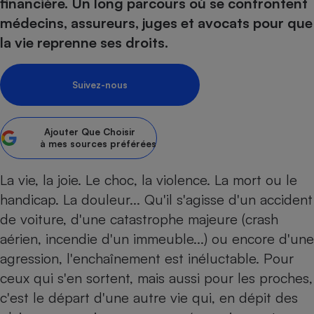
pression
financière. Un long parcours où se confrontent
Choisir son fioul
Assurance
Sécurité - Hygiène
Circulation routière
médecins, assureurs, juges et avocats pour que
Choisir son pellet
Crédit immobilier
Banque - Crédit
Contrôle technique - Rép
la vie reprenne ses droits.
Comparateur assurance emprunteur
Maison de retraite
Epargne - Fiscalité
Comparateu
Pièce détachée
Energie Moins Chère Ensemble
Comparatif réfrigérateur
Comparatif casque audio
Comparatif tondeuse ro
Moto
Suivez-nous
Comparatif plaque à indu
Comparatif barre de son
Comparatif poêle à gran
Supermarché - Drive
Comparatif hotte aspira
Comparatif imprimante m
Comparatif radiateur éle
Ajouter
Que Choisir
Électricité - Gaz
Hygiène - Beauté
à mes sources préférées
Comparatif climatiseur m
Comparatif ordinateur p
Tous les comparateurs
Maladie - Médecine - Mé
Comparatif aspirateur bal
Comparatif ultrabook
Aménagement
La vie, la joie. Le choc, la violence. La mort ou le
Toutes les cartes interactives
Système de santé - Com
Comparatif aspirateur tr
Comparatif tablette tacti
Supermarché - Drive
Bricolage - Jardinage
handicap. La douleur... Qu'il s'agisse d'un accident
Retraite
Comparatif cafetière au
de voiture, d'une catastrophe majeure (crash
Chauffage
Speedtest - Testez le débit de votre
aérien, incendie d'un immeuble...) ou encore d'une
Mutuelle
Comparatif robot cuiseu
Image et son
Produit d'entretien
connexion Internet
agression, l'enchaînement est inéluctable. Pour
Comparatif centrale vap
Comparateur auto
Informatique
Sécurité domestique
ceux qui s'en sortent, mais aussi pour les proches,
Internet
c'est le départ d'une autre vie qui, en dépit des
Gros électroménager
Téléphonie