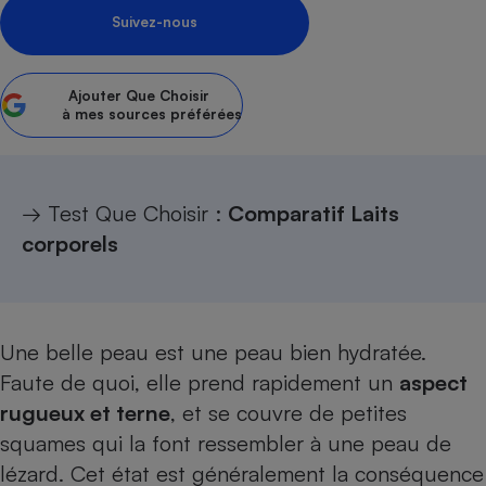
Suivez-nous
Petit électroménager - U
Complément
alimentaire
Mutuelle
Ajouter
Que Choisir
Assurance emprunteur
à mes sources préférées
Matelas
→ Test Que Choisir :
Comparatif Laits
Champagne
bouteille
corporels
Banque en 
Téléviseur
Antimoustique
Lave-linge
Une belle peau est une peau bien hydratée.
Faute de quoi, elle prend rapidement un
aspect
rugueux et terne
, et se couvre de petites
Radiateur électrique
squames qui la font ressembler à une peau de
lézard. Cet état est généralement la conséquence