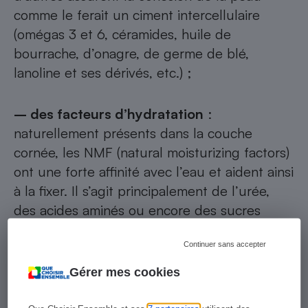
comme le ferait un ciment intercellulaire
(omégas 3 et 6, céramides, huile de
bourrache, d’onagre, de germe de blé,
lanoline et ses dérivés, etc.) ;
– des facteurs d’hydratation
:
naturellement présents dans la couche
cornée, les NMF (natural moisturizing factors)
ont une forte affinité avec l’eau et aident ainsi
à la fixer. Il s’agit principalement de l’urée,
des acides aminés ou encore des sucres
(glucose, lactose) ;
Continuer sans accepter
– et aussi…
des vitamines, des polyphénols
Gérer mes cookies
et autres oligoéléments, censés améliorer