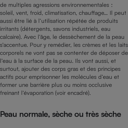
Téléphone mobile -
de multiples agressions environnementales :
Smartphone
soleil, vent, froid, climatisation, chauffage… Il peut
Plaque de cuisson à
induction
aussi être lié à l’utilisation répétée de produits
irritants (détergents, savons industriels, eau
calcaire). Avec l’âge, le dessèchement de la peau
Climatiseur -
s’accentue. Pour y remédier, les crèmes et les laits
Ventilateur
corporels ne vont pas se contenter de déposer de
l’eau à la surface de la peau. Ils vont aussi, et
Antivirus
surtout, ajouter des corps gras et des principes
Climatiseur -
actifs pour emprisonner les molécules d’eau et
Ventilateur
former une barrière plus ou moins occlusive
freinant l’évaporation (voir encadré).
Peau normale, sèche ou très sèche