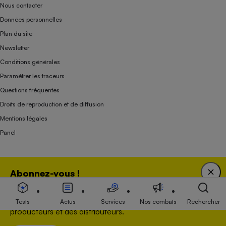
Nous contacter
Données personnelles
Plan du site
Newsletter
Conditions générales
Paramétrer les traceurs
Questions fréquentes
Droits de reproduction et de diffusion
Mentions légales
Panel
Association indépendante de l’État, des syndicats, des producteurs et des
Abonnez-vous !
distributeurs depuis 1951.
Bénéficiez d'une expertise unique tout en soutenant
une association 100 % indépendante de l'Etat, des
Tests
Actus
Services
Nos combats
Rechercher
producteurs et des distributeurs.