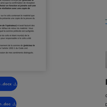
Électricité - Gaz
Appareil photo
numérique
Four encastrable
Lessive
Aspirateur
 .docx
n .doc