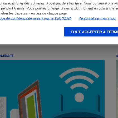
tion et afficher des contenus provenant de sites tiers. Nous conserverons vo
 pendant 6 mois. Vous pourrez changer d’avis à tout moment en utilisant le li
étrer les traceurs » en bas de chaque page.
ique de confidentialité mise à jour le 12/07/2024
|
Personnaliser mes choix
TOUT ACCEPTER & FERM
ACTUALITÉ
A