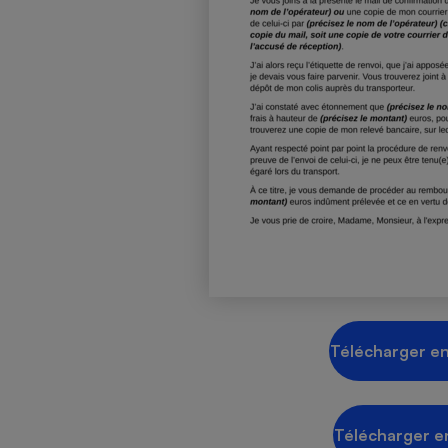
Radiateur électrique
Téléphone mobile -
Smartphone
Plaque de cuisson à
induction
Climatiseur -
Ventilateur
Antivirus
Climatiseur -
Ventilateur
Télécharger en
Télécharger e