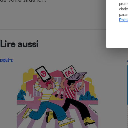
promo
choix
param
Polit
Lire aussi
ENQUÊTE