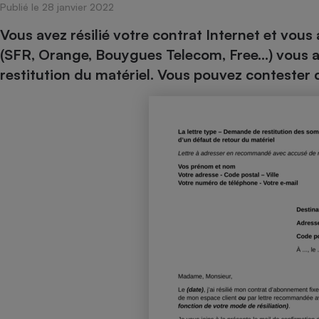
Publié le 28 janvier 2022
Internet
Vous avez résilié votre contrat Internet et vous 
Gros électroménager
Téléphonie
(SFR, Orange, Bouygues Telecom, Free…) vous a 
Petit électroménager 
restitution du matériel. Vous pouvez contester
Complément
alimentaire
Mutuelle
Assurance emprunteu
Matelas
Champa
boutei
Banque 
Téléviseur
Antimoustique
Lave-linge