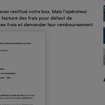
avez restitué votre box. Mais l’opérateur
facturé des frais pour défaut de
- Ustensile
 ces frais et demander leur remboursement.
Foie gras
Aide auditive
r
Assurance vie
Poêle à granulés
gne - Comment choisir une
lle de champagne
en ligne
Ordinateur portable
Crème solaire
Lave-vaisselle