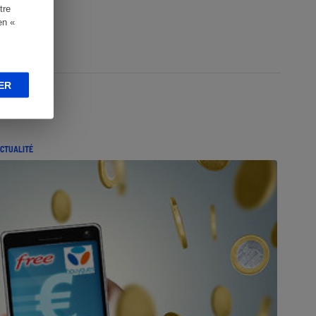
tre
en «
ER
CTUALITÉ