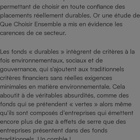
Téléphone mobile -
permettant de choisir en toute confiance des
Smartphone
Plaque de cuisson à
placements réellement durables. Or une
étude
de
induction
Que Choisir Ensemble a mis en évidence les
carences de ce secteur.
Climatiseur -
Les fonds « durables » intègrent de critères à la
Ventilateur
fois environnementaux, sociaux et de
gouvernance, qui s’ajoutent aux traditionnels
Antivirus
critères financiers sans réelles exigences
Climatiseur -
minimales en matière environnementale. Cela
Ventilateur
aboutit à de véritables absurdités, comme des
fonds qui se prétendent « vertes » alors même
qu’ils sont composés d’entreprises qui émettent
encore plus de gaz à effets de serre que des
entreprises présentent dans des fonds
traditionnels. Un comble !