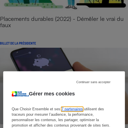
Placements durables (2022) - Démêler le vrai du
faux
BILLET DE LA PRÉSIDENTE
Continuer sans accepter
Gérer mes cookies
Que Choisir Ensemble et ses
7 partenaires
utilisent des
traceurs pour mesurer l’audience, la performance,
personnaliser les contenus, les partager, optimiser la
promotion et afficher des contenus provenant de sites tiers.