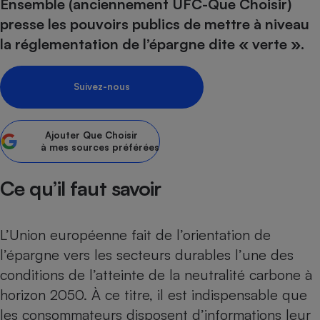
Ensemble (anciennement UFC-Que Choisir)
presse les pouvoirs publics de mettre à niveau
Petit électroménager - U
Complément
la réglementation de l’épargne dite « verte ».
alimentaire
Mutuelle
Assurance emprunteur
Suivez-nous
Ajouter
Que Choisir
Matelas
Champagne
à mes sources préférées
bouteille
Banque en 
Ce qu’il faut savoir
Téléviseur
Antimoustique
Lave-linge
L’Union européenne fait de l’orientation de
l’épargne vers les secteurs durables l’une des
conditions de l’atteinte de la neutralité carbone à
Radiateur électrique
horizon 2050. À ce titre, il est indispensable que
les consommateurs disposent d’informations leur