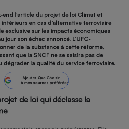
atif sèche-linge
atif smartphone
atif nettoyeur haute
ateur mutuelle
nd l’article du projet de loi Climat et
on
s intérieurs en cas d’alternative ferroviaire
ude exclusive sur les impacts économiques
Réparation
u jour son échec annoncé. L’UFC-
Obsèques - Pompes
teur des devis d’opticiens
funèbres
onner de la substance à cette réforme,
eur-congélateur
dio
 robot
ssant que la SNCF ne se saisira pas de
nduction
son
ranulés
u dégrader la qualité du service ferroviaire.
irante
e multifonction
électrique
Panneaux
r mobile
r portable
Ajouter
Que Choisir
photovoltaïques
à mes sources préférées
 Médicament
 balai
omplémentaire santé
 traîneau
ctile
Circuits courts et
rojet de loi qui déclasse la
alimentation locale
Puériculture - Produit
 automatique
pour bébé
nne
Banque en ligne
seur
vapeur