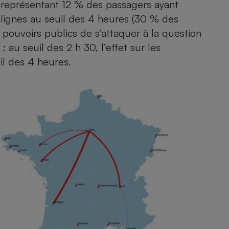
, représentant 12 % des passagers ayant
Électricité - Gaz
 lignes au seuil des 4 heures (30 % des
 pouvoirs publics de s’attaquer à la question
Appareil photo
numérique
 au seuil des 2 h 30, l’effet sur les
Four encastrable
il des 4 heures.
Lessive
Aspirateur