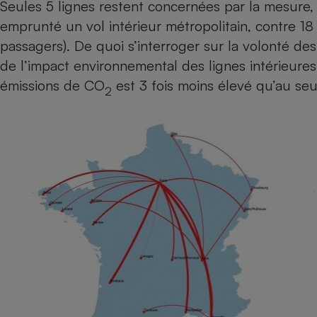
Seules 5 lignes restent concernées par la mesure
Radiateur électrique
emprunté un vol intérieur métropolitain, contre 18
passagers). De quoi s’interroger sur la volonté des
Téléphone mobile -
Smartphone
de l’impact environnemental des lignes intérieures :
Plaque de cuisson à
émissions de CO
est 3 fois moins élevé qu’au seu
induction
2
Climatiseur -
Ventilateur
Antivirus
Climatiseur -
Ventilateur