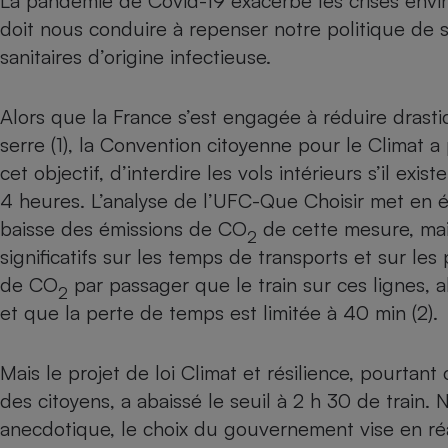
La pandémie de Covid-19 exacerbe les crises envir
Internet
doit nous conduire à repenser notre politique de s
sanitaires d’origine infectieuse.
Gros électroménager
Téléphonie
Petit électroménager 
Complément
Alors que la France s’est engagée à réduire drast
alimentaire
serre (1), la Convention citoyenne pour le Climat a 
Mutuelle
Assurance emprunteu
cet objectif, d’interdire les vols intérieurs s’il exi
4 heures. L’analyse de l’UFC-Que Choisir met en é
baisse des émissions de CO
de cette mesure, mais
2
Matelas
significatifs sur les temps de transports et sur les
Champa
boutei
de CO
par passager que le train sur ces lignes, a
Banque 
2
et que la perte de temps est limitée à 40 min (2).
Téléviseur
Antimoustique
Lave-linge
Mais le projet de loi Climat et résilience, pourtant
des citoyens, a abaissé le seuil à 2 h 30 de train.
anecdotique, le choix du gouvernement vise en réa