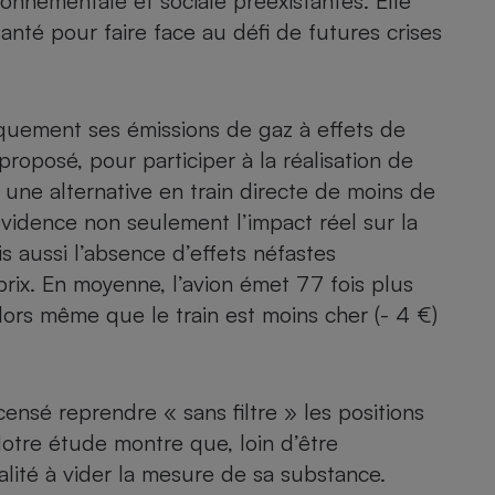
onnementale et sociale préexistantes. Elle
anté pour faire face au défi de futures crises
- Ustensile
Foie gras
iquement ses émissions de gaz à effets de
proposé, pour participer à la réalisation de
Aide auditive
r
Assurance vie
ste une alternative en train directe de moins de
vidence non seulement l’impact réel sur la
 aussi l’absence d’effets néfastes
Poêle à granulés
 prix. En moyenne, l’avion émet 77 fois plus
gne - Comment choisir une
lle de champagne
lors même que le train est moins cher (- 4 €)
en ligne
Ordinateur portable
Crème solaire
Lave-vaisselle
 censé reprendre « sans filtre » les positions
 Notre étude montre que, loin d’être
lité à vider la mesure de sa substance.