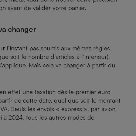
Électricité - Gaz
on avant de valider votre panier.
Appareil photo
numérique
 va changer
Four encastrable
our l’instant pas soumis aux mêmes règles.
ue soit le nombre d’articles à l’intérieur),
Lessive
’applique. Mais cela va changer à partir du
n effet une taxation dès le premier euro
Aspirateur
partir de cette date, quel que soit le montant
VA. Seuls les envois « express », par avion,
ci à 2024, tous les autres modes de