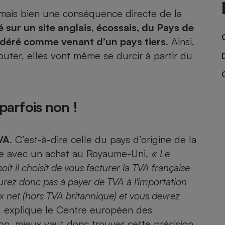
 mais bien une conséquence directe de la
é sur un site anglais, écossais, du Pays de
idéré comme venant d’un pays tiers
. Ainsi,
- Ustensile
Foie gras
outer, elles vont même se durcir à partir du
Aide auditive
r
Assurance vie
 parfois non !
Poêle à granulés
gne - Comment choisir une
TVA
. C’est-à-dire celle du pays d’origine de la
lle de champagne
en ligne
le avec un achat au Royaume-Uni.
« Le
Ordinateur portable
oit il choisit de vous facturer la TVA française
Crème solaire
Lave-vaisselle
aurez donc pas à payer de TVA à l'importation
 prix net (hors TVA britannique) et vous devrez
, explique le Centre européen des
n, mieux vaut donc trouver cette précision