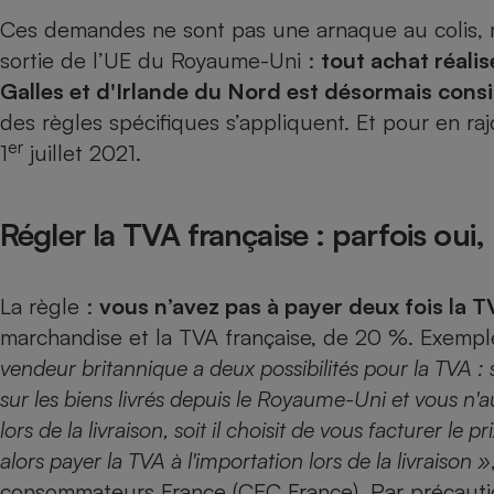
Ces demandes ne sont pas
une arnaque au colis
,
Internet
sortie de l’UE du Royaume-Uni :
tout achat réalis
Gros électroménager
Téléphonie
Galles et d'Irlande du Nord est désormais cons
Petit électroménager 
Complément
des règles spécifiques s’appliquent. Et pour en raj
alimentaire
er
1
juillet 2021.
Mutuelle
Assurance emprunteu
Régler la TVA française : parfois oui,
Matelas
Champa
La règle :
vous n’avez pas à payer deux fois la 
boutei
Banque 
marchandise et la TVA française, de 20 %. Exemp
Téléviseur
vendeur britannique a deux possibilités pour la TVA : s
Antimoustique
Lave-linge
sur les biens livrés depuis le Royaume-Uni et vous n'
lors de la livraison, soit il choisit de vous facturer le
alors payer la TVA à l'importation lors de la livraison »
consommateurs France (CEC France). Par précautio