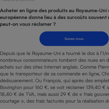
Energie
Nutrition
Assurance auto
-nous ?
Acheter en ligne des produits au Royaume-Uni 
Produit alimentaire
Carburant
Compar
Compar
Compar
Compar
pressi
européenne donne lieu à des surcoûts souvent
Choisir son fioul
Assurance
Sécurité - Hygiène
Circulation routière
peut-on vous réclamer ?
Choisir son pellet
Banque - Crédit
Crédit immobilier
Contrôle technique - 
Comparateur assurance emprunteur
Epargne - Fiscalité
Maison de retraite
Compara
Pièce détachée
Suivez-nous
Energie Moins Chère Ensemble
Comparatif réfrigérat
Comparatif casque au
Comparatif tondeuse
Moto
Comparatif plaque à i
Comparatif barre de 
Comparatif poêle à g
Supermarché - Drive
Depuis que le Royaume-Uni a
tourné le dos à l’U
Comparatif hotte asp
Comparatif imprimant
Comparatif radiateur 
nombreux consommateurs tombent des nues en déco
Électricité - Gaz
Hygiène - Beauté
Comparatif climatiseu
Comparatif ordinateu
achats sur des sites Internet anglais. Comme Pier
Tous les comparateurs
Maladie - Médecine -
que le transporteur de sa commande en ligne, Chr
Comparatif aspirateur
Comparatif ultrabook
Aménagement
Toutes les cartes interactives
dédouanement. Ou François, qui après des emplet
Système de santé - C
Comparatif aspirateur
Comparatif tablette ta
Supermarché - Drive
Bricolage - Jardinage
Bovington pour 160 €, se voit réclamer 139,40 € s
Retraite
Comparatif cafetière
Chauffage
18,40 € de TVA, mais aussi 29 € de « frais gouve
Speedtest - Testez le débit de votre
Mutuelle
Comparatif robot cui
Image et son
Produit d'entretien
connexion Internet
courtage », des frais facturés pour la réalisation
Comparatif centrale 
Comparateur auto
Informatique
Sécurité domestique