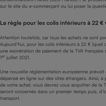
Radiateur électrique
sur le site du e-commerçant ou lui poser la questi
Téléphone mobile -
Smartphone
La règle pour les colis inférieurs à 22 €
Plaque de cuisson à
induction
Attention toutefois, car tous les achats ne sont p
Aujourd’hui, pour les colis inférieurs à 22 € (quel q
Climatiseur -
une exonération de paiement de la TVA française s
Ventilateur
er
1
juillet 2021.
Antivirus
Une nouvelle réglementation européenne prévoit e
Climatiseur -
dépensé en ligne sur des sites étrangers. Ainsi, à 
Ventilateur
de votre achat, vous devrez vous acquitter de la T
seront concernés dans un premier temps puis, d’i
transport.