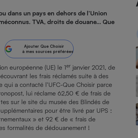
ou dans un pays en dehors de l’Union
atif sèche-linge
atif smartphone
atif nettoyeur haute
ateur mutuelle
on
 méconnus. TVA, droits de douane… Que
Réparation
Obsèques - Pompes
teur des devis d’opticiens
Ajouter
Que Choisir
funèbres
eur-congélateur
dio
 robot
à mes sources préférées
nduction
son
ranulés
er
nion européenne
(UE) le 1
janvier 2021, de
irante
e multifonction
électrique
uvrant les frais réclamés suite à des
Panneaux
r mobile
r portable
re qui a contacté l’UFC-Que Choisir parce
photovoltaïques
 Médicament
onopost, lui réclame 62,50 € de frais de
 balai
tes sur le site du musée des Blindés de
omplémentaire santé
 traîneau
ctile
Circuits courts et
alimentation locale
upplémentaires pour être livré par UPS :
Puériculture - Produit
 automatique
pour bébé
rnementaux » et 92 € de « frais de
Banque en ligne
seur
 des formalités de dédouanement !
vapeur