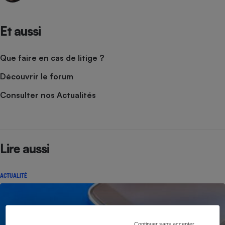
Et aussi
Que faire en cas de litige ?
Découvrir le forum
Consulter nos Actualités
Lire aussi
ACTUALITÉ
Continuer sans accepter