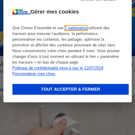
Gérer mes cookies
Que Choisir Ensemble et ses
7 partenaires
utilisent des
traceurs pour mesurer l’audience, la performance,
personnaliser les contenus, les partager, optimiser la
promotion et afficher des contenus provenant de sites tiers.
Nous conserverons votre choix pendant 6 mois. Vous pourrez
changer d’avis à tout moment en utilisant le lien « paramétrer
les traceurs » en bas de chaque page.
Appareils électroniques - L’Europe donne son feu
Politique de confidentialité mise à jour le 12/07/2024
vert au chargeur universel
Personnaliser mes choix
TOUT ACCEPTER & FERMER
CONSEILS