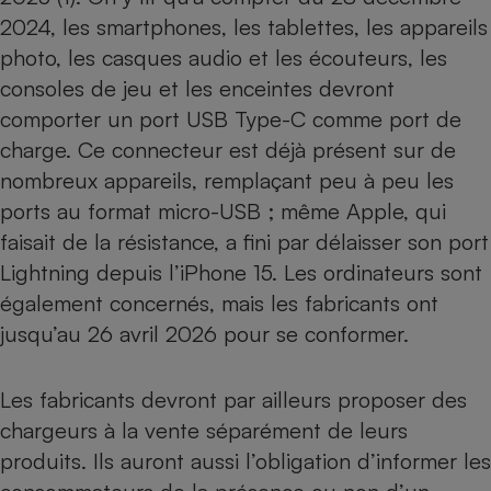
Téléphone mobile -
2024, les
smartphones
, les
tablettes
, les
appareils
Smartphone
Plaque de cuisson à
photo
, les
casques audio et les écouteurs
, les
induction
consoles de jeu et les
enceintes
devront
comporter un port USB Type-C comme port de
charge. Ce connecteur est déjà présent sur de
Climatiseur -
nombreux appareils, remplaçant peu à peu les
Ventilateur
ports au format micro-USB ; même Apple, qui
faisait de la résistance, a fini par délaisser son port
Antivirus
Lightning depuis l’
iPhone 15
. Les ordinateurs sont
Climatiseur -
également concernés, mais les fabricants ont
Ventilateur
jusqu’au 26 avril 2026 pour se conformer.
Les fabricants devront par ailleurs proposer des
chargeurs à la vente séparément de leurs
produits. Ils auront aussi l’obligation d’informer les