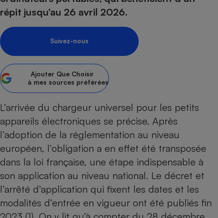
répit jusqu’au 26 avril 2026.
Petit électroménager - U
Complément
alimentaire
Mutuelle
Suivez-nous
Assurance emprunteur
Ajouter
Que Choisir
à mes sources préférées
Matelas
Champagne
bouteille
L’arrivée du chargeur universel pour les petits
Banque en 
appareils électroniques se précise. Après
Téléviseur
l’
adoption de la réglementation au niveau
Antimoustique
Lave-linge
européen
, l’obligation a en effet été transposée
dans la loi française, une étape indispensable à
son application au niveau national. Le décret et
l’arrêté d’application qui fixent les dates et les
Radiateur électrique
modalités d’entrée en vigueur ont été publiés fin
2023 (1). On y lit qu’à compter du 28 décembre