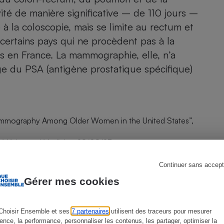
ité de manière significative – de 110 jours –
à la coloscopie, mais se limite au rectum et
 certains pays qui ne procèdent pas à la
s
Réfrigérateur
as en France. La mammographie, elle, n’a
ge du PSA
(antigène prostatique spécifique)
Mammography Among Older Women in the United States”,
MA Internal Medicine
, 28/08/23.
Continuer sans accept
Gérer mes cookies
Choisir Ensemble et ses
7 partenaires
utilisent des traceurs pour mesurer
 légère
ience, la performance, personnaliser les contenus, les partager, optimiser la