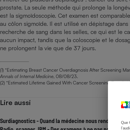
prostate. La seule méthode qui prolonge la longév
est la sigmoïdoscopie. Cet examen est comparable 
au côlon sigmoïde. Il est utilisé en dépistage dans
Cafetière à expresso
recherche de sang dans les selles, ce qui est le c
aucun impact, tandis que la coloscopie et le
dosa
ne prolongent la vie que de 37 jours.
(1)
“Estimating Breast Cancer Overdiagnosis After Screening 
Annals of Internal Medicine
, 08/08/23.
(2)
“Estimated Lifetime Gained With Cancer Screening Tests”,
JA
Robot ménager
Lire aussi
Surdiagnostics - Quand la médecine nous rend malades
Que 
Radio, scanner, IRM - Des examens à ne pas passer à la
l’aud