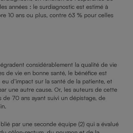
Électricité - Gaz
 les années : le surdiagnostic est estimé à
e 10 ans ou plus, contre 63 % pour celles
Appareil photo
numérique
Four encastrable
Lessive
dégradent considérablement la qualité de vie
s de vie en bonne santé, le bénéfice est
s eu d’impact sur la santé de la patiente, et
ar une autre cause. Or, les auteurs de cette
Aspirateur
 de 70 ans ayant suivi un dépistage, de
in.
ublié par une seconde équipe (2) qui a évalué
n, du côlon-rectum, du poumon et de la