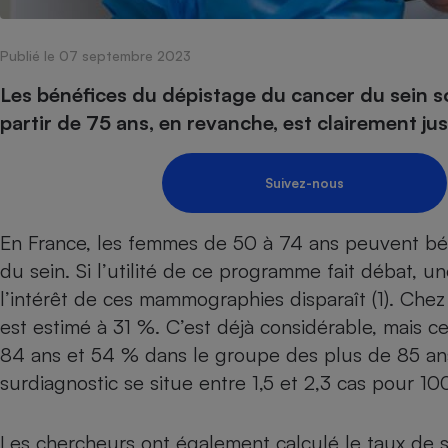
Internet
Publié le 07 septembre 2023
Gros électroménager
Téléphonie
Petit électroménager 
Les bénéfices du dépistage du cancer du sein s
Complément
partir de 75 ans, en revanche, est clairement just
alimentaire
Mutuelle
Assurance emprunteu
Suivez-nous
En France, les femmes de 50 à 74 ans peuvent bén
Matelas
Champa
du sein. Si
l’utilité de ce programme fait débat
, un
boutei
Banque 
l’intérêt de ces mammographies disparaît (1). Che
Téléviseur
est estimé à 31 %. C’est déjà considérable, mais 
Antimoustique
Lave-linge
84 ans et 54 % dans le groupe des plus de 85 ans
surdiagnostic se situe entre 1,5 et 2,3 cas pour 1
Les chercheurs ont également calculé le taux de s