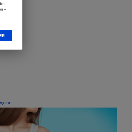
tre
en «
ER
NQUÊTE