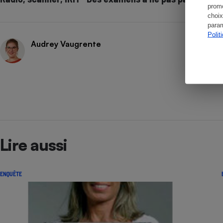
promo
choix
param
Polit
Audrey Vaugrente
Lire aussi
ENQUÊTE