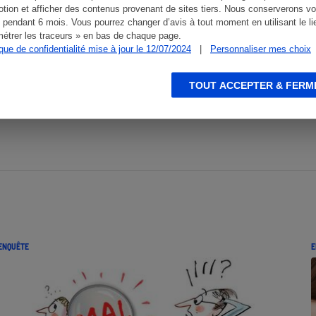
tion et afficher des contenus provenant de sites tiers. Nous conserverons vo
 pendant 6 mois. Vous pourrez changer d’avis à tout moment en utilisant le li
étrer les traceurs » en bas de chaque page.
ique de confidentialité mise à jour le 12/07/2024
|
Personnaliser mes choix
TOUT ACCEPTER & FERM
ENQUÊTE
E