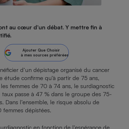
- Ustensile
ont au cœur d’un débat. Y mettre fin à
Foie gras
ifié.
Aide auditive
r
Assurance vie
Ajouter
Que Choisir
à mes sources préférées
éficier d’un dépistage organisé du cancer
Poêle à granulés
gne - Comment choisir une
e étude confirme qu’à partir de 75 ans,
lle de champagne
en ligne
z les femmes de 70 à 74 ans, le surdiagnostic
Ordinateur portable
ce taux passe à 47 % dans le groupe des 75-
Crème solaire
Lave-vaisselle
. Dans l’ensemble, le risque absolu de
00 femmes dépistées.
urdiagnostic en fonction de l’espérance de