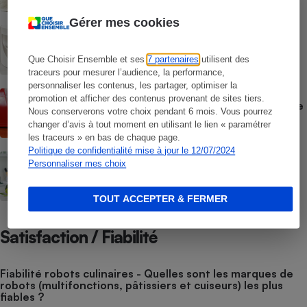
Gérer mes cookies
Blender chauffant - Pour préparer des
soupes veloutées ou moulinées
Que Choisir Ensemble et ses
7 partenaires
utilisent des
traceurs pour mesurer l’audience, la performance,
personnaliser les contenus, les partager, optimiser la
Robot cuiseur pour bébé (vidéo) - Choisir
promotion et afficher des contenus provenant de sites tiers.
un robot cuiseur-mixeur pour les repas de
Nous conserverons votre choix pendant 6 mois. Vous pourrez
bébé
changer d’avis à tout moment en utilisant le lien « paramétrer
les traceurs » en bas de chaque page.
Politique de confidentialité mise à jour le 12/07/2024
Blenders - Pour mixer et piler
Personnaliser mes choix
TOUT ACCEPTER & FERMER
Satisfaction / Fiabilité
Fiabilité robots culinaires - Quelles sont les marques de
robots (multifonctions, pâtissiers et cuiseurs) les plus
fiables ?