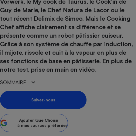
pression
Vorwerk, le My cook de Taurus, le Cook’in de
Choisir son fioul
Assurance
Sécurité - Hygiène
Circulation routière
Guy de Marle, le Chef Natura de Lacor ou le
Choisir son pellet
Crédit immobilier
Banque - Crédit
Contrôle technique - Rép
tout récent Delimix de Simeo. Mais le Cooking
Comparateur assurance emprunteur
Maison de retraite
Epargne - Fiscalité
Comparateu
Pièce détachée
Chef affiche clairement sa différence et se
Energie Moins Chère Ensemble
Comparatif réfrigérateur
Comparatif casque audio
Comparatif tondeuse ro
présente comme un robot pâtissier cuiseur.
Moto
Comparatif plaque à indu
Comparatif barre de son
Comparatif poêle à gran
Grâce à son système de chauffe par induction,
Supermarché - Drive
il mijote, rissole et cuit à la vapeur en plus de
Comparatif hotte aspira
Comparatif imprimante m
Comparatif radiateur éle
ses fonctions de base en pâtisserie. En plus de
Électricité - Gaz
Hygiène - Beauté
Comparatif climatiseur m
Comparatif ordinateur p
notre test, prise en main en vidéo.
Tous les comparateurs
Maladie - Médecine - Mé
Comparatif aspirateur bal
Comparatif ultrabook
Aménagement
Toutes les cartes interactives
Système de santé - Com
SOMMAIRE
Comparatif aspirateur tr
Comparatif tablette tacti
Supermarché - Drive
Bricolage - Jardinage
Retraite
Comparatif cafetière au
Chauffage
Suivez-nous
Speedtest - Testez le débit de votre
Mutuelle
Comparatif robot cuiseu
Image et son
Produit d'entretien
connexion Internet
Comparatif centrale vap
Comparateur auto
Informatique
Sécurité domestique
Ajouter
Que Choisir
Internet
à mes sources préférées
Gros électroménager
Téléphonie