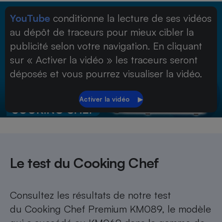
Petit électroménager - U
YouTube
conditionne la lecture de ses vidéos
Complément
au dépôt de traceurs pour mieux cibler la
alimentaire
Mutuelle
publicité selon votre navigation. En cliquant
Assurance emprunteur
sur « Activer la vidéo » les traceurs seront
déposés et vous pourrez visualiser la vidéo.
Matelas
Champagne
bouteille
Banque en 
Téléviseur
Antimoustique
Lave-linge
Le test du Cooking Chef
Consultez les résultats de notre test
Radiateur électrique
du
Cooking Chef Premium KM089
, le modèle