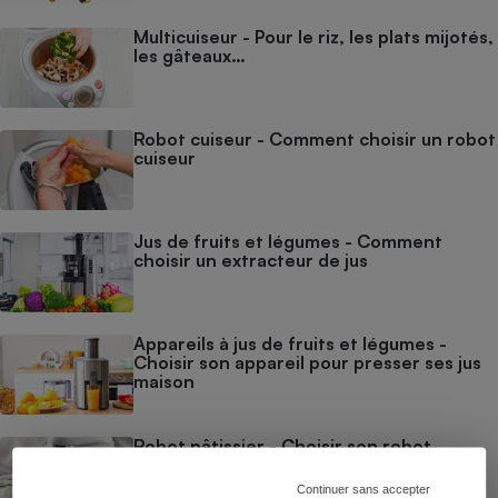
Multicuiseur - Pour le riz, les plats mijotés,
les gâteaux…
Robot cuiseur - Comment choisir un robot
cuiseur
Jus de fruits et légumes - Comment
choisir un extracteur de jus
Appareils à jus de fruits et légumes -
Choisir son appareil pour presser ses jus
maison
Robot pâtissier - Choisir son robot
pâtissier
Continuer sans accepter