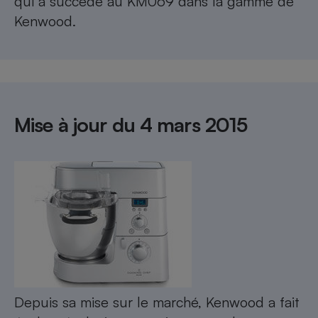
qui a succédé au KM069 dans la gamme de
Téléphone mobile -
Kenwood.
Smartphone
Plaque de cuisson à
induction
Climatiseur -
Ventilateur
Mise à jour du 4 mars 2015
Antivirus
Climatiseur -
Ventilateur
Depuis sa mise sur le marché, Kenwood a fait