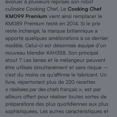
évoluer à plusieurs reprises son robot
culinaire Cooking Chef. Le
Cooking Chef
Cafetière à expressos
KM099 Premium
vient ainsi remplacer le
KM089 Premium
testé en 2014. Si le prix
reste inchangé, la marque britannique a
apporté quelques améliorations à ce dernier
modèle. Celui-ci est désormais équipé d’un
nouveau blender KAH358. Son principal
atout ? Les lames et le mélangeur peuvent
Robot ménager
être utilisés simultanément et sans risque –
c’est du moins ce qu’affirme le fabricant. Un
livre, répertoriant plus de 220 recettes
« réalisées par des chefs français »
, est par
ailleurs offert pour réaliser toutes sortes de
préparations des plus quotidiennes aux plus
sophistiquées. Les autres caractéristiques et