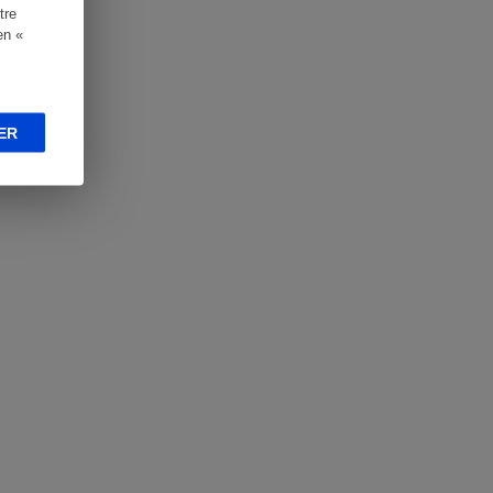
tre
en «
ER