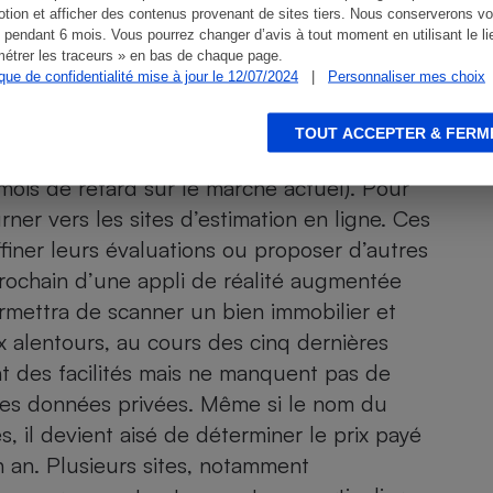
tion et afficher des contenus provenant de sites tiers. Nous conserverons vo
 pendant 6 mois. Vous pourrez changer d’avis à tout moment en utilisant le li
étrer les traceurs » en bas de chaque page.
ique de confidentialité mise à jour le 12/07/2024
|
Personnaliser mes choix
alisées dans le quartier choisi, elle ne permet
a valeur de son propre bien. Il ne s’agit en
TOUT ACCEPTER & FERM
alisées (les données affichées sont celles
mois de retard sur le marché actuel). Pour
urner vers les sites d’estimation en ligne. Ces
affiner leurs évaluations ou proposer d’autres
rochain d’une appli de réalité augmentée
rmettra de scanner un bien immobilier et
x alentours, au cours des cinq dernières
t des facilités mais ne manquent pas de
des données privées. Même si le nom du
, il devient aisé de déterminer le prix payé
 an. Plusieurs sites, notamment