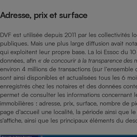
Radiateur électrique
Adresse, prix et surface
Téléphone mobile -
Smartphone
Plaque de cuisson à
DVF est utilisée depuis 2011 par les collectivités lo
induction
publiques. Mais une plus large diffusion avait not
qui exploitent leur propre base. La loi Essoc du 10
données, afin
« de concourir à la transparence des 
Climatiseur -
environ 4 millions de transactions (sur l’ensemble
Ventilateur
sont ainsi disponibles et actualisées tous les 6 mo
enregistrés chez les notaires et des données con
Antivirus
permet de consulter les informations concernant le
Climatiseur -
immobilières : adresse, prix, surface, nombre de pi
Ventilateur
page d’accueil une localité, la période ainsi que l
s’affiche, ainsi que les principaux éléments du descr