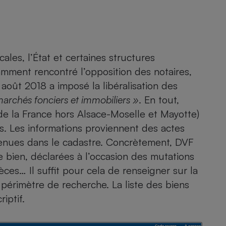
Électricité - Gaz
Appareil photo
numérique
Four encastrable
cales, l’État et certaines structures
amment rencontré l’opposition des notaires,
 août 2018 a imposé la libéralisation des
marchés fonciers et immobiliers »
. En tout,
Lessive
 de la France hors Alsace-Moselle et Mayotte)
is. Les informations proviennent des actes
tenues dans le cadastre. Concrètement, DVF
 bien, déclarées à l’occasion des mutations
Aspirateur
èces… Il suffit pour cela de renseigner sur la
e périmètre de recherche. La liste des biens
iptif.