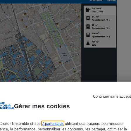
s
Réfrigérateur
Continuer sans accept
Gérer mes cookies
4).
Choisir Ensemble et ses
7 partenaires
utilisent des traceurs pour mesurer
ience, la performance, personnaliser les contenus, les partager, optimiser la