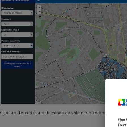
Cafetière à expresso
Robot ménager
Capture d'écran d'une demande de valeur foncière sur Nancy (5
Que 
l’aud