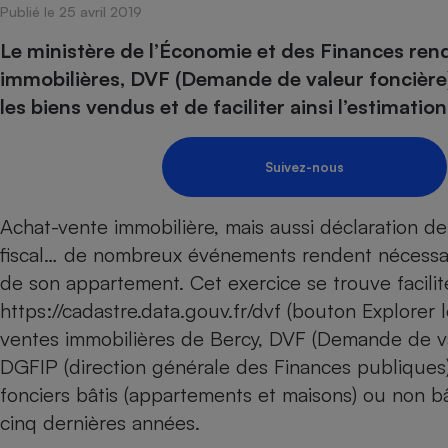
Publié le 25 avril 2019
Internet
Le ministère de l’Économie et des Finances ren
Gros électroménager
Téléphonie
immobilières, DVF (Demande de valeur foncière).
Petit électroménager 
les biens vendus et de faciliter ainsi l’estimati
Complément
alimentaire
Mutuelle
Assurance emprunteu
Suivez-nous
Achat-vente immobilière, mais aussi déclaration de
fiscal… de nombreux événements rendent nécessair
Matelas
Champa
boutei
de son appartement. Cet exercice se trouve facilité 
Banque 
https://cadastre.data.gouv.fr/dvf
(bouton Explorer l
Téléviseur
ventes immobilières de Bercy, DVF (Demande de val
Antimoustique
Lave-linge
DGFIP (direction générale des Finances publiques
fonciers bâtis (appartements et maisons) ou non bâti
cinq dernières années.