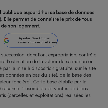
d publique aujourd’hui sa base de données
 Elle permet de connaître le prix de tous
- Ustensile
on de son logement.
Foie gras
Aide auditive
r
Assurance vie
Ajouter
Que Choisir
à mes sources préférées
 succession, donation, expropriation, contrôle
e l’estimation de la valeur de sa maison ou
Poêle à granulés
gne - Comment choisir une
lle de champagne
par la mise à disposition gratuite, sur le site
en ligne
es données en bas du site), de la base des
Ordinateur portable
eur foncière). Cette base établie par la
Crème solaire
Lave-vaisselle
) recense l’ensemble des ventes de biens
s (parcelles et exploitations) réalisées les