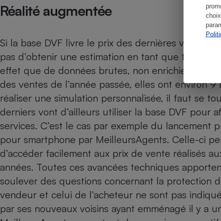
Réalité augmentée
promo
choix
param
Polit
Si la base DVF livre le prix des dernières ventes ré
pas d’obtenir une estimation en tant que telle de l
effet que de données brutes, non enrichies et actu
des ventes de l’année passée, elles ont environ 9 
réaliser une simulation personnalisée, il faut se to
derniers vont d’ailleurs utiliser la base DVF pour 
services. C’est le cas par exemple du lancement p
pour smartphone par MeilleursAgents. Celle-ci pe
d’accéder facilement aux prix de vente réalisés au
années. Toutes ces avancées techniques apporten
soulever des questions concernant la protection 
vendeur et celui de l’acheteur ne sont pas indiqués
par ses nouveaux voisins ayant emménagé il y a un