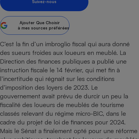
Suivez-nous
Petit électroménager - U
Complément
alimentaire
Ajouter
Que Choisir
Mutuelle
Assurance emprunteur
à mes sources préférées
C’est la fin d’un imbroglio fiscal qui aura donné
des sueurs froides aux loueurs en meublé. La
Matelas
Direction des finances publiques a publié une
Champagne
bouteille
instruction fiscale le 14 février, qui met fin à
Banque en 
l’incertitude qui régnait sur les conditions
Téléviseur
d’imposition des loyers de 2023. Le
Antimoustique
Lave-linge
gouvernement avait prévu de durcir un peu la
fiscalité des
loueurs de meublés de tourisme
classés
relevant du régime micro-BIC, dans le
cadre du projet de loi de finances pour 2024.
Radiateur électrique
Mais le Sénat a finalement opté pour une réforme