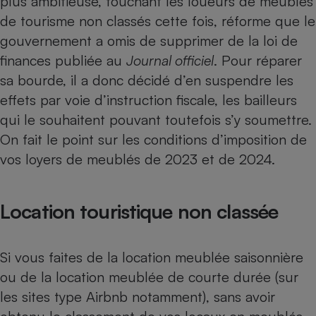
plus ambitieuse, touchant les loueurs de meublés
Téléphone mobile -
de tourisme non classés cette fois, réforme que le
Smartphone
Plaque de cuisson à
gouvernement a omis de supprimer de la loi de
induction
finances publiée au
Journal officiel
. Pour réparer
sa bourde, il a donc décidé d’en suspendre les
effets par voie d’instruction fiscale, les bailleurs
Climatiseur -
Ventilateur
qui le souhaitent pouvant toutefois s’y soumettre.
On fait le point sur les conditions d’imposition de
vos loyers de meublés de 2023 et de 2024.
Antivirus
Climatiseur -
Ventilateur
Location touristique non classée
Si vous faites de la
location meublée saisonnière
ou de la location meublée de courte durée (sur
les sites type Airbnb notamment), sans avoir