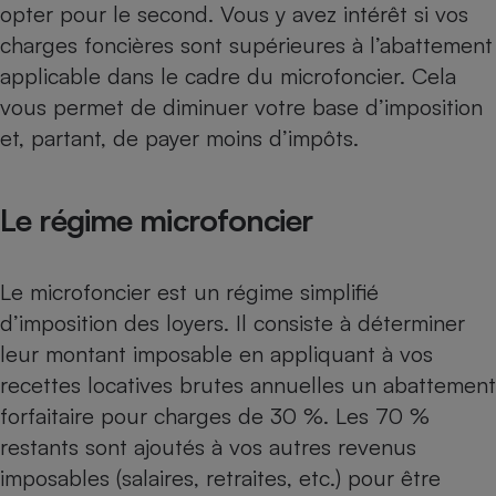
opter pour le second. Vous y avez intérêt si vos
Téléphone mobile -
Smartphone
charges foncières sont supérieures à l’abattement
Plaque de cuisson à
induction
applicable dans le cadre du microfoncier. Cela
vous permet de diminuer votre base d’imposition
et, partant, de payer moins d’impôts.
Climatiseur -
Ventilateur
Le régime microfoncier
Antivirus
Le microfoncier est un régime simplifié
Climatiseur -
Ventilateur
d’imposition des loyers. Il consiste à déterminer
leur montant imposable en appliquant à vos
recettes locatives brutes annuelles un abattement
forfaitaire pour charges de 30 %. Les 70 %
restants sont ajoutés à vos autres revenus
imposables (salaires, retraites, etc.) pour être