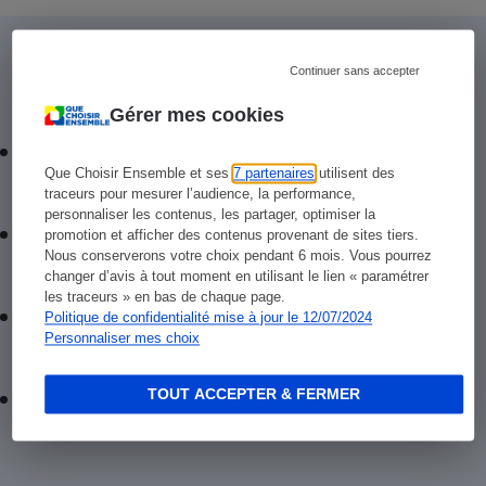
Lire aussi
Continuer sans accepter
Gérer mes cookies
Impôts 2021 - Comment remplir votre
Que Choisir Ensemble et ses
7 partenaires
utilisent des
déclaration de revenus
traceurs pour mesurer l’audience, la performance,
personnaliser les contenus, les partager, optimiser la
Impôts 2021 - Ce que vous ne devez pas
promotion et afficher des contenus provenant de sites tiers.
Nous conserverons votre choix pendant 6 mois. Vous pourrez
déclarer
changer d’avis à tout moment en utilisant le lien « paramétrer
les traceurs » en bas de chaque page.
Impôts 2021 - N’oubliez pas vos charges
Politique de confidentialité mise à jour le 12/07/2024
Personnaliser mes choix
déductibles
Taxe d’habitation - Combien payerez-vous en
TOUT ACCEPTER & FERMER
2021 ?