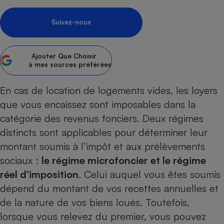
Petit électroménager - U
Complément
Suivez-nous
alimentaire
Mutuelle
Assurance emprunteur
Ajouter
Que Choisir
à mes sources préférées
En cas de location de logements vides, les loyers
Matelas
Champagne
que vous encaissez sont imposables dans la
bouteille
Banque en 
catégorie des revenus fonciers. Deux régimes
Téléviseur
distincts sont applicables pour déterminer leur
Antimoustique
montant soumis à l’impôt et aux prélèvements
Lave-linge
sociaux :
le régime microfoncier et le régime
réel d’imposition
. Celui auquel vous êtes soumis
dépend du montant de vos recettes annuelles et
Radiateur électrique
de la nature de vos biens loués. Toutefois,
lorsque vous relevez du premier, vous pouvez