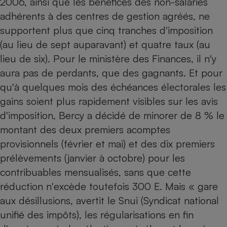
2006, ainsi que les bénéfices des non-salariés
adhérents à des centres de gestion agréés, ne
Petit électroménager - U
Complément
supportent plus que cinq tranches d'imposition
alimentaire
Mutuelle
(au lieu de sept auparavant) et quatre taux (au
Assurance emprunteur
lieu de six). Pour le ministère des Finances, il n'y
aura pas de perdants, que des gagnants. Et pour
qu'à quelques mois des échéances électorales les
Matelas
gains soient plus rapidement visibles sur les avis
Champagne
bouteille
d'imposition, Bercy a décidé de minorer de 8 % le
Banque en 
montant des deux premiers acomptes
Téléviseur
provisionnels (février et mai) et des dix premiers
Antimoustique
Lave-linge
prélèvements (janvier à octobre) pour les
contribuables mensualisés, sans que cette
réduction n'excède toutefois 300 E. Mais « gare
aux désillusions, avertit le Snui (Syndicat national
Radiateur électrique
unifié des impôts), les régularisations en fin