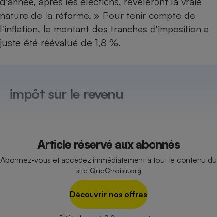
d'année, après les élections, révéleront la vraie
Téléphone mobile -
Smartphone
nature de la réforme. » Pour tenir compte de
Plaque de cuisson à
l'inflation, le montant des tranches d'imposition a
induction
juste été réévalué de 1,8 %.
Climatiseur -
Ventilateur
impôt sur le revenu
Antivirus
Climatiseur -
Ventilateur
Article réservé aux abonnés
Abonnez-vous et accédez immédiatement à tout le contenu du
site QueChoisir.org
Découvrir nos offres