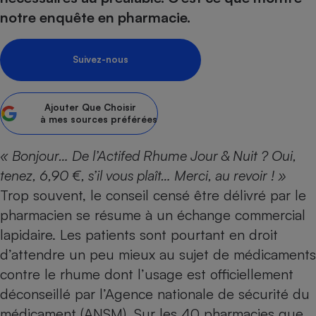
notre enquête en pharmacie.
Petit électroménager - U
Complément
alimentaire
Mutuelle
Suivez-nous
Assurance emprunteur
Ajouter
Que Choisir
à mes sources préférées
Matelas
Champagne
bouteille
« Bonjour… De l’Actifed Rhume Jour & Nuit ? Oui,
Banque en 
tenez, 6,90 €, s’il vous plaît… Merci, au revoir ! »
Téléviseur
Trop souvent, le conseil censé être délivré par le
Antimoustique
Lave-linge
pharmacien se résume à un échange commercial
lapidaire. Les patients sont pourtant en droit
d’attendre un peu mieux au sujet de
médicaments
contre le rhume dont l’usage est officiellement
Radiateur électrique
déconseillé par l’Agence nationale de sécurité du
médicament (ANSM)
. Sur les 40 pharmacies que