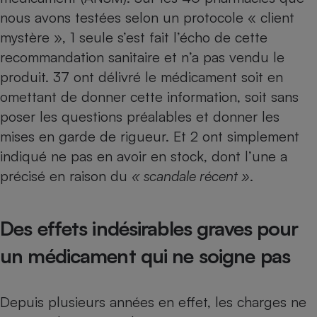
Téléphone mobile -
nous avons testées selon un protocole « client
Smartphone
Plaque de cuisson à
mystère », 1 seule s’est fait l’écho de cette
induction
recommandation sanitaire et n’a pas vendu le
produit. 37 ont délivré le médicament soit en
omettant de donner cette information, soit sans
Climatiseur -
poser les questions préalables et donner les
Ventilateur
mises en garde de rigueur. Et 2 ont simplement
indiqué ne pas en avoir en stock, dont l’une a
Antivirus
précisé en raison du
« scandale récent »
.
Climatiseur -
Ventilateur
Des effets indésirables graves pour
un médicament qui ne soigne pas
Depuis plusieurs années en effet, les charges ne