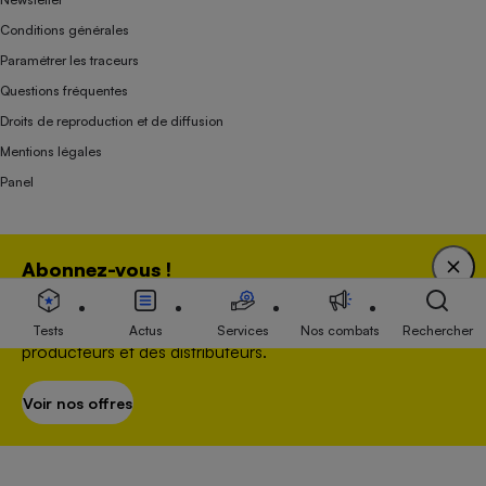
Conditions générales
Paramétrer les traceurs
Questions fréquentes
Droits de reproduction et de diffusion
Mentions légales
Panel
Association indépendante de l’État, des syndicats, des producteurs et des
Abonnez-vous !
distributeurs depuis 1951.
Bénéficiez d'une expertise unique tout en soutenant
une association 100 % indépendante de l'Etat, des
Tests
Actus
Services
Nos combats
Rechercher
producteurs et des distributeurs.
Voir nos offres
S’abonner