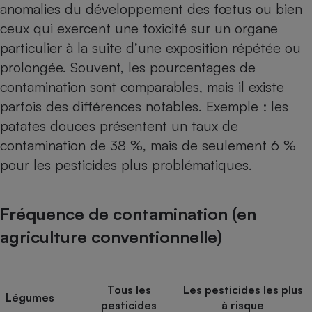
anomalies du dévelop­pement des fœtus ou bien
Cafetière à expressos
ceux qui exercent une toxicité sur un organe
particulier à la suite d’une exposition répétée ou
prolongée. Souvent, les pourcentages de
contamination sont comparables, mais il existe
parfois des diffé­rences notables. Exemple : les
patates douces présentent un taux de
contamination de 38 %, mais de seulement 6 %
pour les pesticides plus problématiques.
Robot ménager
Fréquence de contamination (en
agriculture conventionnelle)
Tous les
Les pesticides les plus
Légumes
pesticides
à risque