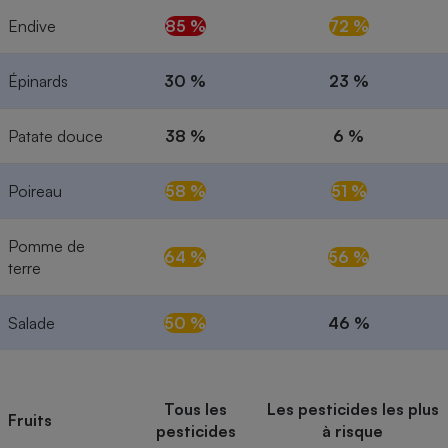
Endive
85 %
72 %
Épinards
30 %
23 %
Patate douce
38 %
6 %
Poireau
58 %
51 %
Pomme de
64 %
56 %
terre
Salade
50 %
46 %
Tous les
Les pesticides les plus
Fruits
pesticides
à risque