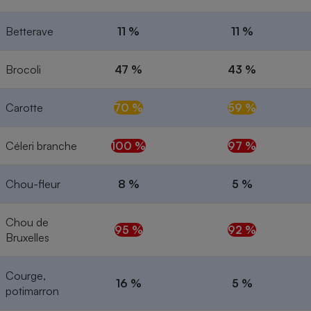
Betterave
11 %
11 %
Brocoli
47 %
43 %
Carotte
70 %
59 %
Céleri branche
100 %
97 %
Chou-fleur
8 %
5 %
Chou de
95 %
92 %
Bruxelles
Courge,
16 %
5 %
potimarron