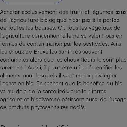
Petit électroménager - U
Acheter exclusivement des fruits et légumes issus
Complément
alimentaire
de l’agriculture biologique n’est pas à la portée
Mutuelle
Assurance emprunteur
de toutes les bourses. Or, tous les végétaux de
l’agri­culture conventionnelle ne se valent pas en
termes de contamination par les pesticides. Ainsi
les choux de Bruxelles sont très souvent
Matelas
Champagne
contaminés alors que les choux-fleurs le sont plus
bouteille
Banque en 
rarement ! Aussi, il peut être utile d’identifier les
Téléviseur
aliments pour lesquels il vaut mieux privi­légier
Antimoustique
l’achat en bio. En sachant que le bénéfice du bio
Lave-linge
va au-delà de la santé individuelle : terres
agricoles et biodiversité pâtissent aussi de l’usage
de produits phytosanitaires nocifs.
Radiateur électrique