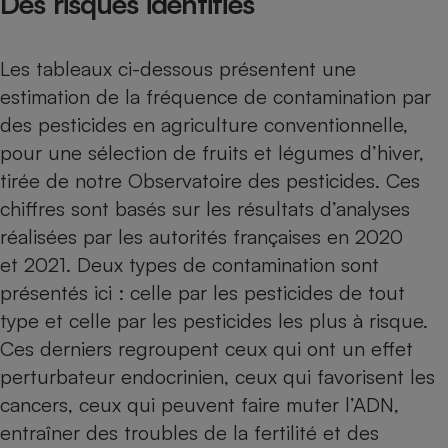
Des risques identifiés
Téléphone mobile -
Smartphone
Plaque de cuisson à
induction
Les tableaux ci-dessous présentent une
estimation de la fréquence de contamination par
des pesticides en agri­culture conventionnelle,
Climatiseur -
pour une sélection de fruits et légumes d’hiver,
Ventilateur
tirée de
notre Observatoire des pesticides
. Ces
chiffres sont basés sur les résultats d’analyses
Antivirus
réalisées par les autorités françaises en 2020
et 2021. Deux types de contamination sont
Climatiseur -
Ventilateur
présentés ici : celle par les pesticides de tout
type et celle par les pesticides les plus à risque.
Ces derniers regroupent ceux qui ont un effet
perturbateur endo­crinien, ceux qui favorisent les
cancers, ceux qui peuvent faire muter l’ADN,
entraîner des troubles de la fertilité et des