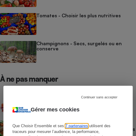
Tomates - Choisir les plus nutritives
Champignons - Secs, surgelés ou en
conserve
À ne pas manquer
CONSEILS
Continuer sans accepter
Pesticides - Bien choisir ses fruits et
légumes d’été
Gérer mes cookies
ACTUALITÉ
Que Choisir Ensemble et ses
7 partenaires
utilisent des
Pesticides - De nombreux résidus dans les
traceurs pour mesurer l’audience, la performance,
tomates espagnoles et marocaines