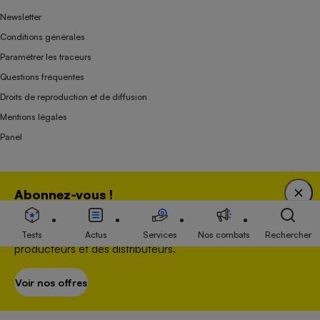
Newsletter
Conditions générales
Paramétrer les traceurs
Questions fréquentes
Droits de reproduction et de diffusion
Mentions légales
Panel
Association indépendante de l’État, des syndicats, des producteurs et des
Abonnez-vous !
distributeurs depuis 1951.
Bénéficiez d'une expertise unique tout en soutenant
une association 100 % indépendante de l'Etat, des
Tests
Actus
Services
Nos combats
Rechercher
producteurs et des distributeurs.
Voir nos offres
S’abonner