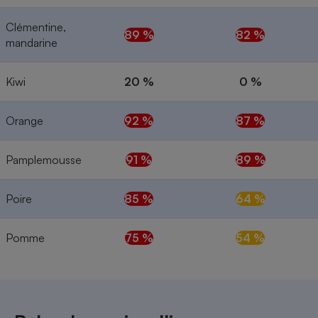
Clémentine,
89 %
82 %
mandarine
Kiwi
20 %
0 %
Orange
92 %
87 %
Pamplemousse
91 %
89 %
Poire
85 %
64 %
Pomme
75 %
54 %