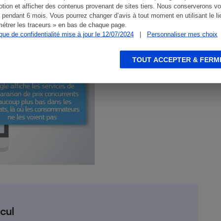
tion et afficher des contenus provenant de sites tiers. Nous conserverons vo
 pendant 6 mois. Vous pourrez changer d’avis à tout moment en utilisant le li
étrer les traceurs » en bas de chaque page.
ique de confidentialité mise à jour le 12/07/2024
|
Personnaliser mes choix
TOUT ACCEPTER & FERM
lcul