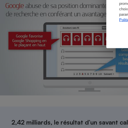
promo
choix
param
Polit
2,42 milliards, le résultat d’un savant ca