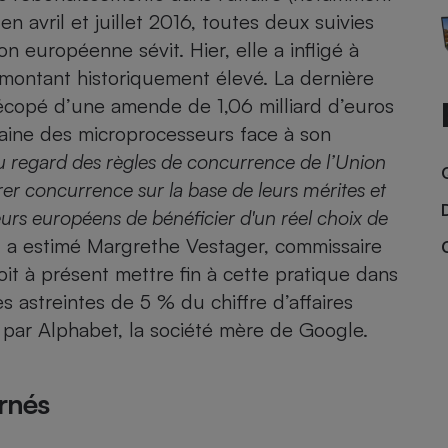
Électricité - Gaz
en avril et
juillet 2016
, toutes deux suivies
on européenne sévit. Hier, elle a infligé à
Appareil photo
montant historiquement élevé. La dernière
numérique
 écopé d’une amende de 1,06 milliard d’euros
Four encastrable
aine des microprocesseurs face à son
 au regard des règles de concurrence de l’Union
rer concurrence sur la base de leurs mérites et
Lessive
urs européens de bénéficier d'un réel choix de
, a estimé Margrethe Vestager, commissaire
it à présent mettre fin à cette pratique dans
es astreintes de 5 % du chiffre d’affaires
Aspirateur
par Alphabet, la société mère de Google.
ernés