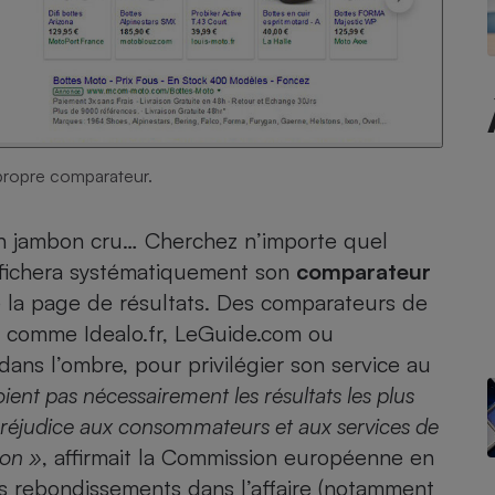
- Ustensile
Foie gras
Aide auditive
r
Assurance vie
propre comparateur.
ien jambon cru… Cherchez n’importe quel
ffichera systématiquement son
comparateur
Poêle à granulés
gne - Comment choisir une
e la page de résultats. Des comparateurs de
lle de champagne
en ligne
es, comme Idealo.fr, LeGuide.com ou
Ordinateur portable
ans l’ombre, pour privilégier son service au
Crème solaire
Lave-vaisselle
oient pas nécessairement les résultats les plus
 préjudice aux consommateurs et aux services de
ion »
, affirmait la Commission européenne en
s rebondissements dans l’affaire (notamment