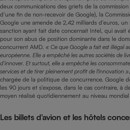
Radiateur électrique
deux communications des griefs de la commission 
d’une
fin de non-recevoir de Google
), la Commissi
Téléphone mobile -
Google une amende de 2,42 milliards d’euros, un 
Smartphone
sanction ayant fait date concernait Intel,
qui avait
Plaque de cuisson à
induction
pour son abus de position dominante dans le dom
concurrent AMD.
« Ce que Google a fait est illégal
européenne. Elle a empêché les autres sociétés de liv
Climatiseur -
d’innover. Et surtout, elle a empêché les consommate
Ventilateur
services et de tirer pleinement profit de l'innovation »
chargée de la politique de concurrence. Google do
Antivirus
les 90 jours et s’expose, dans le cas contraire, à d
Climatiseur -
moyen réalisé quotidiennement au niveau mondial 
Ventilateur
Les billets d’avion et les hôtels conc