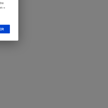
tre
en «
ER