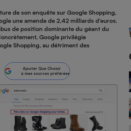
erture de son enquête sur Google Shopping,
atif sèche-linge
atif smartphone
atif nettoyeur haute
ateur mutuelle
on
ogle une amende de 2,42 milliards d’euros.
abus de position dominante du géant du
Réparation
Concrètement, Google privilégie
Obsèques - Pompes
teur des devis d’opticiens
ogle Shopping, au détriment des
funèbres
eur-congélateur
dio
 robot
nduction
son
ranulés
irante
e multifonction
électrique
Ajouter
Que Choisir
à mes sources préférées
Panneaux
r mobile
r portable
photovoltaïques
 Médicament
 balai
omplémentaire santé
 traîneau
ctile
Circuits courts et
alimentation locale
Puériculture - Produit
 automatique
pour bébé
Banque en ligne
seur
vapeur