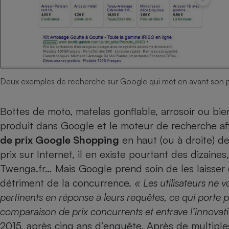
Internet
Gros électroménager
Téléphonie
Petit électroménager 
Complément
alimentaire
Mutuelle
Assurance emprunteu
Deux exemples de recherche sur Google qui met en avant son 
Bottes de moto, matelas gonflable, arrosoir ou b
produit dans Google et le moteur de recherche a
Matelas
Champa
de prix Google Shopping
en haut (ou à droite) d
boutei
Banque 
prix sur Internet, il en existe pourtant des dizain
Téléviseur
Twenga.fr… Mais Google prend soin de les laisser d
Antimoustique
Lave-linge
détriment de la concurrence.
« Les utilisateurs ne v
pertinents en réponse à leurs requêtes, ce qui porte
comparaison de prix concurrents et entrave l’innovat
2015, après cinq ans d’enquête. Après de multiple