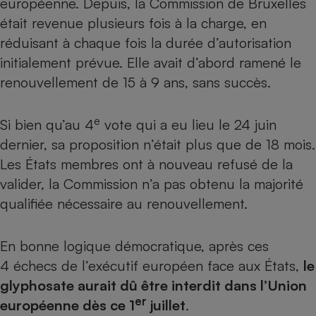
européenne
. Depuis, la Commission de Bruxelles
était revenue plusieurs fois à la charge, en
Petit électroménager - U
Complément
réduisant à chaque fois la durée d’autorisation
alimentaire
Mutuelle
initialement prévue. Elle avait d’abord ramené le
Assurance emprunteur
renouvellement de 15 à 9 ans, sans succès.
e
Si bien qu’au 4
vote qui a eu lieu le 24 juin
Matelas
Champagne
dernier, sa proposition n’était plus que de 18 mois.
bouteille
Banque en 
Les États membres ont à nouveau refusé de la
valider, la Commission n’a pas obtenu la majorité
Téléviseur
Antimoustique
qualifiée nécessaire au renouvellement.
Lave-linge
En bonne logique démocratique, après ces
4 échecs de l’exécutif européen face aux États,
le
Radiateur électrique
glyphosate aurait dû être interdit dans l’Union
er
européenne dès ce 1
juillet
.