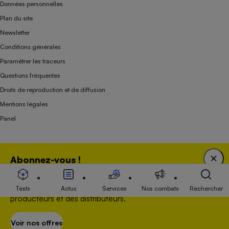
Données personnelles
Plan du site
Newsletter
Conditions générales
Paramétrer les traceurs
Questions fréquentes
Droits de reproduction et de diffusion
Mentions légales
Panel
Association indépendante de l’État, des syndicats, des producteurs et des
Abonnez-vous !
distributeurs depuis 1951.
Bénéficiez d'une expertise unique tout en soutenant
une association 100 % indépendante de l'Etat, des
Tests
Actus
Services
Nos combats
Rechercher
producteurs et des distributeurs.
Voir nos offres
S’abonner