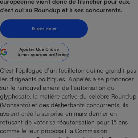
pression
européenne vient donc de trancher pour eux,
Choisir son fioul
Assurance
Sécurité - Hygiène
Circulation routière
c’est oui au Roundup et à ses concurrents.
Choisir son pellet
Crédit immobilier
Banque - Crédit
Contrôle technique - Rép
Comparateur assurance emprunteur
Maison de retraite
Epargne - Fiscalité
Comparateu
Pièce détachée
Suivez-nous
Energie Moins Chère Ensemble
Comparatif réfrigérateur
Comparatif casque audio
Comparatif tondeuse ro
Moto
Comparatif plaque à indu
Comparatif barre de son
Comparatif poêle à gran
Supermarché - Drive
Ajouter
Que Choisir
Comparatif hotte aspira
Comparatif imprimante m
Comparatif radiateur éle
à mes sources préférées
Électricité - Gaz
Hygiène - Beauté
Comparatif climatiseur m
Comparatif ordinateur p
C’est l’épilogue d’un feuilleton qui ne grandit pas
Tous les comparateurs
Maladie - Médecine - Mé
Comparatif aspirateur bal
Comparatif ultrabook
Aménagement
les dirigeants politiques. Appelés à se prononcer
Toutes les cartes interactives
Système de santé - Com
Comparatif aspirateur tr
Comparatif tablette tacti
Supermarché - Drive
Bricolage - Jardinage
sur le renouvellement de l’autorisation du
Retraite
Comparatif cafetière au
glyphosate, la matière active du célèbre Roundup
Chauffage
Speedtest - Testez le débit de votre
(Monsanto) et des désherbants concurrents, ils
Mutuelle
Comparatif robot cuiseu
Image et son
Produit d'entretien
connexion Internet
avaient créé la surprise en mars dernier
en
Comparatif centrale vap
Comparateur auto
Informatique
Sécurité domestique
refusant de voter sa réautorisation pour 15 ans
Internet
comme le leur proposait la Commission
Gros électroménager
Téléphonie