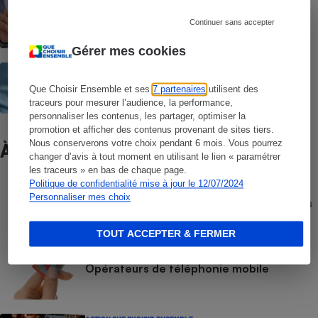
Forfait téléphonique - Les 10 questions à
se poser pour bien choisir son forfait
Continuer sans accepter
Gérer mes cookies
Téléphones mobiles - Bien choisir son
téléphone mobile classique
Que Choisir Ensemble et ses
7 partenaires
utilisent des
traceurs pour mesurer l’audience, la performance,
personnaliser les contenus, les partager, optimiser la
promotion et afficher des contenus provenant de sites tiers.
Nous conserverons votre choix pendant 6 mois. Vous pourrez
À ne pas manquer
changer d’avis à tout moment en utilisant le lien « paramétrer
les traceurs » en bas de chaque page.
Politique de confidentialité mise à jour le 12/07/2024
COMPARATEUR
Personnaliser mes choix
Comparateur gratuit des forfaits mobiles
- Choisissez le meilleur forfait, avec ou
sans engagement
TOUT ACCEPTER & FERMER
COMPARATIF
Opérateurs de téléphonie mobile