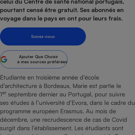
pression
celui du Centre de santé national portugais,
Choisir son fioul
Assurance
Sécurité - Hygiène
Circulation routière
pourtant censé être gratuit. Ses abonnés en
Choisir son pellet
Crédit immobilier
Banque - Crédit
Contrôle technique - Rép
voyage dans le pays en ont pour leurs frais.
Comparateur assurance emprunteur
Maison de retraite
Epargne - Fiscalité
Comparateu
Pièce détachée
Energie Moins Chère Ensemble
Comparatif réfrigérateur
Comparatif casque audio
Comparatif tondeuse ro
Moto
Suivez-nous
Comparatif plaque à indu
Comparatif barre de son
Comparatif poêle à gran
Supermarché - Drive
Comparatif hotte aspira
Comparatif imprimante m
Comparatif radiateur éle
Ajouter
Que Choisir
Électricité - Gaz
Hygiène - Beauté
à mes sources préférées
Comparatif climatiseur m
Comparatif ordinateur p
Tous les comparateurs
Maladie - Médecine - Mé
Comparatif aspirateur bal
Comparatif ultrabook
Aménagement
Étudiante en troisième année d’école
Toutes les cartes interactives
Système de santé - Com
Comparatif aspirateur tr
Comparatif tablette tacti
Supermarché - Drive
Bricolage - Jardinage
d’architecture à Bordeaux, Marie est partie le
Retraite
er
Comparatif cafetière au
1
septembre dernier au Portugal, pour suivre
Chauffage
Speedtest - Testez le débit de votre
ses études à l’université d’Evora, dans le cadre du
Mutuelle
Comparatif robot cuiseu
Image et son
Produit d'entretien
connexion Internet
programme européen Erasmus. Au mois de
Comparatif centrale vap
Comparateur auto
Informatique
Sécurité domestique
décembre, une recrudescence de cas de
Covid
Internet
surgit dans l’établissement. Les étudiants sont
Gros électroménager
Téléphonie