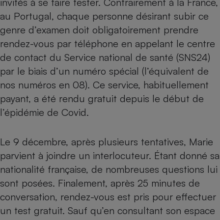
invités à se faire tester. Contrairement à la France,
au Portugal, chaque personne désirant subir ce
Petit électroménager - U
Complément
genre d’examen doit obligatoirement prendre
alimentaire
Mutuelle
rendez-vous par téléphone en appelant le centre
Assurance emprunteur
de contact du Service national de santé (SNS24)
par le biais d’un numéro spécial (l’équivalent de
nos numéros en 08). Ce service, habituellement
Matelas
payant, a été rendu gratuit depuis le début de
Champagne
bouteille
l’épidémie de Covid.
Banque en 
Téléviseur
Antimoustique
Le 9 décembre, après plusieurs tentatives, Marie
Lave-linge
parvient à joindre un interlocuteur. Étant donné sa
nationalité française, de nombreuses questions lui
sont posées. Finalement, après 25 minutes de
Radiateur électrique
conversation, rendez-vous est pris pour effectuer
un test gratuit. Sauf qu’en consultant son espace