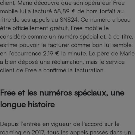
client, Marie découvre que son opérateur Free
Téléphone mobile -
Smartphone
mobile lui a facturé 68,89 € de hors forfait au
Plaque de cuisson à
induction
titre de ses appels au SNS24. Ce numéro a beau
être officiellement gratuit, Free mobile le
considère comme un numéro spécial et, à ce titre,
estime pouvoir le facturer comme bon lui semble,
Climatiseur -
Ventilateur
en l’occurrence 2,19 € la minute. Le père de Marie
a bien déposé une réclamation, mais le service
Antivirus
client de Free a confirmé la facturation.
Climatiseur -
Ventilateur
Free et les numéros spéciaux, une
longue histoire
Depuis l’
entrée en vigueur de l’accord sur le
roaming en 2017,
tous les appels passés dans un