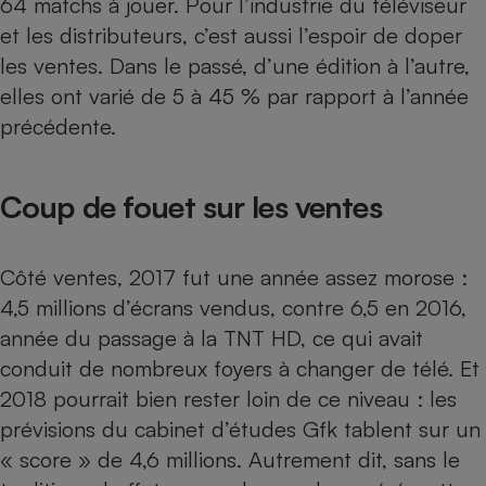
64 matchs à jouer. Pour l’industrie du
téléviseur
et les distributeurs, c’est aussi l’espoir de doper
Petit électroménager - U
Complément
les ventes. Dans le passé, d’une édition à l’autre,
alimentaire
Mutuelle
elles ont varié de 5 à 45 % par rapport à l’année
Assurance emprunteur
précédente.
Coup de fouet sur les ventes
Matelas
Champagne
bouteille
Banque en 
Côté ventes, 2017 fut une année assez morose :
Téléviseur
4,5 millions d’écrans vendus, contre 6,5 en 2016,
Antimoustique
Lave-linge
année du
passage à la TNT HD
, ce qui avait
conduit de nombreux foyers à changer de télé. Et
2018 pourrait bien rester loin de ce niveau : les
prévisions du cabinet d’études Gfk tablent sur un
Radiateur électrique
« score » de 4,6 millions. Autrement dit, sans le