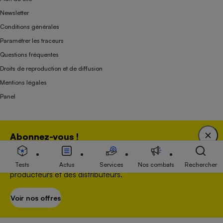
Newsletter
Conditions générales
Paramétrer les traceurs
Questions fréquentes
Droits de reproduction et de diffusion
Mentions légales
Panel
Association indépendante de l’État, des syndicats, des producteurs et des
Abonnez-vous !
distributeurs depuis 1951.
Bénéficiez d'une expertise unique tout en soutenant
une association 100 % indépendante de l'Etat, des
Tests
Actus
Services
Nos combats
Rechercher
producteurs et des distributeurs.
Voir nos offres
S’abonner