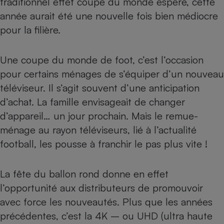
traditionnel effet coupe du monde espéré, cette
Téléphone mobile -
Smartphone
année aurait été une nouvelle fois bien médiocre
Plaque de cuisson à
pour la filière.
induction
Une coupe du monde de foot, c’est l’occasion
pour certains ménages de s’équiper d’un nouveau
Climatiseur -
Ventilateur
téléviseur. Il s’agit souvent d’une anticipation
d’achat. La famille envisageait de changer
d’appareil… un jour prochain. Mais le remue-
Antivirus
ménage au rayon téléviseurs, lié à l’actualité
Climatiseur -
Ventilateur
football, les pousse à franchir le pas plus vite !
La fête du ballon rond donne en effet
l’opportunité aux distributeurs de promouvoir
avec force les nouveautés. Plus que les années
précédentes, c’est la 4K – ou UHD (ultra haute