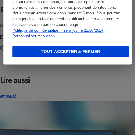
personnaliser les contenus, les partager, optimiser la
Et aussi
promotion et afficher des contenus provenant de sites tiers.
Nous conserverons votre choix pendant 6 mois. Vous pourrez
changer d’avis à tout moment en utilisant le lien « paramétrer
les traceurs » en bas de chaque page.
Que faire en cas de litige ?
Politique de confidentialité mise à jour le 12/07/2024
Découvrir le forum
Personnaliser mes choix
Consulter nos Actualités
TOUT ACCEPTER & FERMER
Lire aussi
ACTUALITÉ