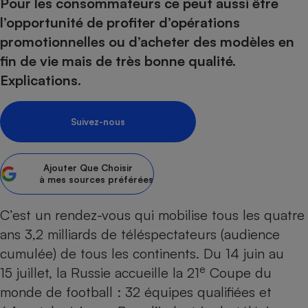
pression
Pour les consommateurs ce peut aussi être
Choisir son fioul
Assurance
Sécurité - Hygiène
Circulation routière
l’opportunité de profiter d’opérations
Choisir son pellet
Crédit immobilier
Banque - Crédit
Contrôle technique - Rép
promotionnelles ou d’acheter des modèles en
Comparateur assurance emprunteur
Maison de retraite
Epargne - Fiscalité
Comparateu
Pièce détachée
fin de vie mais de très bonne qualité.
Energie Moins Chère Ensemble
Comparatif réfrigérateur
Comparatif casque audio
Comparatif tondeuse ro
Explications.
Moto
Comparatif plaque à indu
Comparatif barre de son
Comparatif poêle à gran
Supermarché - Drive
Comparatif hotte aspira
Comparatif imprimante m
Comparatif radiateur éle
Suivez-nous
Électricité - Gaz
Hygiène - Beauté
Comparatif climatiseur m
Comparatif ordinateur p
Tous les comparateurs
Maladie - Médecine - Mé
Comparatif aspirateur bal
Comparatif ultrabook
Ajouter
Que Choisir
Aménagement
à mes sources préférées
Toutes les cartes interactives
Système de santé - Com
Comparatif aspirateur tr
Comparatif tablette tacti
Supermarché - Drive
Bricolage - Jardinage
Retraite
Comparatif cafetière au
C’est un rendez-vous qui mobilise tous les quatre
Chauffage
Speedtest - Testez le débit de votre
ans 3,2 milliards de téléspectateurs (audience
Mutuelle
Comparatif robot cuiseu
Image et son
Produit d'entretien
connexion Internet
cumulée) de tous les continents. Du 14 juin au
Comparatif centrale vap
Comparateur auto
Informatique
Sécurité domestique
e
15 juillet, la Russie accueille la 21
Coupe du
Internet
monde de football : 32 équipes qualifiées et
Gros électroménager
Téléphonie