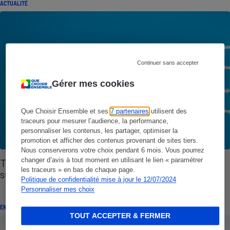
ACTUALITÉ
Continuer sans accepter
Gérer mes cookies
Que Choisir Ensemble et ses
7 partenaires
utilisent des
traceurs pour mesurer l’audience, la performance,
personnaliser les contenus, les partager, optimiser la
promotion et afficher des contenus provenant de sites tiers.
Nous conserverons votre choix pendant 6 mois. Vous pourrez
changer d’avis à tout moment en utilisant le lien « paramétrer
Transport aérien - Enfin un peu de transparence
les traceurs » en bas de chaque page.
sur les émissions de CO2 !
Politique de confidentialité mise à jour le 12/07/2024
Personnaliser mes choix
ENQUÊTE
TOUT ACCEPTER & FERMER