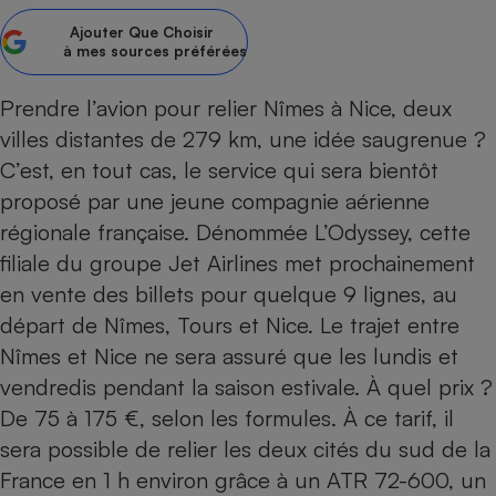
Ajouter
Que Choisir
Petit électroménager - U
Complément
à mes sources préférées
alimentaire
Mutuelle
Assurance emprunteur
Prendre l’avion pour relier Nîmes à Nice, deux
villes distantes de 279 km, une idée saugrenue ?
C’est, en tout cas, le service qui sera bientôt
proposé par une jeune compagnie aérienne
Matelas
Champagne
régionale française. Dénommée L’Odyssey, cette
bouteille
Banque en 
filiale du groupe Jet Airlines met prochainement
Téléviseur
en vente des billets pour quelque 9 lignes, au
Antimoustique
départ de Nîmes, Tours et Nice. Le trajet entre
Lave-linge
Nîmes et Nice ne sera assuré que les lundis et
vendredis pendant la saison estivale. À quel prix ?
De 75 à 175 €, selon les formules. À ce tarif, il
Radiateur électrique
sera possible de relier les deux cités du sud de la
France en 1 h environ grâce à un ATR 72-600, un