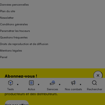
Données personnelles
Plan du site
Newsletter
Conditions générales
Paramétrer les traceurs
Questions fréquentes
Droits de reproduction et de diffusion
Mentions légales
Panel
Association indépendante de l’État, des syndicats, des producteurs et des
Abonnez-vous !
distributeurs depuis 1951.
Bénéficiez d'une expertise unique tout en soutenant
une association 100 % indépendante de l'Etat, des
Tests
Actus
Services
Nos combats
Rechercher
producteurs et des distributeurs.
Voir nos offres
S’abonner