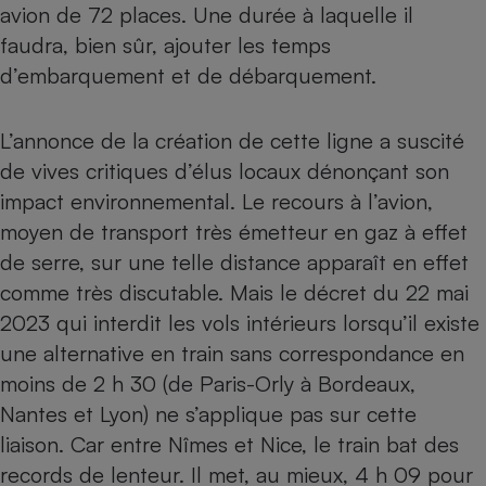
avion de 72 places. Une durée à laquelle il
Téléphone mobile -
Smartphone
faudra, bien sûr, ajouter les temps
Plaque de cuisson à
induction
d’embarquement et de débarquement.
L’annonce de la création de cette ligne a suscité
Climatiseur -
de vives critiques d’élus locaux dénonçant son
Ventilateur
impact environnemental. Le recours à l’avion,
moyen de transport très émetteur en gaz à effet
Antivirus
de serre, sur une telle distance apparaît en effet
Climatiseur -
comme très discutable. Mais le décret du 22 mai
Ventilateur
2023 qui interdit les vols intérieurs lorsqu’il existe
une alternative en train sans correspondance en
moins de 2 h 30 (de Paris-Orly à Bordeaux,
Nantes et Lyon) ne s’applique pas sur cette
liaison. Car entre Nîmes et Nice, le train bat des
records de lenteur. Il met, au mieux, 4 h 09 pour