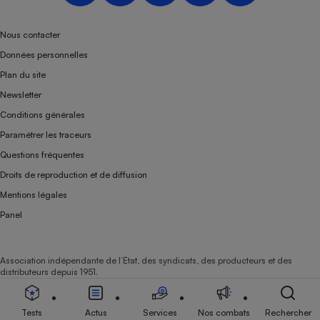
Téléphone mobile -
Smartphone
Plaque de cuisson à
Nous contacter
induction
Données personnelles
Plan du site
Newsletter
Climatiseur -
Conditions générales
Ventilateur
Paramétrer les traceurs
Questions fréquentes
Antivirus
Droits de reproduction et de diffusion
Climatiseur -
Mentions légales
Ventilateur
Panel
Association indépendante de l’État, des syndicats, des producteurs et des
distributeurs depuis 1951.
Tests
Actus
Services
Nos combats
Rechercher