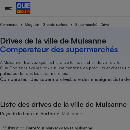
Commerce
Magasin - Grande surface
Supermarché - Drive
Drives de la ville de Mulsanne
Additifs a
Comparate
Comparatif
Comparateu
Comparatif
Comparateu
Comparatif
Comparati
Substances
Toutes les actualités
Tous les services
Tous nos combats
L’association
Organismes de défense 
Train
supermarc
cosmétiqu
Comparateur des supermarchés
Comparateu
Achat - Vente - Travaux
Démarche administrative
Enquêtes
Nos actions
Nos missions
Système judiciaire
Transport aérien
gratuit
Copropriété
Famille
Guides d'achat
Nos grandes victoires
Notre méthodologie
À Mulsanne, trouvez quel est le drive le moins cher de votre ville.
Location
Senior
Que Choisir relève les prix sur une centaine de produits et dresse un
Comparateu
Comparate
Comparati
Comparatif
Comparate
Comparatif
Comparatif
Conseils
Les billets de la présidente
Notre financement
palmarès de tous les supermarchés.
supermarc
électrique
Service marchand
Magasin - Grande surfac
Sport
Soumettre un litige
Comparateur des supermarchés
Liste des enseignes
Liste de
Brèves
Nos associations locales
Nos partenaires
Air
Marketing - Fidélisation
Vacances - Tourisme
Lettres types
Nous rejoindre
Nous rejoindre
Déchet
Méthode de vente - Abu
Rencontrer une association locale
Comparate
Comparatif
Comparatif
Comparatif
Comparatif
En savoir plus sur Que Choisir Ensemble
Liste des drives de la ville de Mulsanne
Eau
s
Agriculture
Achat - Vente - Location
Energie
Pays de la Loire
Sarthe
Mulsanne
Nutrition
Assurance auto
-nous ?
Produit alimentaire
Carburant
Comparati
Comparati
Comparati
Comparate
Mulsanne
:
Carrefour Market-Market Mulsanne