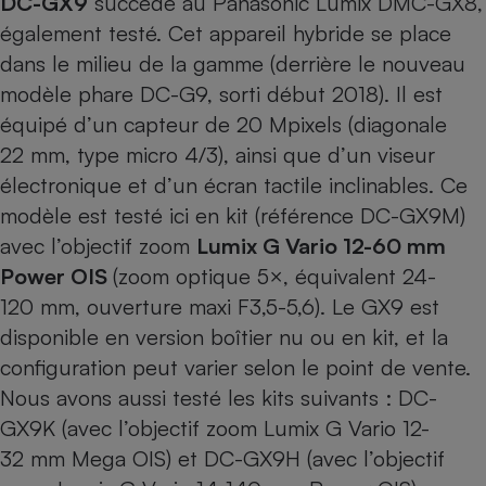
DC-GX9
succède au
Panasonic Lumix DMC-GX8
,
également testé. Cet appareil hybride se place
dans le milieu de la gamme (derrière le nouveau
modèle phare
DC-G9
, sorti début 2018). Il est
équipé d’un capteur de 20 Mpixels (diagonale
22 mm, type micro 4/3), ainsi que d’un viseur
électronique et d’un écran tactile inclinables. Ce
modèle est testé ici en kit (référence DC-GX9M)
avec l’objectif zoom
Lumix G Vario 12-60 mm
Power OIS
(zoom optique 5×, équivalent 24-
120 mm, ouverture maxi F3,5-5,6). Le GX9 est
disponible en version boîtier nu ou en kit, et la
configuration peut varier selon le point de vente.
Nous avons aussi testé les kits suivants :
DC-
GX9K
(avec l’objectif zoom Lumix G Vario 12-
32 mm Mega OIS) et
DC-GX9H
(avec l’objectif