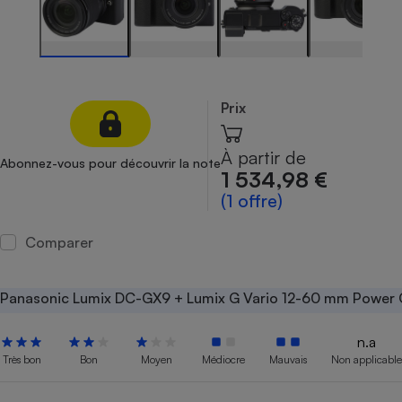
Petit électroménager - U
Complément
alimentaire
Mutuelle
Assurance emprunteur
Prix
À partir de
Abonnez-vous pour découvrir la note
Matelas
1 534,98 €
Champagne
bouteille
(1 offre)
Banque en 
Téléviseur
Comparer
Antimoustique
Lave-linge
Panasonic Lumix DC-GX9 + Lumix G Vario 12-60 mm Power 
n.a
Radiateur électrique
Très bon
Bon
Moyen
Médiocre
Mauvais
Non applicable