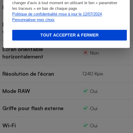
changer d’avis à tout moment en utilisant le lien « paramétrer
Écran, hauteur
41 mm
les traceurs » en bas de chaque page.
Politique de confidentialité mise à jour le 12/07/2024
Personnaliser mes choix
Écran orientable
Oui
verticalement
TOUT ACCEPTER & FERMER
Écran orientable
Non
horizontalement
Résolution de l'écran
1 240 Kpix
Mode RAW
Oui
Griffe pour flash externe
Oui
Wi-Fi
Oui