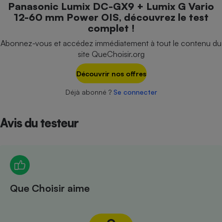
Panasonic Lumix DC-GX9 + Lumix G Vario
Téléphone mobile -
Smartphone
12-60 mm Power OIS, découvrez le test
Plaque de cuisson à
complet !
induction
Abonnez-vous et accédez immédiatement à tout le contenu du
site QueChoisir.org
Climatiseur -
Découvrir nos offres
Ventilateur
Déjà abonné ?
Se connecter
Antivirus
Avis du testeur
Climatiseur -
Ventilateur
Que Choisir aime