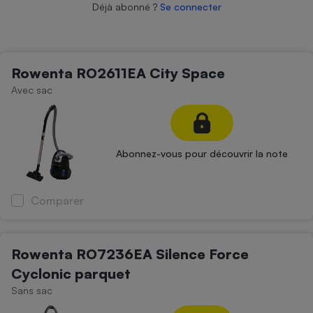
Déjà abonné ?
Se connecter
Petit électroménager - U
Complément
alimentaire
Mutuelle
Assurance emprunteur
Rowenta RO2611EA City Space
Avec sac
Matelas
Champagne
bouteille
Abonnez-vous pour découvrir la note
Banque en 
Téléviseur
Antimoustique
Comparer
Lave-linge
Rowenta RO7236EA Silence Force
Cyclonic parquet
Radiateur électrique
Sans sac