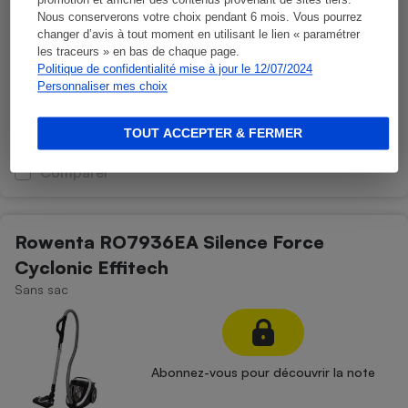
promotion et afficher des contenus provenant de sites tiers.
Cyclonic
Nous conserverons votre choix pendant 6 mois. Vous pourrez
Sans sac
changer d’avis à tout moment en utilisant le lien « paramétrer
les traceurs » en bas de chaque page.
Politique de confidentialité mise à jour le 12/07/2024
Personnaliser mes choix
Abonnez-vous pour découvrir la note
TOUT ACCEPTER & FERMER
Comparer
Rowenta RO7936EA Silence Force
Cyclonic Effitech
Sans sac
Abonnez-vous pour découvrir la note