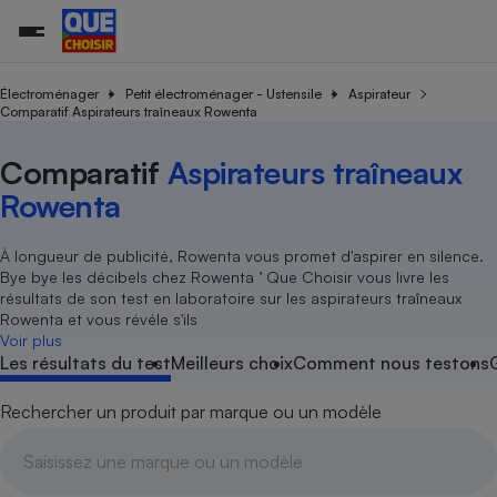
Électroménager
Petit électroménager - Ustensile
Aspirateur
Comparatif Aspirateurs traîneaux Rowenta
Additifs a
Comparate
Comparatif
Comparateu
Comparatif
Comparateu
Comparatif
Comparati
Substances
Toutes les actualités
Tous les services
Tous nos combats
L’association
Organismes de défense 
Train
Comparatif
Aspirateurs traîneaux
supermarc
cosmétiqu
Comparateu
Achat - Vente - Travaux
Démarche administrative
Rowenta
Enquêtes
Nos actions
Nos missions
Système judiciaire
Transport aérien
gratuit
Copropriété
Famille
Guides d'achat
Nos grandes victoires
Notre méthodologie
À longueur de publicité, Rowenta vous promet d'aspirer en silence.
Location
Senior
Comparateu
Comparate
Comparati
Comparatif
Comparate
Comparatif
Comparatif
Conseils
Les billets de la présidente
Notre financement
Bye bye les décibels chez Rowenta ’ Que Choisir vous livre les
supermarc
électrique
Service marchand
Magasin - Grande surfac
Sport
Soumettre un litige
résultats de son test en laboratoire sur les aspirateurs traîneaux
Brèves
Nos associations locales
Nos partenaires
Air
Rowenta et vous révéle s'ils
Marketing - Fidélisation
Vacances - Tourisme
Lettres types
Voir plus
Nous rejoindre
Nous rejoindre
Déchet
Les résultats du test
Meilleurs choix
Comment nous testons
Méthode de vente - Abu
Rencontrer une association locale
Comparate
Comparatif
Comparatif
Comparatif
Comparatif
En savoir plus sur Que Choisir Ensemble
Eau
s
Agriculture
Achat - Vente - Location
Rechercher un produit par marque ou un modèle
Energie
Nutrition
Assurance auto
-nous ?
Produit alimentaire
Carburant
Comparati
Comparati
Comparati
Comparate