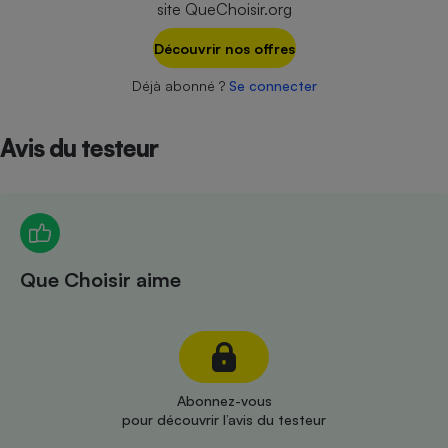
site QueChoisir.org
Téléphone mobile -
Smartphone
Plaque de cuisson à
Découvrir nos offres
induction
Déjà abonné ?
Se connecter
Avis du testeur
Climatiseur -
Ventilateur
Antivirus
Climatiseur -
Que Choisir aime
Ventilateur
Abonnez-vous
pour découvrir l’avis du testeur