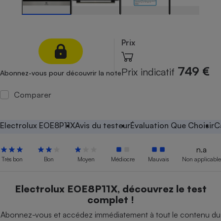
Petit électroménager - U
Complément
alimentaire
Mutuelle
Prix
Assurance emprunteur
749 €
Prix indicatif
Abonnez-vous pour découvrir la note
Comparer
Matelas
Champagne
bouteille
Banque en 
Electrolux EOE8P11X
Avis du testeur
Évaluation Que Choisir
C
Téléviseur
Antimoustique
Lave-linge
n.a
Très bon
Bon
Moyen
Médiocre
Mauvais
Non applicable
Electrolux EOE8P11X, découvrez le test
Radiateur électrique
complet !
Abonnez-vous et accédez immédiatement à tout le contenu du