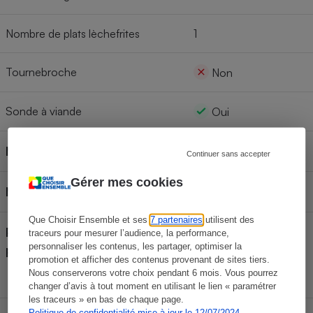
Nombre de plats lèchefrites
1
Tournebroche
Non
Sonde à viande
Oui
Mode de nettoyage
Pyrolyse
Continuer sans accepter
Gérer mes cookies
Modèles similaires
Que Choisir Ensemble et ses
7 partenaires
utilisent des
Pays de fabrication (déclaré
traceurs pour mesurer l’audience, la performance,
Allemagne
personnaliser les contenus, les partager, optimiser la
par le fabricant)
promotion et afficher des contenus provenant de sites tiers.
Nous conserverons votre choix pendant 6 mois. Vous pourrez
changer d’avis à tout moment en utilisant le lien « paramétrer
les traceurs » en bas de chaque page.
Politique de confidentialité mise à jour le 12/07/2024