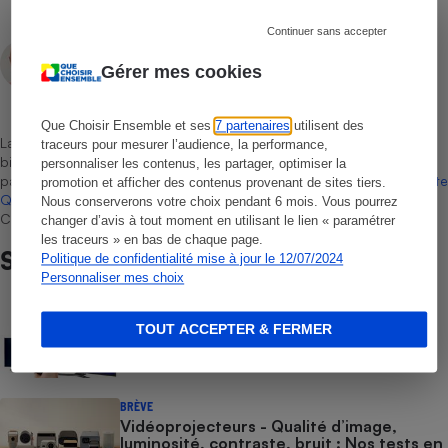
Continuer sans accepter
François Palemon
Gérer mes cookies
Rédacteur technique
Que Choisir Ensemble et ses
7 partenaires
utilisent des
La sélection de produits ou services est représentative du marché,
traceurs pour mesurer l’audience, la performance,
bien que non-exhaustive. À l’exception des autorisations données
personnaliser les contenus, les partager, optimiser la
par Bureau Veritas Certification conformément aux règles de
La Note
promotion et afficher des contenus provenant de sites tiers.
Que Choisir
, il n’existe aucune relation contractuelle entre Que
Nous conserverons votre choix pendant 6 mois. Vous pourrez
Choisir Ensemble et les professionnels référencés.
changer d’avis à tout moment en utilisant le lien « paramétrer
les traceurs » en bas de chaque page.
Sur le même sujet
Politique de confidentialité mise à jour le 12/07/2024
Personnaliser mes choix
COMMENT NOUS TESTONS
TOUT ACCEPTER & FERMER
Téléviseurs - Le protocole
BRÈVE
Vidéoprojecteurs - Qualité d’image,
luminosité, contraste, bruit : Nos tests en