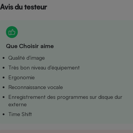
Avis du testeur
Petit électroménager - U
Complément
alimentaire
Mutuelle
Assurance emprunteur
Que Choisir aime
Matelas
Qualité d’image
Champagne
bouteille
Très bon niveau d’équipement
Banque en 
Téléviseur
Ergonomie
Antimoustique
Lave-linge
Reconnaissance vocale
Enregistrement des programmes sur disque dur
externe
Time Shift
Radiateur électrique