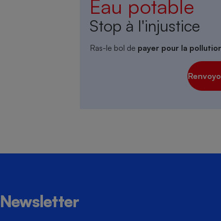
Eau potable
Stop à l'injustice
Cafetière à expresso
Ras-le bol de
payer pour la polluti
Renvoyon
Robot ménager
Newsletter