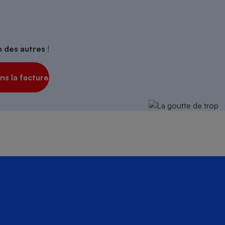
s
Réfrigérateur
on des autres
!
s la facture