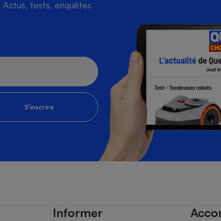
Actus, tests, enquêtes
S'inscrire
Informer
Acco