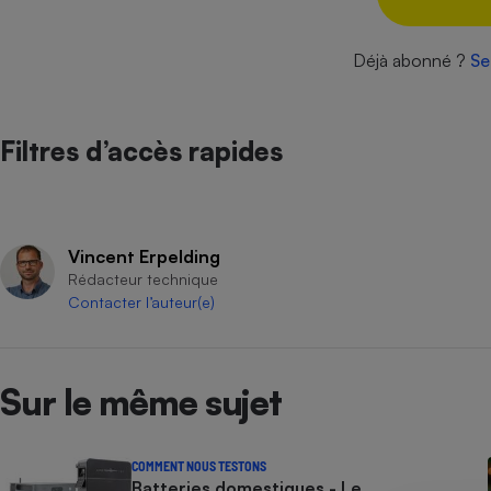
Internet
Déjà abonné ?
Se
Gros électroménager
Téléphonie
Petit électroménager 
Complément
alimentaire
Filtres d’accès rapides
Mutuelle
Assurance emprunteu
Vincent Erpelding
Matelas
Rédacteur technique
Champa
Contacter l’auteur(e)
boutei
Banque 
Téléviseur
Antimoustique
Lave-linge
Sur le même sujet
COMMENT NOUS TESTONS
Batteries domestiques - Le