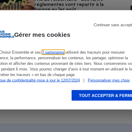
Électricité - Gaz
réglementés vont repartir à la
hausse au 1er août
Appareil photo
Continuer sans accept
numérique
ENQUÊTE
Four encastrable
Énergie citoyenne - Quand des
Gérer mes cookies
habitants se lancent dans l’aventure
Choisir Ensemble et ses
7 partenaires
utilisent des traceurs pour mesurer
ience, la performance, personnaliser les contenus, les partager, optimiser la
ACTION QUE CHOISIR ENSEMBLE
Lessive
tion et afficher des contenus provenant de sites tiers. Nous conserverons vo
Greenwashing - Que Choisir
 pendant 6 mois. Vous pourrez changer d’avis à tout moment en utilisant le li
Ensemble alerte les autorités sur les
pratiques de Engie, Plenitude (Eni)
étrer les traceurs » en bas de chaque page.
et TotalEnergies
ique de confidentialité mise à jour le 12/07/2024
|
Personnaliser mes choix
Aspirateur
TOUT ACCEPTER & FERM