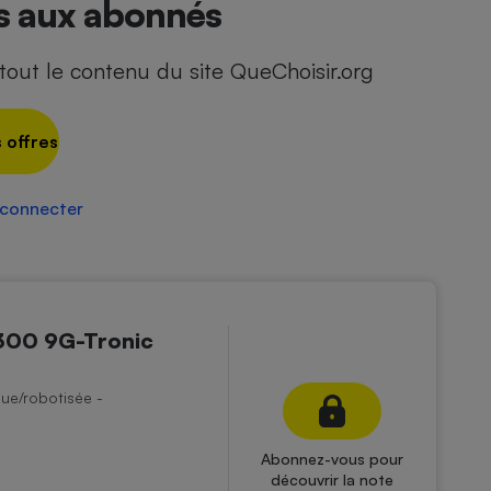
és aux abonnés
out le contenu du site QueChoisir.org
 offres
 connecter
300 9G-Tronic
ue/robotisée -
Abonnez-vous pour
découvrir la note