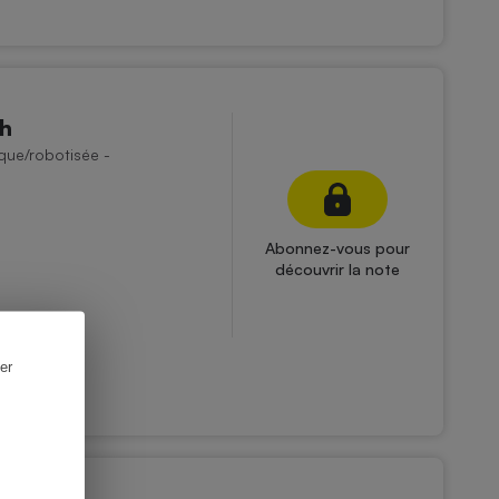
ch
que/robotisée -
Abonnez-vous pour
découvrir la note
er