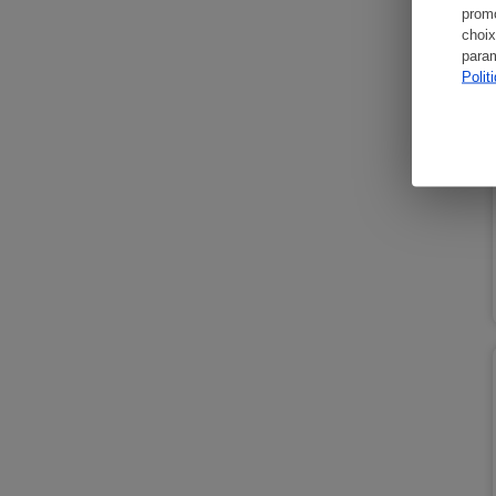
promo
choix
param
Polit