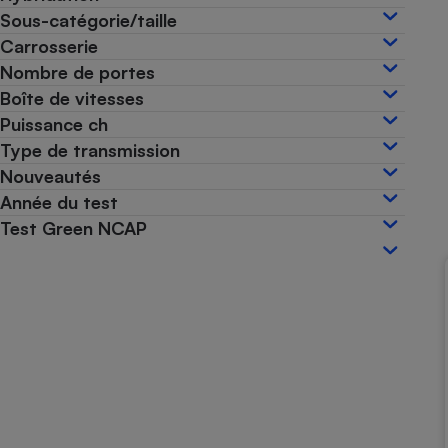
Sous-catégorie/taille
Internet
Carrosserie
Gros électroménager
Téléphonie
Nombre de portes
Petit électroménager 
Boîte de vitesses
Complément
Puissance ch
alimentaire
Mutuelle
Type de transmission
Assurance emprunteu
Nouveautés
Année du test
Test Green NCAP
Matelas
Champa
boutei
Banque 
Téléviseur
Antimoustique
Lave-linge