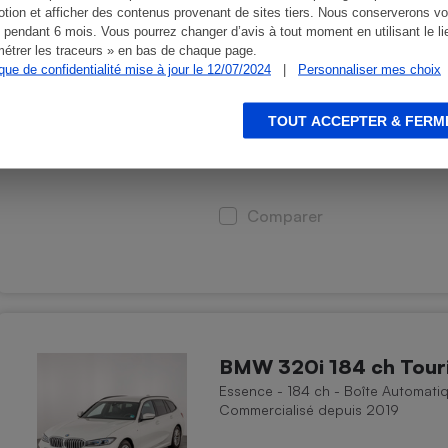
BMW 520i 208 ch BVA
tion et afficher des contenus provenant de sites tiers. Nous conserverons vo
 pendant 6 mois. Vous pourrez changer d’avis à tout moment en utilisant le li
Essence - 208 ch - Boîte Automati
étrer les traceurs » en bas de chaque page.
Commercialisé depuis 2023
ique de confidentialité mise à jour le 12/07/2024
|
Personnaliser mes choix
TOUT ACCEPTER & FERM
68 700 €
Prix indicatif
Comparer
BMW 320i 184 ch Tour
Essence - 184 ch - Boîte Automatiq
Commercialisé depuis 2019