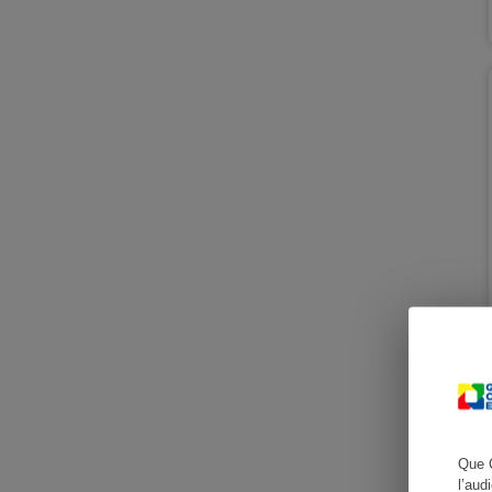
Cafetière à expresso
Robot ménager
Que 
l’aud