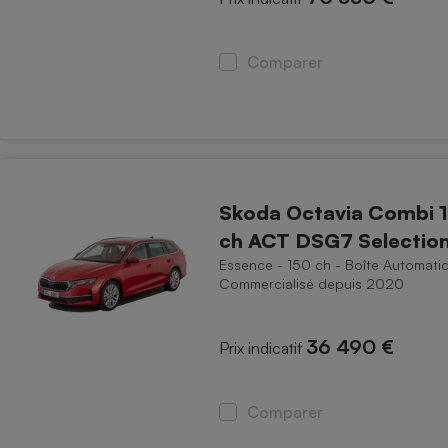
Électricité - Gaz
Comparer
Appareil photo
numérique
Four encastrable
Lessive
Skoda Octavia Combi 1
ch ACT DSG7 Selectio
Essence - 150 ch - Boîte Automati
Commercialisé depuis 2020
Aspirateur
36 490 €
Prix indicatif
Comparer