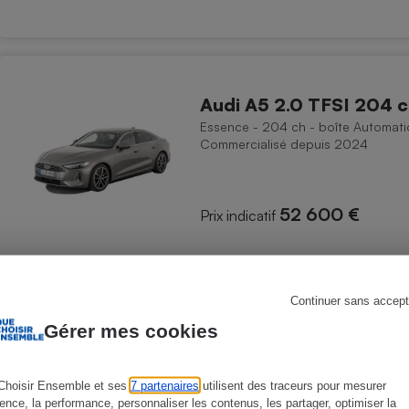
s
Réfrigérateur
Audi A5 2.0 TFSI 204 
Essence - 204 ch - boîte Automati
Commercialisé depuis 2024
52 600 €
Prix indicatif
Comparer
Continuer sans accept
Gérer mes cookies
Choisir Ensemble et ses
7 partenaires
utilisent des traceurs pour mesurer
ience, la performance, personnaliser les contenus, les partager, optimiser la