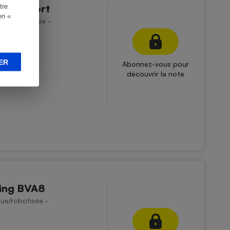
8 M Sport
tre
en «
que/robotisée -
ER
Abonnez-vous pour
découvrir la note
ing BVA8
ue/robotisée -