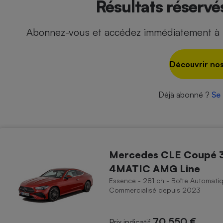
Résultats réserv
Abonnez-vous et accédez immédiatement à t
- Ustensile
Foie gras
Découvrir nos
Aide auditive
r
Assurance vie
Déjà abonné ?
Se
Poêle à granulés
gne - Comment choisir une
lle de champagne
en ligne
Mercedes CLE Coupé 
Ordinateur portable
4MATIC AMG Line
Crème solaire
Lave-vaisselle
Essence - 281 ch - Boîte Automatiq
Commercialisé depuis 2023
70 550 €
Prix indicatif