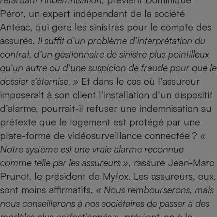
Téléphone mobile -
Pérot, un expert indépendant de la société
Smartphone
Plaque de cuisson à
Antéac, qui gère les sinistres pour le compte des
induction
assurés.
Il suffit d’un problème d’interprétation du
contrat, d’un gestionnaire de sinistre plus pointilleux
qu’un autre ou d’une suspicion de fraude pour que le
Climatiseur -
Ventilateur
dossier s’éternise. »
Et dans le cas où l’assureur
imposerait à son client l’installation d’un dispositif
d’alarme, pourrait-il refuser une indemnisation au
Antivirus
prétexte que le logement est protégé par une
Climatiseur -
plate-forme de vidéosurveillance connectée ?
«
Ventilateur
Notre système est une vraie alarme reconnue
comme telle par les assureurs »
, rassure Jean-Marc
Prunet, le président de Myfox. Les assureurs, eux,
sont moins affirmatifs.
« Nous rembourserons, mais
nous conseillerons à nos sociétaires de passer à des
modèles plus perfectionnés »
, prévient-on à la