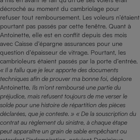
décroché au moment du cambriolage pour
Petit électroménager - U
Complément
refuser tout remboursement. Les voleurs n’étaient
alimentaire
pourtant pas passés par cette fenêtre. Quant à
Mutuelle
Assurance emprunteur
Antoinette, elle est en conflit depuis des mois
avec Caisse d’épargne assurances pour une
question d’épaisseur de vitrage. Pourtant, les
Matelas
cambrioleurs étaient passés par la porte d’entrée.
Champagne
bouteille
« Il a fallu que je leur apporte des documents
Banque en 
techniques afin de prouver ma bonne foi
, déplore
Téléviseur
Antoinette.
Ils m’ont remboursé une partie du
Antimoustique
Lave-linge
préjudice, mais refusent toujours de me verser le
solde pour une histoire de répartition des pièces
déclarées, que je conteste. » « De la souscription du
contrat au règlement du sinistre, à chaque étape
Radiateur électrique
peut apparaître un grain de sable empêchant ou
retardant l’indemnisation
, prévient Dominique