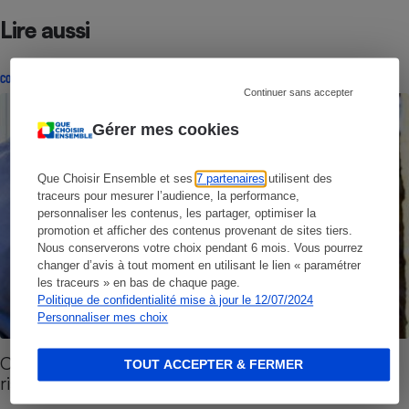
Lire aussi
CONSEILS
Continuer sans accepter
Gérer mes cookies
Que Choisir Ensemble et ses
7 partenaires
utilisent des
traceurs pour mesurer l’audience, la performance,
personnaliser les contenus, les partager, optimiser la
promotion et afficher des contenus provenant de sites tiers.
Nous conserverons votre choix pendant 6 mois. Vous pourrez
changer d’avis à tout moment en utilisant le lien « paramétrer
les traceurs » en bas de chaque page.
Politique de confidentialité mise à jour le 12/07/2024
Personnaliser mes choix
Cambriolage - Les bons réflexes pour limiter les
TOUT ACCEPTER & FERMER
risques