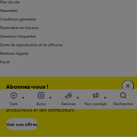
Plan du site
Newsletter
Conditions générales
Paramétrer les traceurs
Questions fréquentes
Droits de reproduction et de diffusion
Mentions légales
Panel
Association indépendante de l’État, des syndicats, des producteurs et des
Abonnez-vous !
distributeurs depuis 1951.
Bénéficiez d'une expertise unique tout en soutenant
une association 100 % indépendante de l'Etat, des
Tests
Actus
Services
Nos combats
Rechercher
producteurs et des distributeurs.
Voir nos offres
S’abonner