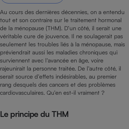
Petit électroménager - U
Au cours des dernières décennies, on a entendu
Complément
alimentaire
tout et son contraire sur le traitement hormonal
Mutuelle
Assurance emprunteur
de la ménopause (THM). D’un côté, il serait une
véritable cure de jouvence. Il ne soulagerait pas
seulement les troubles liés à la ménopause, mais
préviendrait aussi les maladies chroniques qui
Matelas
Champagne
surviennent avec l’avancée en âge, voire
bouteille
Banque en 
rajeunirait la personne traitée. De l’autre côté, il
Téléviseur
serait source d’effets indésirables, au premier
Antimoustique
rang desquels des cancers et des problèmes
Lave-linge
cardiovasculaires. Qu’en est-il vraiment ?
Le principe du THM
Radiateur électrique