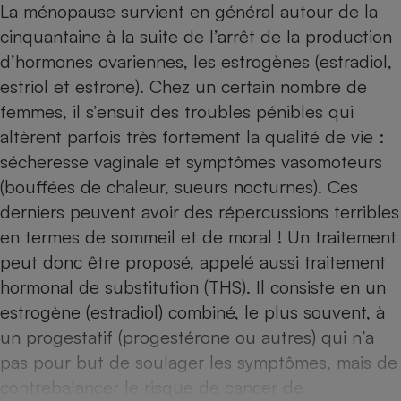
La ménopause survient en général autour de la
Téléphone mobile -
Smartphone
cinquantaine à la suite de l’arrêt de la production
Plaque de cuisson à
induction
d’hormones ovariennes, les estrogènes (estradiol,
estriol et estrone). Chez un certain nombre de
femmes, il s’ensuit des troubles pénibles qui
Climatiseur -
altèrent parfois très fortement la qualité de vie :
Ventilateur
sécheresse vaginale et symptômes vasomoteurs
(bouffées de chaleur, sueurs nocturnes). Ces
Antivirus
derniers peuvent avoir des réper­cussions terribles
en termes de sommeil et de moral ! Un traitement
Climatiseur -
Ventilateur
peut donc être proposé, appelé aussi traitement
hormonal de substitution (THS). Il consiste en un
estrogène (estradiol) combiné, le plus souvent, à
un progestatif (progestérone ou autres) qui n’a
pas pour but de soulager les symptômes, mais de
contrebalancer le risque de cancer de