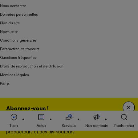
Nous contacter
Données personnelles
Plan du site
Newsletter
Conditions générales
Paramétrer les traceurs
Questions fréquentes
Droits de reproduction et de diffusion
Mentions légales
Panel
Association indépendante de l’État, des syndicats, des producteurs et des
Abonnez-vous !
distributeurs depuis 1951.
Bénéficiez d'une expertise unique tout en soutenant
une association 100 % indépendante de l'Etat, des
Tests
Actus
Services
Nos combats
Rechercher
producteurs et des distributeurs.