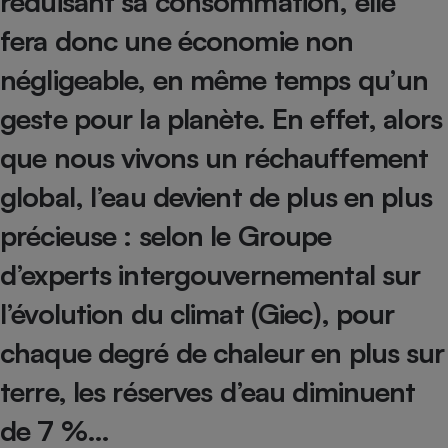
réduisant sa consommation, elle
Téléphone mobile -
Smartphone
fera donc une économie non
Plaque de cuisson à
induction
négligeable, en même temps qu’un
geste pour la planète. En effet, alors
Climatiseur -
que nous vivons un réchauffement
Ventilateur
global, l’eau devient de plus en plus
précieuse : selon le Groupe
Antivirus
Climatiseur -
d’experts intergouvernemental sur
Ventilateur
l’évolution du climat (Giec), pour
chaque degré de chaleur en plus sur
terre, les réserves d’eau diminuent
de 7 %…