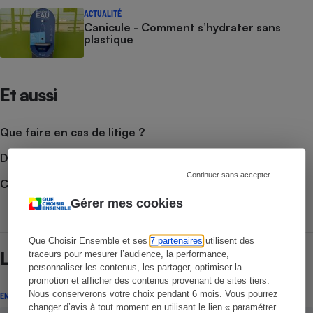
ACTUALITÉ
Canicule - Comment s’hydrater sans
plastique
Et aussi
Que faire en cas de litige ?
Découvrir le forum
Continuer sans accepter
Consulter nos Conseils
Gérer mes cookies
Que Choisir Ensemble et ses
7 partenaires
utilisent des
Lire aussi
traceurs pour mesurer l’audience, la performance,
personnaliser les contenus, les partager, optimiser la
promotion et afficher des contenus provenant de sites tiers.
Nous conserverons votre choix pendant 6 mois. Vous pourrez
ENQUÊTE
changer d’avis à tout moment en utilisant le lien « paramétrer