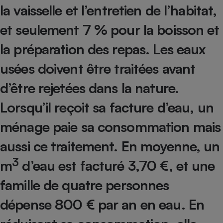
la vaisselle et l’entretien de l’habitat,
Petit électroménager - U
Complément
et seulement 7 % pour la boisson et
alimentaire
Mutuelle
la préparation des repas. Les eaux
Assurance emprunteur
usées doivent être traitées avant
d’être rejetées dans la nature.
Matelas
Champagne
Lorsqu’il reçoit sa facture d’eau, un
bouteille
Banque en 
ménage paie sa consommation mais
Téléviseur
Antimoustique
aussi ce traitement. En moyenne, un
Lave-linge
3
m
d’eau est facturé 3,70 €, et une
famille de quatre personnes
Radiateur électrique
dépense 800 € par an en eau. En